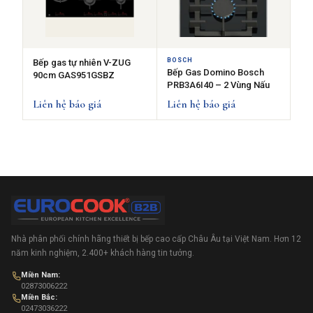
BOSCH
Bếp gas tự nhiên V-ZUG
Bếp Gas Domino Bosch
90cm GAS951GSBZ
PRB3A6I40 – 2 Vùng Nấu
Liên hệ báo giá
Liên hệ báo giá
Nhà phân phối chính hãng thiết bị bếp cao cấp Châu Âu tại Việt Nam. Hơn 12
năm kinh nghiệm, 2.400+ khách hàng tin tưởng.
Miền Nam:
02873006222
Miền Bắc:
02473036222