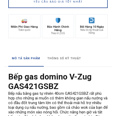
YÊU CẦU BÁO GIÁ TỐT NHẤT
Miễn Phí Giao Hàng
Bảo Hành Chính
Đổi Hàng 10 Ngày
Toàn quốc
Hãng
Nếu lỗi kỹ thuật của
hãng
Theo V-ZUG
MÔ TẢ SẢN PHẨM
THÔNG SỐ KỸ THUẬT
Bếp gas domino V-Zug
GAS421GSBZ
Bếp nấu bằng gas tự nhiên 40cm GAS421GSBZ rất phù
hợp cho những ai muốn có thêm không gian nấu nướng và
có đầu đốt trung tâm lớn có thể thoải mái hỗ trợ nhiều
loại dụng cụ nấu nướng, bao gồm cả chảo wok của bạn để
xào những món xào nóng hổi. Chức năng hẹn giờ và tắt