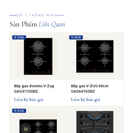
GỢI Ý THÔNG MINH
Sản Phẩm
Liên Quan
V-ZUG
V-ZUG
Bếp gas domino V-Zug
Bếp gas V-ZUG 60cm
GAS411GSBZ
GAS641GSBZ
Liên hệ báo giá
Liên hệ báo giá
V-ZUG