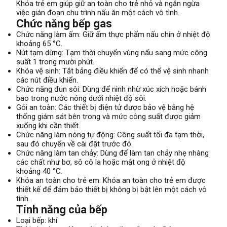
Khóa trẻ em giúp giữ an toàn cho trẻ nhỏ và ngăn ngừa
việc gián đoạn chu trình nấu ăn một cách vô tình.
Chức năng bếp gas
Chức năng làm ấm: Giữ ấm thực phẩm nấu chín ở nhiệt độ
khoảng 65 °C.
Nút tạm dừng: Tạm thời chuyển vùng nấu sang mức công
suất 1 trong mười phút.
Khóa vệ sinh: Tắt bảng điều khiển để có thể vệ sinh nhanh
các nút điều khiển.
Chức năng đun sôi: Dùng để ninh nhừ xúc xích hoặc bánh
bao trong nước nóng dưới nhiệt độ sôi.
Gói an toàn: Các thiết bị điện tử được bảo vệ bằng hệ
thống giám sát bên trong và mức công suất được giảm
xuống khi cần thiết.
Chức năng làm nóng tự động: Công suất tối đa tạm thời,
sau đó chuyển về cài đặt trước đó.
Chức năng làm tan chảy: Dùng để làm tan chảy nhẹ nhàng
các chất như bơ, sô cô la hoặc mật ong ở nhiệt độ
khoảng 40 °C.
Khóa an toàn cho trẻ em: Khóa an toàn cho trẻ em được
thiết kế để đảm bảo thiết bị không bị bật lên một cách vô
tình.
Tính năng của bếp
Loại bếp: khí