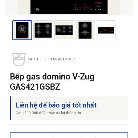
THƯƠNG HIỆU
NỘI DUNG YÊU CẦU
MODEL: VZGAS421GSBZ
Bếp gas domino V-Zug
GAS421GSBZ
→ GỬI YÊU CẦU BÁO GIÁ
Liên hệ để báo giá tốt nhất
Gọi 1800 088 897 hoặc để lại thông tin