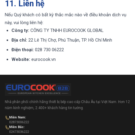
11. Liên hệ
Nếu Quý khách có bất kỳ thắc mắc nào về điều khoản dịch vụ
này, vui lòng liên hệ:
Công ty:
CÔNG TY TNHH EUROCOOK GLOBAL
Địa chỉ:
22 Lê Thị Chợ, Phú Thuận, TP. Hồ Chí Minh
Điện thoại:
028 730 06222
Website:
eurocook.vn
Nhà phân phối chính hãng thiết bị bếp cao cấp Châu Âu tại Việt Nam. Hơn 12
năm kinh nghiệm, 2.400+ khách hàng tin tưởng.
Miền Nam:
02873006222
Miền Bắc:
02473036222