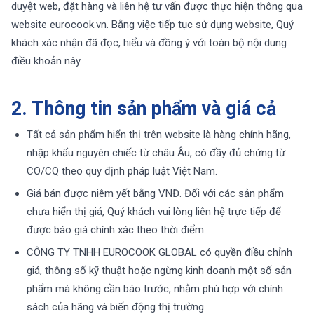
duyệt web, đặt hàng và liên hệ tư vấn được thực hiện thông qua
website eurocook.vn. Bằng việc tiếp tục sử dụng website, Quý
khách xác nhận đã đọc, hiểu và đồng ý với toàn bộ nội dung
THƯƠNG HIỆU
điều khoản này.
NỘI DUNG YÊU CẦU
2. Thông tin sản phẩm và giá cả
Tất cả sản phẩm hiển thị trên website là hàng chính hãng,
nhập khẩu nguyên chiếc từ châu Âu, có đầy đủ chứng từ
CO/CQ theo quy định pháp luật Việt Nam.
Giá bán được niêm yết bằng VNĐ. Đối với các sản phẩm
→ GỬI YÊU CẦU BÁO GIÁ
chưa hiển thị giá, Quý khách vui lòng liên hệ trực tiếp để
được báo giá chính xác theo thời điểm.
CÔNG TY TNHH EUROCOOK GLOBAL có quyền điều chỉnh
giá, thông số kỹ thuật hoặc ngừng kinh doanh một số sản
phẩm mà không cần báo trước, nhằm phù hợp với chính
sách của hãng và biến động thị trường.