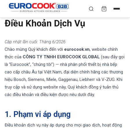
Điều Khoản Dịch Vụ
YÊU CẦU BÁO GIÁ TỐT
✕
×
TÌM
NHẤT
Cập nhật lần cuối: Tháng 6/2026
Chuyên gia liên hệ trong vòng 30 phút — Hoàn toàn
miễn phí
Chào mừng Quý khách đến với
eurocook.vn
, website chính
thức của
CÔNG TY TNHH EUROCOOK GLOBAL
(sau đây gọi
HỌ VÀ TÊN
*
là “Eurocook”, “chúng tôi”) — nhà phân phối thiết bị nhà bếp
cao cấp châu Âu tại Việt Nam, đại diện chính hãng các thương
hiệu Bosch, Siemens, Miele, Gaggenau, Liebherr và V-ZUG. Khi
SỐ ĐIỆN THOẠI
*
truy cập và sử dụng website này, Quý khách đồng ý tuân thủ
các điều khoản và điều kiện được nêu dưới đây.
EMAIL
1. Phạm vi áp dụng
Điều khoản dịch vụ này áp dụng cho mọi giao dịch, hoạt động
THÀNH PHỐ