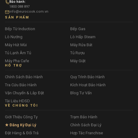
Bảo hành:
1800 088 897
info@eurocook.com.vn
SẢN PHẨM
Bếp Từ Induction
Bếp Gas
Lò Nướng
Lò Hấp Steam
Máy Hút Mùi
Máy Rửa Bát
Tủ Lạnh Âm Tủ
Tủ Rượu
Máy Pha Cafe
Máy Giặt
HỖ TRỢ
Chính Sách Bảo Hành
Quy Trình Bảo Hành
Tra Cứu Bảo Hành
Kích Hoạt Bảo Hành
Vận Chuyển & Lắp Đặt
Blog Tư Vấn
Tài Liệu HDSD
VỀ CHÚNG TÔI
Giới Thiệu Công Ty
Trạm Bảo Hành
★ Đăng Ký Đại Lý
Chính Sách Đại Lý
Đặt Hàng & Đổi Trả
Hợp Tác Franchise