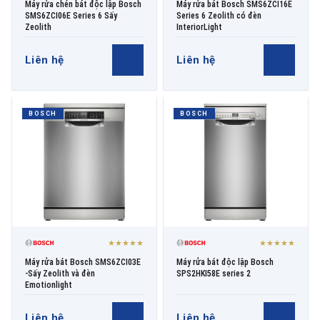
Máy rửa chén bát độc lập Bosch
Máy rửa bát Bosch SMS6ZCI16E
SMS6ZCI06E Series 6 Sấy
Series 6 Zeolith có đèn
Zeolith
InteriorLight
Liên hệ
Liên hệ
BOSCH
BOSCH
★★★★★
★★★★★
Máy rửa bát Bosch SMS6ZCI03E
Máy rửa bát độc lập Bosch
-Sấy Zeolith và đèn
SPS2HKI58E series 2
Emotionlight
Liên hệ
Liên hệ