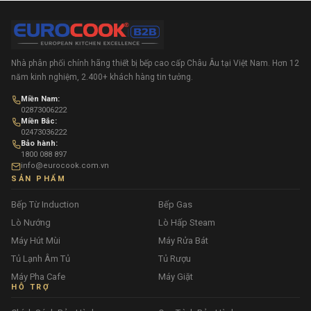
Nhà phân phối chính hãng thiết bị bếp cao cấp Châu Âu tại Việt Nam. Hơn 12
năm kinh nghiệm, 2.400+ khách hàng tin tưởng.
Miền Nam:
02873006222
Miền Bắc:
02473036222
Bảo hành:
1800 088 897
info@eurocook.com.vn
SẢN PHẨM
Bếp Từ Induction
Bếp Gas
Lò Nướng
Lò Hấp Steam
Máy Hút Mùi
Máy Rửa Bát
Tủ Lạnh Âm Tủ
Tủ Rượu
Máy Pha Cafe
Máy Giặt
HỖ TRỢ