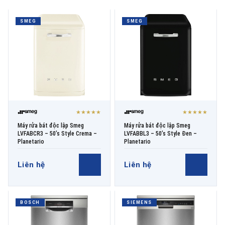
SMEG
SMEG
THƯƠNG HIỆU
NỘI DUNG YÊU CẦU
★★★★★
★★★★★
Máy rửa bát độc lập Smeg
Máy rửa bát độc lập Smeg
LVFABCR3 – 50’s Style Crema –
LVFABBL3 – 50’s Style Đen –
→ GỬI YÊU CẦU BÁO GIÁ
Planetario
Planetario
Liên hệ
Liên hệ
BOSCH
SIEMENS