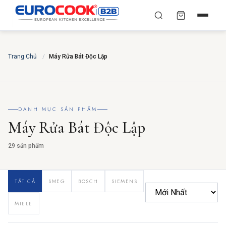
YÊU CẦU BÁO GIÁ TỐT
✕
×
TÌM
Trang Chủ
NHẤT
/
Máy Rửa Bát Độc Lập
Chuyên gia liên hệ trong vòng 30 phút — Hoàn toàn
miễn phí
HỌ VÀ TÊN
*
DANH MỤC SẢN PHẨM
Máy Rửa Bát Độc Lập
SỐ ĐIỆN THOẠI
*
29 sản phẩm
TẤT CẢ
SMEG
BOSCH
SIEMENS
EMAIL
MIELE
THÀNH PHỐ