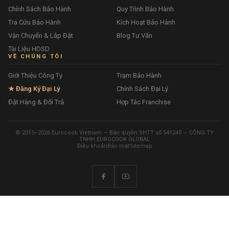
Chính Sách Bảo Hành
Quy Trình Bảo Hành
Tra Cứu Bảo Hành
Kích Hoạt Bảo Hành
Vận Chuyển & Lắp Đặt
Blog Tư Vấn
Tài Liệu HDSD
VỀ CHÚNG TÔI
Giới Thiệu Công Ty
Trạm Bảo Hành
★ Đăng Ký Đại Lý
Chính Sách Đại Lý
Đặt Hàng & Đổi Trả
Hợp Tác Franchise
© 2015–2026 Eurocook Vietnam — Bản quyền SHTT số 541245 — CÔNG TY
TNHH EUROCOOK GLOBAL
Điều khoản
Bảo mật
Sitemap