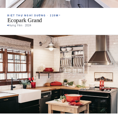
BIỆT THỰ NGHỈ DƯỠNG · 220M²
Ecopark Grand
Hưng Yên · 2024