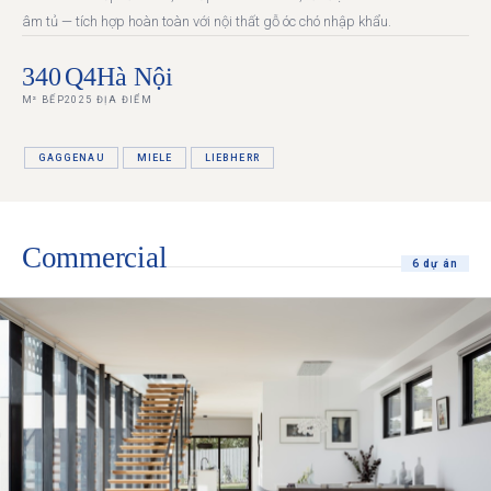
âm tủ — tích hợp hoàn toàn với nội thất gỗ óc chó nhập khẩu.
340
Q4
Hà Nội
M² BẾP
2025
ĐỊA ĐIỂM
GAGGENAU
MIELE
LIEBHERR
Commercial
6 dự án