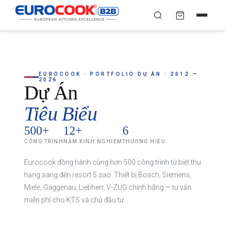
YÊU CẦU BÁO GIÁ TỐT
✕
×
TÌM
NHẤT
Chuyên gia liên hệ trong vòng 30 phút — Hoàn toàn
EUROCOOK · PORTFOLIO DỰ ÁN · 2012 —
miễn phí
2026
Dự Án
HỌ VÀ TÊN
*
Tiêu Biểu
500+
12+
6
CÔNG TRÌNH
NĂM KINH NGHIỆM
THƯƠNG HIỆU
SỐ ĐIỆN THOẠI
*
Eurocook đồng hành cùng hơn 500 công trình từ biệt thự
hạng sang đến resort 5 sao. Thiết bị Bosch, Siemens,
EMAIL
Miele, Gaggenau, Liebherr, V-ZUG chính hãng — tư vấn
miễn phí cho KTS và chủ đầu tư.
THÀNH PHỐ