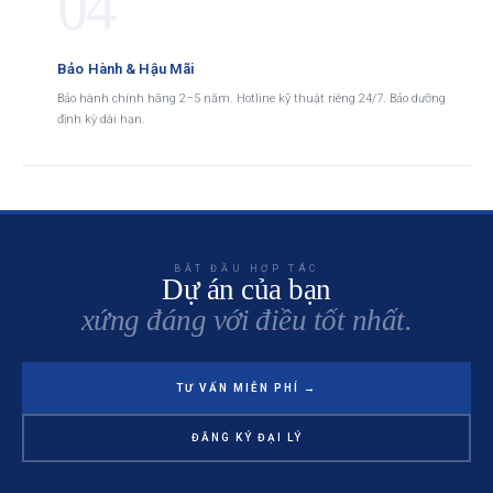
04
Bảo Hành & Hậu Mãi
Bảo hành chính hãng 2–5 năm. Hotline kỹ thuật riêng 24/7. Bảo dưỡng
định kỳ dài hạn.
BẮT ĐẦU HỢP TÁC
Dự án của bạn
xứng đáng với điều tốt nhất.
TƯ VẤN MIỄN PHÍ →
ĐĂNG KÝ ĐẠI LÝ