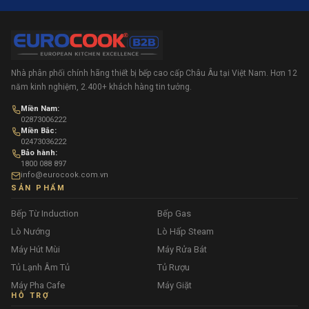
Nhà phân phối chính hãng thiết bị bếp cao cấp Châu Âu tại Việt Nam. Hơn 12
năm kinh nghiệm, 2.400+ khách hàng tin tưởng.
Miền Nam:
02873006222
Miền Bắc:
02473036222
Bảo hành:
1800 088 897
info@eurocook.com.vn
SẢN PHẨM
Bếp Từ Induction
Bếp Gas
Lò Nướng
Lò Hấp Steam
Máy Hút Mùi
Máy Rửa Bát
Tủ Lạnh Âm Tủ
Tủ Rượu
Máy Pha Cafe
Máy Giặt
HỖ TRỢ