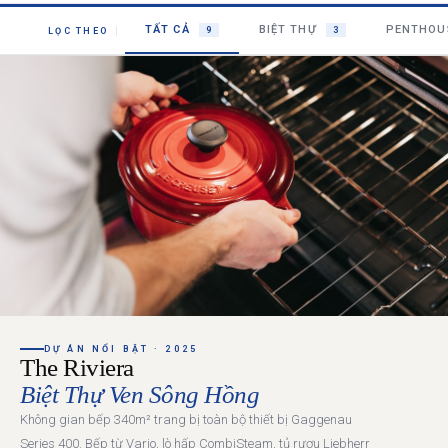
TẤT CẢ
BIỆT THỰ
PENTHO
9
3
LỌC THEO
THƯƠNG HIỆU
NỘI DUNG YÊU CẦU
→ GỬI YÊU CẦU BÁO GIÁ
DỰ ÁN NỔI BẬT · 2025
The Riviera
Biệt Thự Ven Sông Hồng
Không gian bếp 340m² trang bị toàn bộ thiết bị Gaggenau
Series 400. Bếp từ Vario, lò hấp CombiSteam, tủ rượu Liebherr