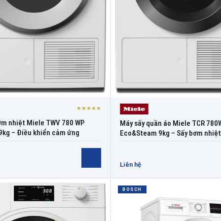
★★★★★
ơm nhiệt Miele TWV 780 WP
Máy sấy quần áo Miele TCR 780
 9kg – Điều khiển cảm ứng
Eco&Steam 9kg – Sấy bơm nhiệt
Liên hệ
BOSCH