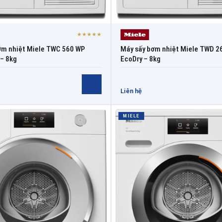
★★★★★
ơm nhiệt Miele TWC 560 WP
Máy sấy bơm nhiệt Miele TWD 2
– 8kg
EcoDry – 8kg
Liên hệ
MIELE