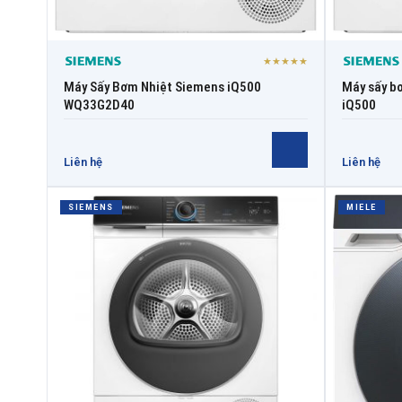
★★★★★
Máy Sấy Bơm Nhiệt Siemens iQ500
Máy sấy b
WQ33G2D40
iQ500
Liên hệ
Liên hệ
SIEMENS
MIELE