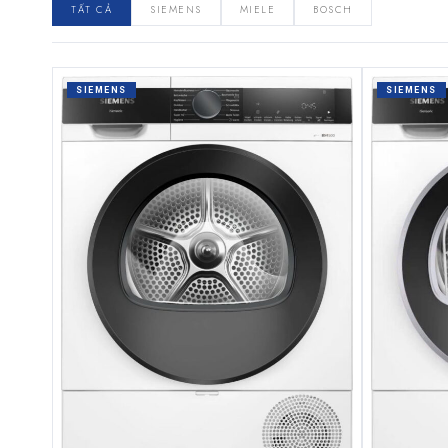
TẤT CẢ
SIEMENS
MIELE
BOSCH
SIEMENS
SIEMENS
→ GỬI YÊU CẦU BÁO GIÁ