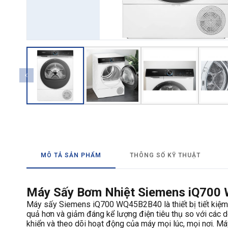
→ GỬI YÊU CẦU BÁO GIÁ
MÔ TẢ SẢN PHẨM
THÔNG SỐ KỸ THUẬT
Máy Sấy Bơm Nhiệt Siemens iQ700
Máy sấy Siemens iQ700 WQ45B2B40 là thiết bị tiết kiệm
quả hơn và giảm đáng kể lượng điện tiêu thụ so với các 
khiển và theo dõi hoạt động của máy mọi lúc, mọi nơi. M