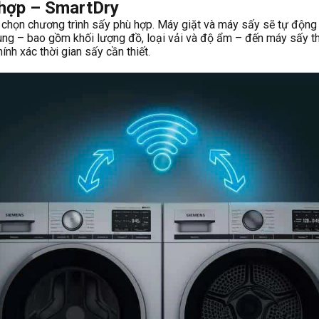
 hợp – SmartDry
chọn chương trình sấy phù hợp. Máy giặt và máy sấy sẽ tự động p
ối cùng – bao gồm khối lượng đồ, loại vải và độ ẩm – đến máy sấ
nh xác thời gian sấy cần thiết.