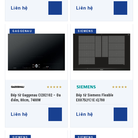
Liên hệ
Liên hệ
GAGGENAU
SIEMENS
★★★★★
★★★★★
Bếp từ Gaggenau CI282102 – Đa
Bếp từ Siemens Flexible
điểm, 80cm, 7400W
EX875LYC1E iQ700
Liên hệ
Liên hệ
SIEMENS
SIEMENS