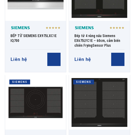
★★★★★
★★★★★
BẾP TỪ SIEMENS EX975LXC1E
Bếp từ 4 vùng nấu Siemens
IQ700
EX675LYC1E – 60cm, cảm biến
chiên FryingSensor Plus
Liên hệ
Liên hệ
SIEMENS
SIEMENS