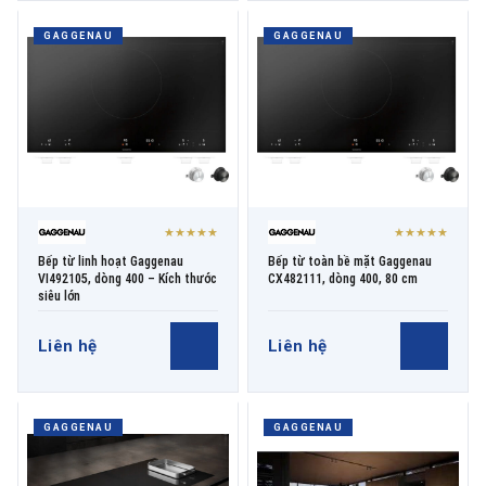
GAGGENAU
GAGGENAU
★★★★★
★★★★★
Bếp từ linh hoạt Gaggenau
Bếp từ toàn bề mặt Gaggenau
VI492105, dòng 400 – Kích thước
CX482111, dòng 400, 80 cm
siêu lớn
Liên hệ
Liên hệ
GAGGENAU
GAGGENAU