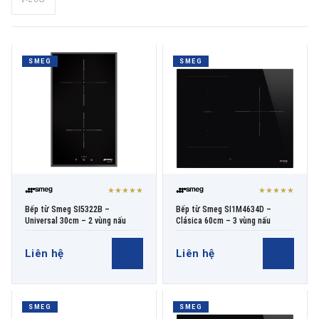
THƯƠNG HIỆU
SMEG
SMEG
NỘI DUNG YÊU CẦU
★★★★★
★★★★★
→ GỬI YÊU CẦU BÁO GIÁ
Bếp từ Smeg SI5322B –
Bếp từ Smeg SI1M4634D –
Universal 30cm – 2 vùng nấu
Clásica 60cm – 3 vùng nấu
Liên hệ
Liên hệ
SMEG
SMEG