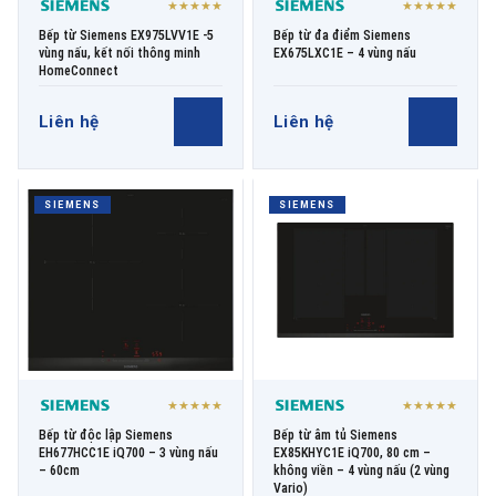
★★★★★
★★★★★
Bếp từ Siemens EX975LVV1E -5
Bếp từ đa điểm Siemens
vùng nấu, kết nối thông minh
EX675LXC1E – 4 vùng nấu
HomeConnect
Liên hệ
Liên hệ
SIEMENS
SIEMENS
★★★★★
★★★★★
Bếp từ độc lập Siemens
Bếp từ âm tủ Siemens
EH677HCC1E iQ700 – 3 vùng nấu
EX85KHYC1E iQ700, 80 cm –
– 60cm
không viền – 4 vùng nấu (2 vùng
Vario)