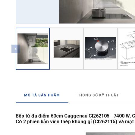
→ GỬI YÊU CẦU BÁO GIÁ
MÔ TẢ SẢN PHẨM
THÔNG SỐ KỸ THUẬT
Bếp từ đa điểm 60cm Gaggenau CI262105 - 7400 W, C
Có 2 phiên bản viền thép không gỉ (CI262115) và mặt 