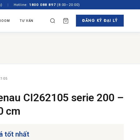
g)
|
Hotline:
1800 088 897
(8:00–20:00)
ĐĂNG KÝ ĐẠI LÝ
ROOM
TƯ VẤN
✕
TÌM
N HÃNG
TỦ RƯỢU & PHA CAFE
ách
 Âm Tủ
Tủ Rượu
gian
Độc Lập
Máy Pha Cafe
showroom
 45cm
2105
enau CI262105 serie 200 –
60 cm
á tốt nhất