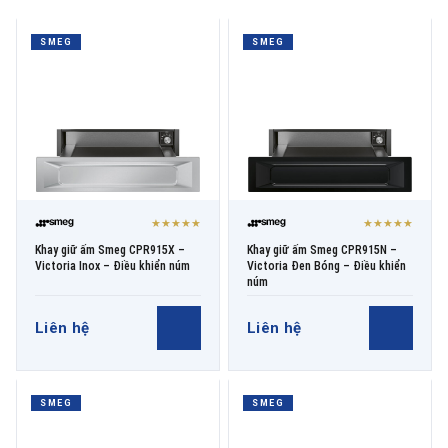
SMEG
SMEG
THƯƠNG HIỆU
NỘI DUNG YÊU CẦU
★★★★★
★★★★★
Khay giữ ấm Smeg CPR915X –
Khay giữ ấm Smeg CPR915N –
Victoria Inox – Điều khiển núm
Victoria Đen Bóng – Điều khiển
→ GỬI YÊU CẦU BÁO GIÁ
núm
Liên hệ
Liên hệ
SMEG
SMEG