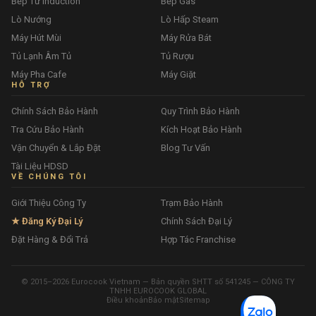
Bếp Từ Induction
Bếp Gas
Lò Nướng
Lò Hấp Steam
Máy Hút Mùi
Máy Rửa Bát
Tủ Lạnh Âm Tủ
Tủ Rượu
Máy Pha Cafe
Máy Giặt
HỖ TRỢ
Chính Sách Bảo Hành
Quy Trình Bảo Hành
Tra Cứu Bảo Hành
Kích Hoạt Bảo Hành
Vận Chuyển & Lắp Đặt
Blog Tư Vấn
Tài Liệu HDSD
VỀ CHÚNG TÔI
Giới Thiệu Công Ty
Trạm Bảo Hành
★ Đăng Ký Đại Lý
Chính Sách Đại Lý
Đặt Hàng & Đổi Trả
Hợp Tác Franchise
© 2015–2026 Eurocook Vietnam — Bản quyền SHTT số 541245 — CÔNG TY
TNHH EUROCOOK GLOBAL
Điều khoản
Bảo mật
Sitemap