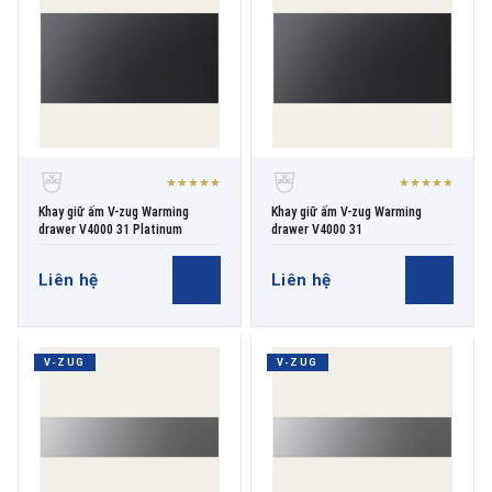
★★★★★
★★★★★
Khay giữ ấm V-zug Warming
Khay giữ ấm V-zug Warming
drawer V4000 31 Platinum
drawer V4000 31
Liên hệ
Liên hệ
V-ZUG
V-ZUG