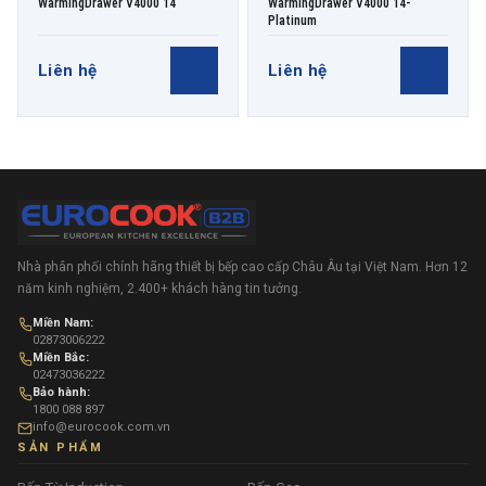
WarmingDrawer V4000 14
WarmingDrawer V4000 14-
Platinum
Liên hệ
Liên hệ
Nhà phân phối chính hãng thiết bị bếp cao cấp Châu Âu tại Việt Nam. Hơn 12
năm kinh nghiệm, 2.400+ khách hàng tin tưởng.
Miền Nam:
02873006222
Miền Bắc:
02473036222
Bảo hành:
1800 088 897
info@eurocook.com.vn
SẢN PHẨM