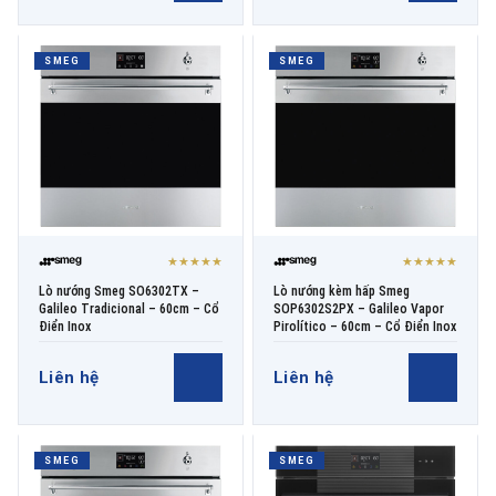
SMEG
SMEG
★★★★★
★★★★★
Lò nướng Smeg SO6302TX –
Lò nướng kèm hấp Smeg
Galileo Tradicional – 60cm – Cổ
SOP6302S2PX – Galileo Vapor
Điển Inox
Pirolítico – 60cm – Cổ Điển Inox
Liên hệ
Liên hệ
SMEG
SMEG