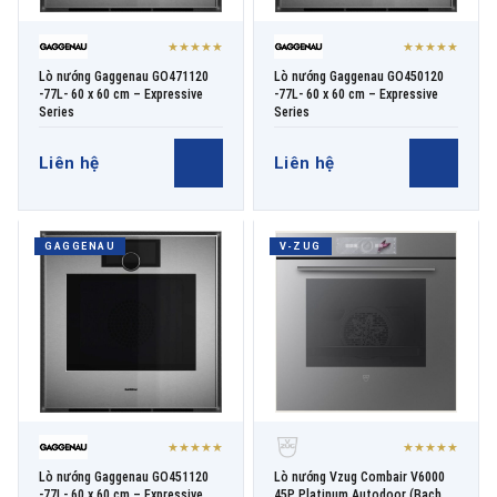
★★★★★
★★★★★
Lò nướng Gaggenau GO471120
Lò nướng Gaggenau GO450120
-77L- 60 x 60 cm – Expressive
-77L- 60 x 60 cm – Expressive
Series
Series
Liên hệ
Liên hệ
GAGGENAU
V-ZUG
★★★★★
★★★★★
Lò nướng Gaggenau GO451120
Lò nướng Vzug Combair V6000
-77L- 60 x 60 cm – Expressive
45P Platinum Autodoor (Bạch