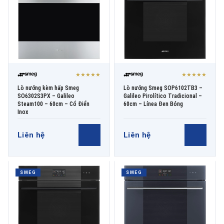
★★★★★
★★★★★
Lò nướng kèm hấp Smeg
Lò nướng Smeg SOP6102TB3 –
SO6302S3PX – Galileo
Galileo Pirolítico Tradicional –
Steam100 – 60cm – Cổ Điển
60cm – Línea Đen Bóng
Inox
Liên hệ
Liên hệ
SMEG
SMEG