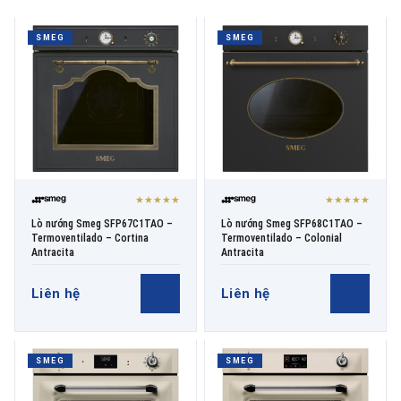
SMEG
SMEG
THƯƠNG HIỆU
NỘI DUNG YÊU CẦU
★★★★★
★★★★★
Lò nướng Smeg SFP67C1TAO –
Lò nướng Smeg SFP68C1TAO –
Termoventilado – Cortina
Termoventilado – Colonial
→ GỬI YÊU CẦU BÁO GIÁ
Antracita
Antracita
Liên hệ
Liên hệ
SMEG
SMEG