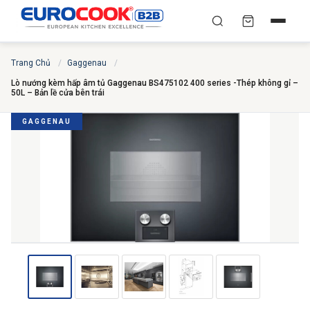
YÊU CẦU BÁO GIÁ TỐT
✕
Trang Chủ
/
Gaggenau
/
×
TÌM
NHẤT
Lò nướng kèm hấp âm tủ Gaggenau BS475102 400 series -Thép không gỉ –
50L – Bản lề cửa bên trái
Chuyên gia liên hệ trong vòng 30 phút — Hoàn toàn
miễn phí
GAGGENAU
HỌ VÀ TÊN
*
SỐ ĐIỆN THOẠI
*
EMAIL
THÀNH PHỐ