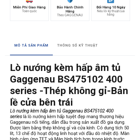
Miễn Phí Giao Hàng
Bảo Hành Chính
Đổi Hàng 10 Ngày
Toàn quốc
Hãng
Nếu lỗi kỹ thuật của
hãng
Theo GAGGENAU
MÔ TẢ SẢN PHẨM
THÔNG SỐ KỸ THUẬT
Lò nướng kèm hấp âm tủ
Gaggenau BS475102 400
series -Thép không gỉ-Bản
lề cửa bên trái
Lò nướng kèm hấp âm tủ Gaggenau BS475102 400
series
là lò nướng kèm hấp tuyệt đẹp mang thương hiệu
Gaggenau nổi tiếng, dẫn đầu trong sản xuất đồ gia dụng.
Được làm bằng thép không gỉ và cửa kính. Có dung tích 50
lít, 13 chế độ hoạt động linh hoạt với đầu dò nhiệt độ. Màn
hình cảm ứng TFT và Màn hình tích hợp trong kính trước