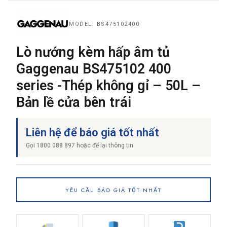
MODEL: BS475102400
THƯƠNG HIỆU
Lò nướng kèm hấp âm tủ
Gaggenau BS475102 400
NỘI DUNG YÊU CẦU
series -Thép không gỉ – 50L –
Bản lề cửa bên trái
Liên hệ để báo giá tốt nhất
→ GỬI YÊU CẦU BÁO GIÁ
Gọi 1800 088 897 hoặc để lại thông tin
YÊU CẦU BÁO GIÁ TỐT NHẤT