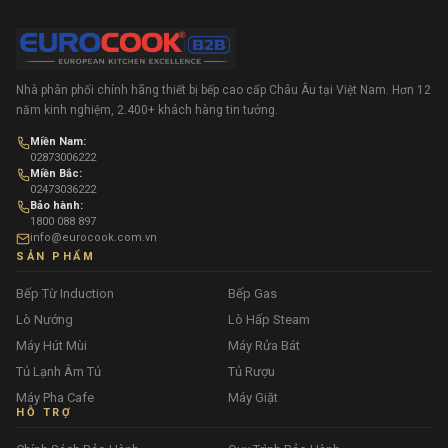
Nhà phân phối chính hãng thiết bị bếp cao cấp Châu Âu tại Việt Nam. Hơn 12
năm kinh nghiệm, 2.400+ khách hàng tin tưởng.
Miền Nam:
02873006222
Miền Bắc:
02473036222
Bảo hành:
1800 088 897
info@eurocook.com.vn
SẢN PHẨM
Bếp Từ Induction
Bếp Gas
Lò Nướng
Lò Hấp Steam
Máy Hút Mùi
Máy Rửa Bát
Tủ Lạnh Âm Tủ
Tủ Rượu
Máy Pha Cafe
Máy Giặt
HỖ TRỢ