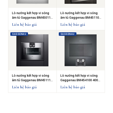
Lò nướng kết hợp vi sóng
Lò nướng kết hợp vi sóng
âm tủ Gaggenau BM450110
âm tủ Gaggenau BM451100
400 series-Thép không
400 series-Thép không
Liên hệ báo giá
Liên hệ báo giá
gỉ-50L -Bản lề cửa bên trái
gỉ-50L -Bản lề cửa bên trái
GAGGENAU
GAGGENAU
Lò nướng kết hợp vi sóng
Lò nướng kết hợp vi sóng
âm tủ Gaggenau BM451110
Gaggenau BM454100 400
400 series-Thép không
series - Màu đen- 50L - Bản
Liên hệ báo giá
Liên hệ báo giá
gỉ-50L -Bản lề cửa bên trái
lề cửa bên phải