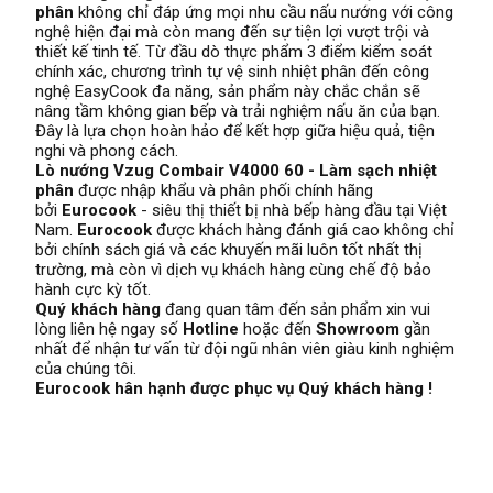
phân
không chỉ đáp ứng mọi nhu cầu nấu nướng với công
nghệ hiện đại mà còn mang đến sự tiện lợi vượt trội và
thiết kế tinh tế. Từ đầu dò thực phẩm 3 điểm kiểm soát
chính xác, chương trình tự vệ sinh nhiệt phân đến công
nghệ EasyCook đa năng, sản phẩm này chắc chắn sẽ
nâng tầm không gian bếp và trải nghiệm nấu ăn của bạn.
Đây là lựa chọn hoàn hảo để kết hợp giữa hiệu quả, tiện
nghi và phong cách.
Lò nướng Vzug Combair V4000 60 - Làm sạch nhiệt
phân
được nhập khẩu và phân phối chính hãng
bởi
Eurocook
- siêu thị thiết bị nhà bếp hàng đầu tại Việt
Nam.
Eurocook
được khách hàng đánh giá cao không chỉ
bởi chính sách giá và các khuyến mãi luôn tốt nhất thị
trường, mà còn vì dịch vụ khách hàng cùng chế độ bảo
hành cực kỳ tốt.
Quý khách hàng
đang quan tâm đến sản phẩm xin vui
lòng liên hệ ngay số
Hotline
hoặc đến
Showroom
gần
nhất để nhận tư vấn từ đội ngũ nhân viên giàu kinh nghiệm
của chúng tôi.
Eurocook hân hạnh được phục vụ Quý khách hàng !