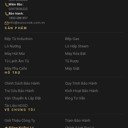
Miền Bắc:
02473036222
Bảo hành:
1800 088 897
info@eurocook.com.vn
SẢN PHẨM
Bếp Từ Induction
Bếp Gas
Lò Nướng
Lò Hấp Steam
Máy Hút Mùi
Máy Rửa Bát
Tủ Lạnh Âm Tủ
Tủ Rượu
Máy Pha Cafe
Máy Giặt
HỖ TRỢ
Chính Sách Bảo Hành
Quy Trình Bảo Hành
Tra Cứu Bảo Hành
Kích Hoạt Bảo Hành
Vận Chuyển & Lắp Đặt
Blog Tư Vấn
Tài Liệu HDSD
VỀ CHÚNG TÔI
Giới Thiệu Công Ty
Trạm Bảo Hành
★ Đăng Ký Đại Lý
Chính Sách Đại Lý