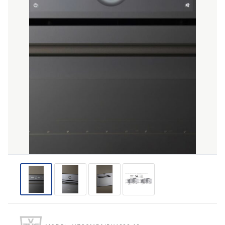
THƯƠNG HIỆU
NỘI DUNG YÊU CẦU
→ GỬI YÊU CẦU BÁO GIÁ