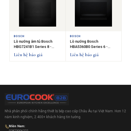
BOSCH
BOSCH
Lò nướng âm tủ Bosch
Lò nướng Bosch
HBG7241B1 Series 8 -
HBA5360B0 Series 6 -
60x60cm - 71L - Màu Đen
AutoPilot 10
Liên hệ báo giá
Liên hệ báo giá
Nhà phân phối chính hãng thiết bị bếp cao cấp Châu Âu tại Việt Nam. Hơn 12
năm kinh nghiệm, 2.400+ khách hàng tin tưởng.
Miền Nam:
02873006222