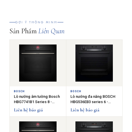
GỢI Ý THÔNG MINH
Sản Phẩm
Liên Quan
BOSCH
BOSCH
Lò nướng âm tường Bosch
Lò nướng đa năng BOSCH
HBG7741B1 Series 8 -
HBG536EB3 series 6 -
60cm - Màu đen.
Công suất 3400W - 71L
Liên hệ báo giá
Liên hệ báo giá