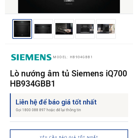
THƯƠNG HIỆU
NỘI DUNG YÊU CẦU
MODEL: HB934GBB1
Lò nướng âm tủ Siemens iQ700
HB934GBB1
→ GỬI YÊU CẦU BÁO GIÁ
Liên hệ để báo giá tốt nhất
Gọi 1800 088 897 hoặc để lại thông tin
YÊU CẦU BÁO GIÁ TỐT NHẤT