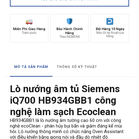
Miễn Phí Giao Hàng
Bảo Hành Chính
Đổi Hàng 10 Ngày
Toàn quốc
Hãng
Nếu lỗi kỹ thuật của
hãng
Theo SIEMENS
MÔ TẢ SẢN PHẨM
THÔNG SỐ KỸ THUẬT
Lò nướng âm tủ Siemens
iQ700 HB934GBB1 công
nghệ làm sạch Ecoclean
HB934GBB1 là lò nướng âm tường cao 60 cm với công
nghệ ecoClean - phân hủy bụi bẩn và giảm đáng kể mùi
hôi. Lò nướng thông minh có chức năng Oven Assistant
với điều khiển bằng giọng nói và đầu dò nhiệt độ