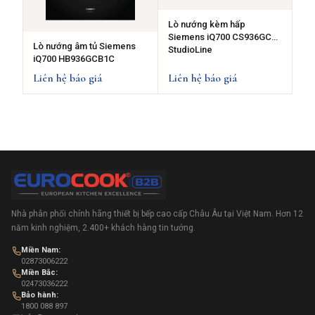
Lò nướng kèm hấp
Siemens iQ700 CS936GCB1
Lò nướng âm tủ Siemens
StudioLine
iQ700 HB936GCB1C
Liên hệ báo giá
Liên hệ báo giá
Nhà phân phối chính hãng thiết bị bếp cao cấp Châu Âu tại Việt Nam. Hơn 12
năm kinh nghiệm, 2.400+ khách hàng tin tưởng.
Miền Nam:
02873006222
Miền Bắc:
02473036222
Bảo hành:
1800 088 897