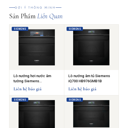
GỢI Ý THÔNG MINH
Sản Phẩm
Liên Quan
SIEMENS
SIEMENS
Lò nướng hơi nước âm
Lò nướng âm tủ Siemens
tường Siemens
iQ700 HB976GMB1B
CS958GDD1 iQ700 nhỏ gọn
Liên hệ báo giá
Liên hệ báo giá
60 x 45 cm màu đen
SIEMENS
SIEMENS