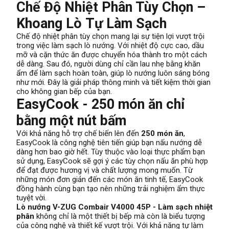
Chế Độ Nhiệt Phân Tùy Chọn –
Khoang Lò Tự Làm Sạch
Chế độ nhiệt phân tùy chọn mang lại sự tiện lợi vượt trội
trong việc làm sạch lò nướng. Với nhiệt độ cực cao, dầu
mỡ và cặn thức ăn được chuyển hóa thành tro một cách
dễ dàng. Sau đó, người dùng chỉ cần lau nhẹ bằng khăn
ẩm để làm sạch hoàn toàn, giúp lò nướng luôn sáng bóng
như mới. Đây là giải pháp thông minh và tiết kiệm thời gian
cho không gian bếp của bạn.
EasyCook - 250 món ăn chỉ
bằng một nút bấm
Với khả năng hỗ trợ chế biến lên đến
250 món ăn
,
EasyCook là công nghệ tiên tiến giúp bạn nấu nướng dễ
dàng hơn bao giờ hết. Tùy thuộc vào loại thực phẩm bạn
sử dụng, EasyCook sẽ gợi ý các tùy chọn nấu ăn phù hợp
để đạt được hương vị và chất lượng mong muốn. Từ
những món đơn giản đến các món ăn tinh tế, EasyCook
đồng hành cùng bạn tạo nên những trải nghiệm ẩm thực
tuyệt vời.
Lò nướng V-ZUG Combair V4000 45P - Làm sạch nhiệt
phân
không chỉ là một thiết bị bếp mà còn là biểu tượng
của công nghệ và thiết kế vượt trội. Với khả năng tự làm