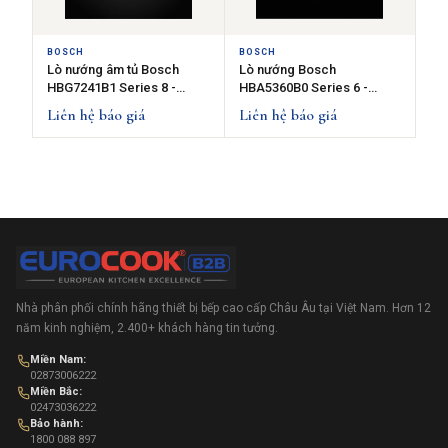
BOSCH
BOSCH
Lò nướng âm tủ Bosch
Lò nướng Bosch
HBG7241B1 Series 8 -
HBA5360B0 Series 6 -
60x60cm - 71L - Màu Đen
AutoPilot 10
Liên hệ báo giá
Liên hệ báo giá
Nhà phân phối chính hãng thiết bị bếp cao cấp Châu Âu tại Việt Nam. Hơn 12
năm kinh nghiệm, 2.400+ khách hàng tin tưởng.
Miền Nam:
02873006222
Miền Bắc:
02473036222
Bảo hành:
1800 088 897