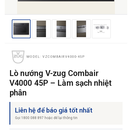
THƯƠNG HIỆU
NỘI DUNG YÊU CẦU
MODEL: VZCOMBAIRV4000-45P
Lò nướng V-zug Combair
V4000 45P – Làm sạch nhiệt
→ GỬI YÊU CẦU BÁO GIÁ
phân
Liên hệ để báo giá tốt nhất
Gọi 1800 088 897 hoặc để lại thông tin