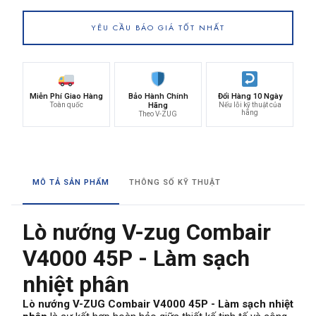
YÊU CẦU BÁO GIÁ TỐT NHẤT
Miễn Phí Giao Hàng
Bảo Hành Chính
Đổi Hàng 10 Ngày
Toàn quốc
Hãng
Nếu lỗi kỹ thuật của
hãng
Theo V-ZUG
MÔ TẢ SẢN PHẨM
THÔNG SỐ KỸ THUẬT
Lò nướng V-zug Combair
V4000 45P - Làm sạch
nhiệt phân
Lò nướng V-ZUG Combair V4000 45P - Làm sạch nhiệt