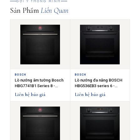
GỢI Ý THÔNG MINH
Sản Phẩm
Liên Quan
BOSCH
BOSCH
Lò nướng âm tường Bosch
Lò nướng đa năng BOSCH
HBG7741B1 Series 8 -
HBG536EB3 series 6 -
60cm - Màu đen.
Công suất 3400W - 71L
Liên hệ báo giá
Liên hệ báo giá