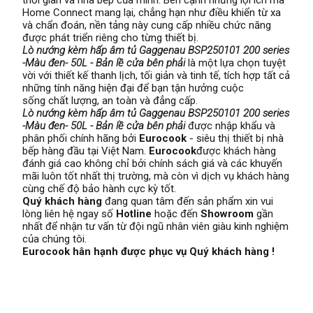
Home Connect mang lại, chẳng hạn như điều khiển từ xa
và chẩn đoán, nền tảng này cung cấp nhiều chức năng
được phát triển riêng cho từng thiết bị.
Lò nướng kèm hấp âm tủ Gaggenau BSP250101 200 series
-Màu đen- 50L - Bản lề cửa bên phải
là một lựa chọn tuyệt
vời với thiết kế thanh lịch, tối giản và tinh tế, tích hợp tất cả
những tính năng hiện đại để bạn tận hưởng cuộc
sống chất lượng, an toàn và đẳng cấp.
Lò nướng kèm hấp âm tủ Gaggenau BSP250101 200 series
-Màu đen- 50L - Bản lề cửa bên phải
được nhập khẩu và
phân phối chính hãng bởi
Eurocook
- siêu thị thiết bị nhà
bếp hàng đầu tại Việt Nam.
Eurocook
được khách hàng
đánh giá cao không chỉ bởi chính sách giá và các khuyến
mãi luôn tốt nhất thị trường, mà còn vì dịch vụ khách hàng
cùng chế độ bảo hành cực kỳ tốt.
Quý khách hàng
đang quan tâm đến sản phẩm xin vui
lòng liên hệ ngay số
Hotline
hoặc đến
Showroom
gần
nhất để nhận tư vấn từ đội ngũ nhân viên giàu kinh nghiệm
của chúng tôi.
Eurocook hân hạnh được phục vụ Quý khách hàng !