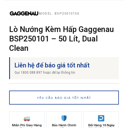
MODEL: BSP25010150
THƯƠNG HIỆU
Lò Nướng Kèm Hấp Gaggenau
BSP250101 – 50 Lít, Dual
NỘI DUNG YÊU CẦU
Clean
Liên hệ để báo giá tốt nhất
Gọi 1800 088 897 hoặc để lại thông tin
→ GỬI YÊU CẦU BÁO GIÁ
YÊU CẦU BÁO GIÁ TỐT NHẤT
Miễn Phí Giao Hàng
Bảo Hành Chính
Đổi Hàng 10 Ngày