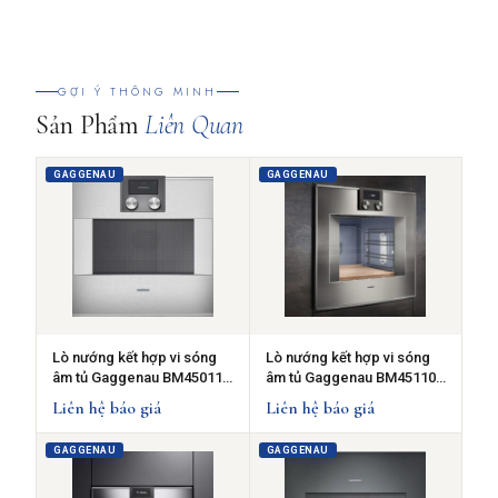
GỢI Ý THÔNG MINH
Sản Phẩm
Liên Quan
GAGGENAU
GAGGENAU
Lò nướng kết hợp vi sóng
Lò nướng kết hợp vi sóng
âm tủ Gaggenau BM450110
âm tủ Gaggenau BM451100
400 series-Thép không
400 series-Thép không
Liên hệ báo giá
Liên hệ báo giá
gỉ-50L -Bản lề cửa bên trái
gỉ-50L -Bản lề cửa bên trái
GAGGENAU
GAGGENAU