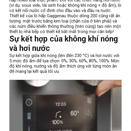
hấp nhiều loại thực phẩm. Đối với các chức năng hơi nước
(ví dụ: sous vide, tái sinh hoặc không khí nóng + độ ẩm), lò
có kết nối nước cố định cho đầu vào và đầu ra nước.
Thiết kế của lò hấp Gaggenau thuộc dòng 200 cũng rất ấn
tượng: mặt trước bằng kim loại (chặn cửa ở bên phải) và
các núm điều khiển thông thường (trên cùng) tạo nên một
thiết bị nhà bếp có thiết kế bắt mắt trong mọi căn bếp!
Sự kết hợp của không khí nóng
và hơi nước
Sự kết hợp giữa khí nóng (lên đến 230 °C) và hơi nước với
5 mức độ ẩm để lựa chọn: 0%, 30%, 60%, 80%, 100%. Mức
độ khí nóng, nướng và độ ẩm thích ứng với từng món ăn
để mang lại kết quả tối ưu