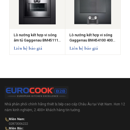
Lò nướng kết hợp vi sóng
Lò nướng kết hợp vi sóng
âm tủ Gaggenau BM451110
Gaggenau BM454100 400
400 series-Thép không
series - Màu đen- 50L - Bản
Liên hệ báo giá
Liên hệ báo giá
gỉ-50L -Bản lề cửa bên trái
lề cửa bên phải
Nhà phân phối chính hãng thiết bị bếp cao cấp Châu Âu tại Việt Nam. Hơn 12
năm kinh nghiệm, 2.400+ khách hàng tin tưởng.
Miền Nam:
02873006222
Miền Bắc: