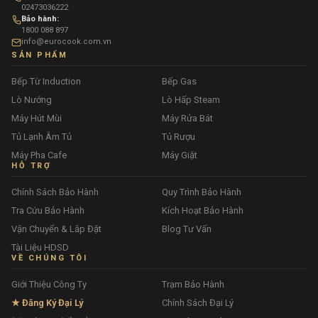
02473036222
Bảo hành:
1800 088 897
info@eurocook.com.vn
SẢN PHẨM
Bếp Từ Induction
Bếp Gas
Lò Nướng
Lò Hấp Steam
Máy Hút Mùi
Máy Rửa Bát
Tủ Lạnh Âm Tủ
Tủ Rượu
Máy Pha Cafe
Máy Giặt
HỖ TRỢ
Chính Sách Bảo Hành
Quy Trình Bảo Hành
Tra Cứu Bảo Hành
Kích Hoạt Bảo Hành
Vận Chuyển & Lắp Đặt
Blog Tư Vấn
Tài Liệu HDSD
VỀ CHÚNG TÔI
Giới Thiệu Công Ty
Trạm Bảo Hành
★ Đăng Ký Đại Lý
Chính Sách Đại Lý