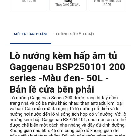
Toàn quốc
Hãng
Nếu lỗi kỹ thuật của
hãng
Theo GAGGENAU
MÔ TẢ SẢN PHẨM
THÔNG SỐ KỸ THUẬT
Lò nướng kèm hấp âm tủ
Gaggenau BSP250101 200
series -Màu đen- 50L -
Bản lề cửa bên phải
Lò nướng Gaggenau Series 200 được trang bị tay cầm
trang nhã và có ba màu khác nhau: than antraxit, kim loại
và bạc. Các mẫu mã đa dạng, từ lò nướng cổ điển và lò
nướng hơi nước đến lò vi sóng tích hợp có vỉ nướng. Với lò
nướng kèm hấp Gaggenau BSP250101, các món ăn có thể
được chế biến một cách nhẹ nhàng và đầy đủ dinh dưỡng.
Không gian nấu 60 x 45 cm cung cấp đủ không gian để