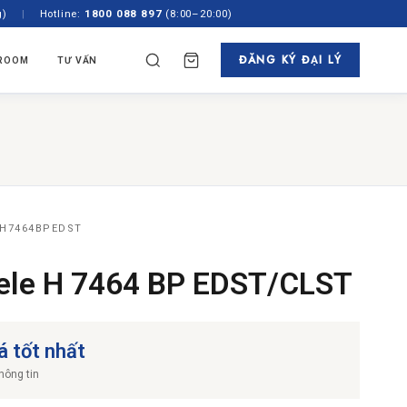
g)
|
Hotline:
1800 088 897
(8:00–20:00)
ĐĂNG KÝ ĐẠI LÝ
ROOM
TƯ VẤN
✕
TÌM
N HÃNG
TỦ RƯỢU & PHA CAFE
ách
 Âm Tủ
Tủ Rượu
gian
Độc Lập
Máy Pha Cafe
showroom
 45cm
 H7464BPEDST
ele H 7464 BP EDST/CLST
á tốt nhất
hông tin