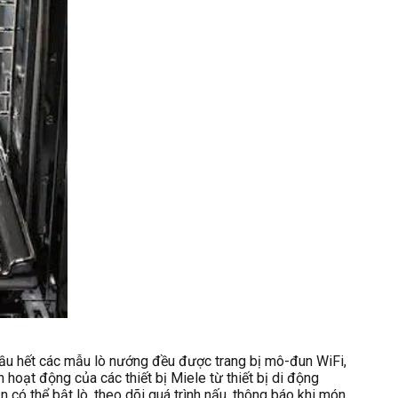
Hầu hết các mẫu lò nướng đều được trang bị mô-đun WiFi,
 hoạt động của các thiết bị Miele từ thiết bị di động
có thể bật lò, theo dõi quá trình nấu, thông báo khi món