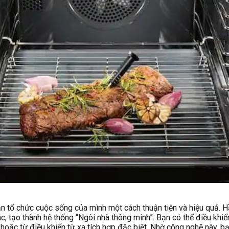
n tổ chức cuộc sống của mình một cách thuận tiện và hiệu quả. 
, tạo thành hệ thống “Ngôi nhà thông minh”. Bạn có thể điều khiển
ặc từ điều khiển từ xa tích hợp đặc biệt. Nhờ công nghệ này, bạn 