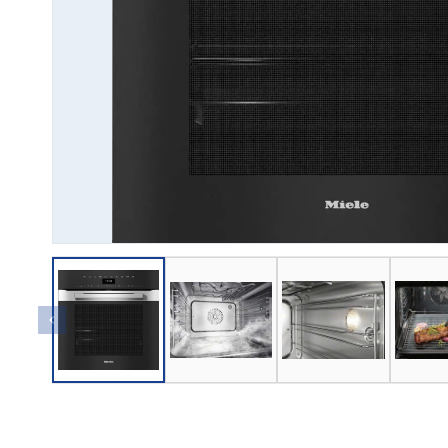
→ GỬI YÊU CẦU BÁO GIÁ