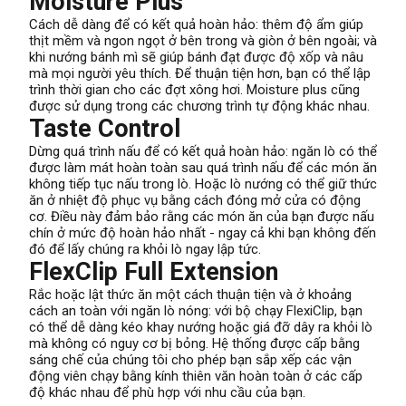
Moisture Plus
Cách dễ dàng để có kết quả hoàn hảo: thêm độ ẩm giúp
thịt mềm và ngon ngọt ở bên trong và giòn ở bên ngoài; và
khi nướng bánh mì sẽ giúp bánh đạt được độ xốp và nâu
mà mọi người yêu thích. Để thuận tiện hơn, bạn có thể lập
trình thời gian cho các đợt xông hơi. Moisture plus cũng
được sử dụng trong các chương trình tự động khác nhau.
Taste Control
Dừng quá trình nấu để có kết quả hoàn hảo: ngăn lò có thể
được làm mát hoàn toàn sau quá trình nấu để các món ăn
không tiếp tục nấu trong lò. Hoặc lò nướng có thể giữ thức
ăn ở nhiệt độ phục vụ bằng cách đóng mở cửa có động
cơ. Điều này đảm bảo rằng các món ăn của bạn được nấu
chín ở mức độ hoàn hảo nhất - ngay cả khi bạn không đến
đó để lấy chúng ra khỏi lò ngay lập tức.
FlexClip Full Extension
Rắc hoặc lật thức ăn một cách thuận tiện và ở khoảng
cách an toàn với ngăn lò nóng: với bộ chạy FlexiClip, bạn
có thể dễ dàng kéo khay nướng hoặc giá đỡ dây ra khỏi lò
mà không có nguy cơ bị bỏng. Hệ thống được cấp bằng
sáng chế của chúng tôi cho phép bạn sắp xếp các vận
động viên chạy bằng kính thiên văn hoàn toàn ở các cấp
độ khác nhau để phù hợp với nhu cầu của bạn.