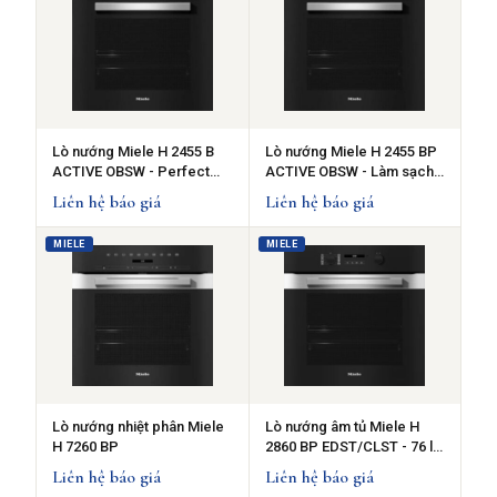
Lò nướng Miele H 2455 B
Lò nướng Miele H 2455 BP
ACTIVE OBSW - Perfect
ACTIVE OBSW - Làm sạch
Clean
nhiệt phân
Liên hệ báo giá
Liên hệ báo giá
MIELE
MIELE
Lò nướng nhiệt phân Miele
Lò nướng âm tủ Miele H
H 7260 BP
2860 BP EDST/CLST - 76 lít,
vệ sinh nhiệt phân
Liên hệ báo giá
Liên hệ báo giá