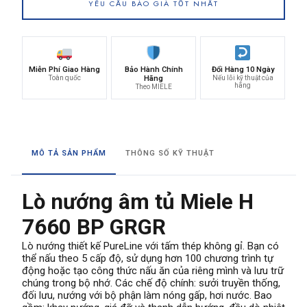
YÊU CẦU BÁO GIÁ TỐT NHẤT
Miễn Phí Giao Hàng
Bảo Hành Chính
Đổi Hàng 10 Ngày
Toàn quốc
Hãng
Nếu lỗi kỹ thuật của
hãng
Theo MIELE
MÔ TẢ SẢN PHẨM
THÔNG SỐ KỸ THUẬT
Lò nướng âm tủ Miele H
7660 BP GRGR
Lò nướng thiết kế PureLine với tấm thép không gỉ. Bạn có
thể nấu theo 5 cấp độ, sử dụng hơn 100 chương trình tự
động hoặc tạo công thức nấu ăn của riêng mình và lưu trữ
chúng trong bộ nhớ. Các chế độ chính: sưởi truyền thống,
đối lưu, nướng với bộ phận làm nóng gấp, hơi nước. Bao