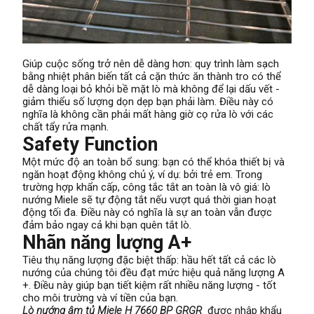
Giúp cuộc sống trở nên dễ dàng hơn: quy trình làm sạch
bằng nhiệt phân biến tất cả cặn thức ăn thành tro có thể
dễ dàng loại bỏ khỏi bề mặt lò mà không để lại dấu vết -
giảm thiểu số lượng dọn dẹp bạn phải làm. Điều này có
nghĩa là không cần phải mất hàng giờ cọ rửa lò với các
chất tẩy rửa mạnh.
Safety Function
Một mức độ an toàn bổ sung: bạn có thể khóa thiết bị và
ngăn hoạt động không chủ ý, ví dụ: bởi trẻ em. Trong
trường hợp khẩn cấp, công tắc tắt an toàn là vô giá: lò
nướng Miele sẽ tự động tắt nếu vượt quá thời gian hoạt
động tối đa. Điều này có nghĩa là sự an toàn vẫn được
đảm bảo ngay cả khi bạn quên tắt lò.
Nhãn năng lượng A+
Tiêu thụ năng lượng đặc biệt thấp: hầu hết tất cả các lò
nướng của chúng tôi đều đạt mức hiệu quả năng lượng A
+. Điều này giúp bạn tiết kiệm rất nhiều năng lượng - tốt
cho môi trường và ví tiền của bạn.
Lò nướng âm tủ Miele H 7660 BP GRGR
được nhập khẩu