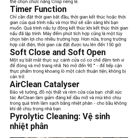
thể chọn chức năng Crisp riêng lẻ.
Timer Function
Chỉ cần đặt thời gian bắt đầu, thời gian kết thúc hoặc thời
gian của quá trình nấu và mọi thứ sẽ sẵn sàng khi bạn
muốn. Quá trình nấu tự động kết thúc khi kết thúc thời gian
nấu đã lập trình. Máy đếm phút tích hợp cũng là một tùy
chọn tiện lợi cho nhiều trường hợp. Hơn nữa, trong trường
hợp cắt điện, thời gian cài đặt được lưu lên đến 150 giờ.
Soft Close and Soft Open
Một sự bắt mắt thực sự: cánh cửa có cơ chế đệm tinh vi
để đóng và mở trang nhã. Nó mở đến 90 ° - để tiếp cận
thực phẩm trong khoang lò một cách thuận tiện, không bị
cản trở.
AirClean Catalyser
Bảo vệ tường, đồ nội thất và rèm cửa của bạn: chất xúc
tác AirClean làm giảm đáng kể dầu mỡ và mùi khó chịu
trong quá trình làm sạch bằng nhiệt phân - cho bầu không
khí dễ chịu trong nhà bạn.
Pyrolytic Cleaning: Vệ sinh
nhiệt phân