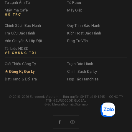
Tủ Lạnh Âm Tủ
Tủ Rượu
Máy Pha Cafe
Máy Giặt
HỖ TRỢ
Chính Sách Bảo Hành
Quy Trình Bảo Hành
Tra Cứu Bảo Hành
Kích Hoạt Bảo Hành
Vận Chuyển & Lắp Đặt
Blog Tư Vấn
Tài Liệu HDSD
VỀ CHÚNG TÔI
Giới Thiệu Công Ty
Trạm Bảo Hành
★ Đăng Ký Đại Lý
Chính Sách Đại Lý
Đặt Hàng & Đổi Trả
Hợp Tác Franchise
© 2015–2026 Eurocook Vietnam — Bản quyền SHTT số 541245 — CÔNG TY
TNHH EUROCOOK GLOBAL
Điều khoản
Bảo mật
Sitemap