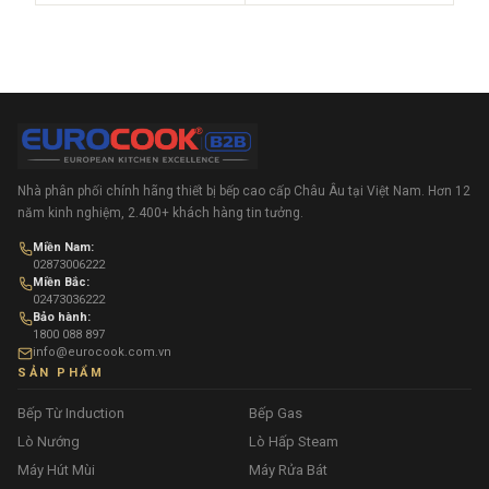
Nhà phân phối chính hãng thiết bị bếp cao cấp Châu Âu tại Việt Nam. Hơn 12
năm kinh nghiệm, 2.400+ khách hàng tin tưởng.
Miền Nam:
02873006222
Miền Bắc:
02473036222
Bảo hành:
1800 088 897
info@eurocook.com.vn
SẢN PHẨM
Bếp Từ Induction
Bếp Gas
Lò Nướng
Lò Hấp Steam
Máy Hút Mùi
Máy Rửa Bát