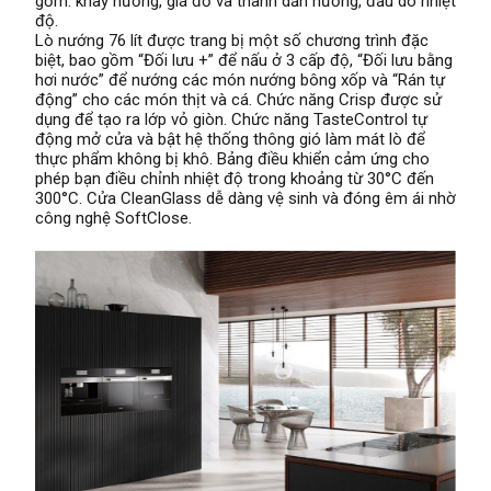
gồm: khay nướng, giá đỡ và thanh dẫn hướng, đầu dò nhiệt
độ.
Lò nướng 76 lít được trang bị một số chương trình đặc
biệt, bao gồm “Đối lưu +” để nấu ở 3 cấp độ, “Đối lưu bằng
hơi nước” để nướng các món nướng bông xốp và “Rán tự
động” cho các món thịt và cá. Chức năng Crisp được sử
dụng để tạo ra lớp vỏ giòn. Chức năng TasteControl tự
động mở cửa và bật hệ thống thông gió làm mát lò để
thực phẩm không bị khô. Bảng điều khiển cảm ứng cho
phép bạn điều chỉnh nhiệt độ trong khoảng từ 30°C đến
300°C. Cửa CleanGlass dễ dàng vệ sinh và đóng êm ái nhờ
công nghệ SoftClose.