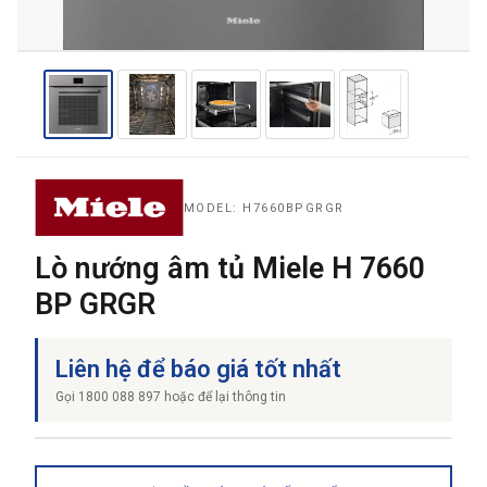
THƯƠNG HIỆU
NỘI DUNG YÊU CẦU
MODEL: H7660BPGRGR
Lò nướng âm tủ Miele H 7660
BP GRGR
→ GỬI YÊU CẦU BÁO GIÁ
Liên hệ để báo giá tốt nhất
Gọi 1800 088 897 hoặc để lại thông tin