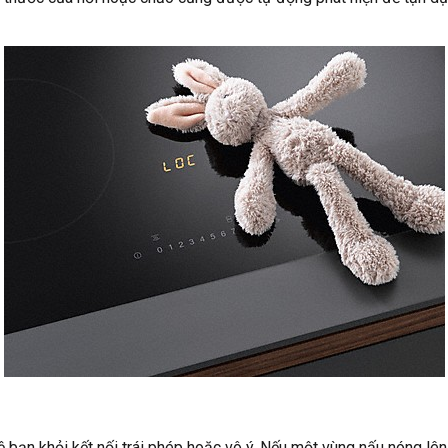
ệ bạn khỏi kết nối trái phép hoặc vô ý. Nếu một vùng nấu nóng lê