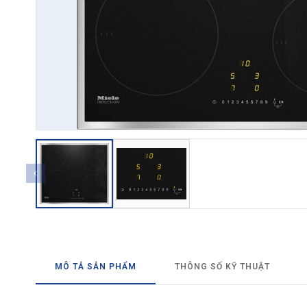
→ GỬI YÊU CẦU BÁO GIÁ
MÔ TẢ SẢN PHẨM
THÔNG SỐ KỸ THUẬT