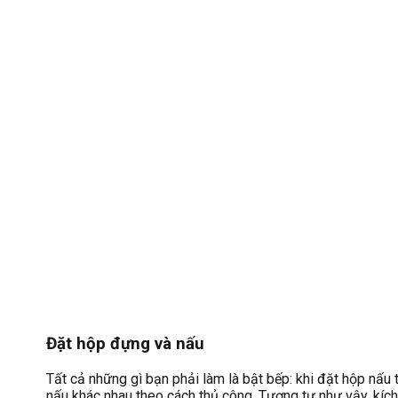
Đặt hộp đựng và nấu
Tất cả những gì bạn phải làm là bật bếp: khi đặt hộp nấu
nấu khác nhau theo cách thủ công. Tương tự như vậy, kíc