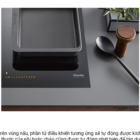
 trên vùng nấu, phần tử điều khiển tương ứng sẽ tự động được kíc
h thước của nồi hoặc chảo cũng được tự động phát hiện để tận dụ