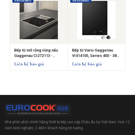
GAGGENAU
GAGGENAU
Bếp từ mở rộng vùng nấu
Bếp từ Vario Gaggenau
Gaggenau CI272113 -
VI414105, Series 400 - 38
70cm, 7400W
cm
Liên hệ báo giá
Liên hệ báo giá
Nhà phân phối chính hãng thiết bị bếp cao cấp Châu Âu tại Việt Nam. Hơn 12
năm kinh nghiệm, 2.400+ khách hàng tin tưởng.