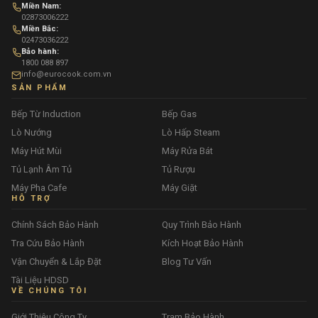
Miền Nam:
02873006222
Miền Bắc:
02473036222
Bảo hành:
1800 088 897
info@eurocook.com.vn
SẢN PHẨM
Bếp Từ Induction
Bếp Gas
Lò Nướng
Lò Hấp Steam
Máy Hút Mùi
Máy Rửa Bát
Tủ Lạnh Âm Tủ
Tủ Rượu
Máy Pha Cafe
Máy Giặt
HỖ TRỢ
Chính Sách Bảo Hành
Quy Trình Bảo Hành
Tra Cứu Bảo Hành
Kích Hoạt Bảo Hành
Vận Chuyển & Lắp Đặt
Blog Tư Vấn
Tài Liệu HDSD
VỀ CHÚNG TÔI
Giới Thiệu Công Ty
Trạm Bảo Hành