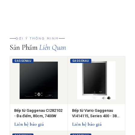
GỢI Ý THÔNG MINH
Sản Phẩm
Liên Quan
GAGGENAU
GAGGENAU
Bếp từ Gaggenau CI282102
Bếp từ Vario Gaggenau
- Đa điểm, 80cm, 7400W
VI414115, Series 400 - 38
cm
Liên hệ báo giá
Liên hệ báo giá