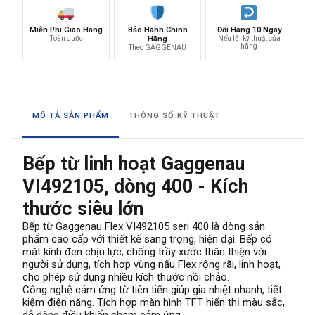
Miễn Phí Giao Hàng
Bảo Hành Chính
Đổi Hàng 10 Ngày
Toàn quốc
Hãng
Nếu lỗi kỹ thuật của
hãng
Theo GAGGENAU
MÔ TẢ SẢN PHẨM
THÔNG SỐ KỸ THUẬT
Bếp từ linh hoạt Gaggenau
VI492105, dòng 400 - Kích
thước siêu lớn
Bếp từ Gaggenau Flex VI492105 seri 400 là dòng sản
phẩm cao cấp với thiết kế sang trọng, hiện đại. Bếp có
mặt kính đen chịu lực, chống trầy xước thân thiện với
người sử dụng, tích hợp vùng nấu Flex rộng rãi, linh hoạt,
cho phép sử dụng nhiều kích thước nồi chảo.
Công nghệ cảm ứng từ tiên tiến giúp gia nhiệt nhanh, tiết
kiệm điện năng. Tích hợp màn hình TFT hiển thị màu sắc,
dễ dàng điều khiển chạm cảm ứng