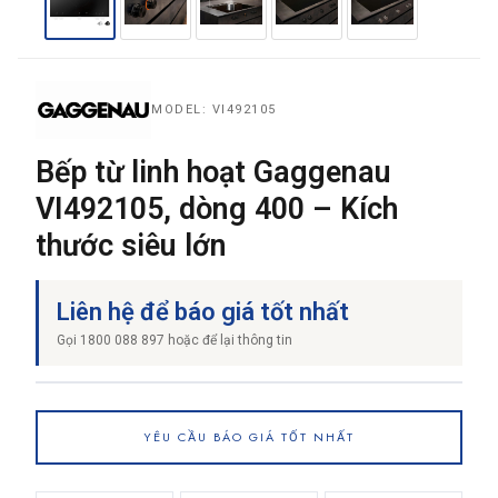
THƯƠNG HIỆU
MODEL: VI492105
NỘI DUNG YÊU CẦU
Bếp từ linh hoạt Gaggenau
VI492105, dòng 400 – Kích
thước siêu lớn
Liên hệ để báo giá tốt nhất
→ GỬI YÊU CẦU BÁO GIÁ
Gọi 1800 088 897 hoặc để lại thông tin
YÊU CẦU BÁO GIÁ TỐT NHẤT