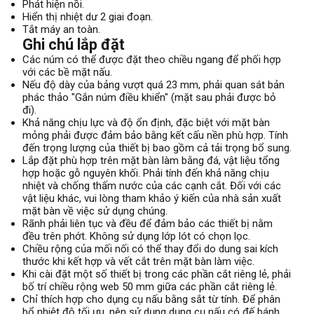
Phát hiện nồi.
Hiển thị nhiệt dư 2 giai đoạn.
Tắt máy an toàn.
Ghi chú lắp đặt
Các núm có thể được đặt theo chiều ngang để phối hợp
với các bề mặt nấu.
Nếu độ dày của bảng vượt quá 23 mm, phải quan sát bản
phác thảo "Gắn núm điều khiển" (mặt sau phải được bỏ
đi).
Khả năng chịu lực và độ ổn định, đặc biệt với mặt bàn
mỏng phải được đảm bảo bằng kết cấu nền phù hợp. Tính
đến trọng lượng của thiết bị bao gồm cả tải trọng bổ sung.
Lắp đặt phù hợp trên mặt bàn làm bằng đá, vật liệu tổng
hợp hoặc gỗ nguyên khối. Phải tính đến khả năng chịu
nhiệt và chống thấm nước của các cạnh cắt. Đối với các
vật liệu khác, vui lòng tham khảo ý kiến ​​của nhà sản xuất
mặt bàn về việc sử dụng chúng.
Rãnh phải liên tục và đều để đảm bảo các thiết bị nằm
đều trên phớt. Không sử dụng lớp lót có chọn lọc.
Chiều rộng của mối nối có thể thay đổi do dung sai kích
thước khi kết hợp và vết cắt trên mặt bàn làm việc.
Khi cài đặt một số thiết bị trong các phần cắt riêng lẻ, phải
bố trí chiều rộng web 50 mm giữa các phần cắt riêng lẻ.
Chỉ thích hợp cho dụng cụ nấu bằng sắt từ tính. Để phân
bổ nhiệt độ tối ưu, nên sử dụng dụng cụ nấu có đế bánh