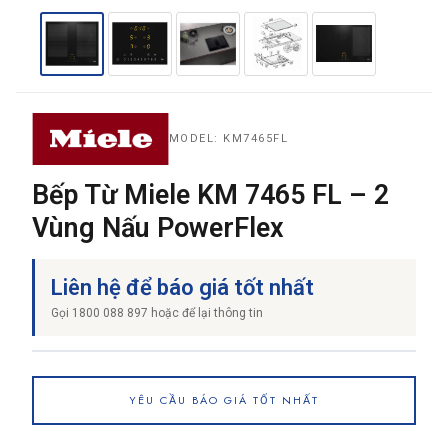
THƯƠNG HIỆU
MODEL: KM7465FL
NỘI DUNG YÊU CẦU
Bếp Từ Miele KM 7465 FL – 2
Vùng Nấu PowerFlex
→ GỬI YÊU CẦU BÁO GIÁ
Liên hệ để báo giá tốt nhất
Gọi 1800 088 897 hoặc để lại thông tin
YÊU CẦU BÁO GIÁ TỐT NHẤT