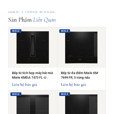
GỢI Ý THÔNG MINH
Sản Phẩm
Liên Quan
MIELE
MIELE
Bếp từ tích hợp máy hút mùi
Bếp từ đa điểm Miele KM
Miele KMDA 7473 FL-U
7699 FR, 5 vùng nấu
Silence - 4 vùng nấu
Liên hệ báo giá
Liên hệ báo giá
MIELE
MIELE