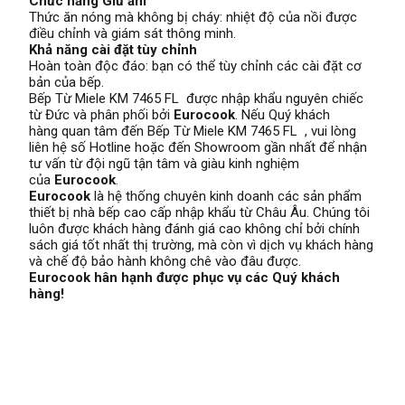
Chức năng Giữ ấm
Thức ăn nóng mà không bị cháy: nhiệt độ của nồi được
điều chỉnh và giám sát thông minh.
Khả năng cài đặt tùy chỉnh
Hoàn toàn độc đáo: bạn có thể tùy chỉnh các cài đặt cơ
bản của bếp.
Bếp Từ Miele KM 7465 FL được nhập khẩu nguyên chiếc
từ Đức và phân phối bởi
Eurocook
. Nếu Quý khách
hàng quan tâm đến Bếp Từ Miele KM 7465 FL , vui lòng
liên hệ số Hotline hoặc đến Showroom gần nhất để nhận
tư vấn từ đội ngũ tận tâm và giàu kinh nghiệm
của
Eurocook
.
Eurocook
là hệ thống chuyên kinh doanh các sản phẩm
thiết bị nhà bếp cao cấp nhập khẩu từ Châu Âu. Chúng tôi
luôn được khách hàng đánh giá cao không chỉ bởi chính
sách giá tốt nhất thị trường, mà còn vì dịch vụ khách hàng
và chế độ bảo hành không chê vào đâu được.
Eurocook hân hạnh được phục vụ các Quý khách
hàng!