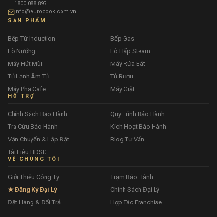
1800 088 897
info@eurocook.com.vn
SẢN PHẨM
Bếp Từ Induction
Bếp Gas
Lò Nướng
Lò Hấp Steam
Máy Hút Mùi
Máy Rửa Bát
Tủ Lạnh Âm Tủ
Tủ Rượu
Máy Pha Cafe
Máy Giặt
HỖ TRỢ
Chính Sách Bảo Hành
Quy Trình Bảo Hành
Tra Cứu Bảo Hành
Kích Hoạt Bảo Hành
Vận Chuyển & Lắp Đặt
Blog Tư Vấn
Tài Liệu HDSD
VỀ CHÚNG TÔI
Giới Thiệu Công Ty
Trạm Bảo Hành
★ Đăng Ký Đại Lý
Chính Sách Đại Lý
Đặt Hàng & Đổi Trả
Hợp Tác Franchise