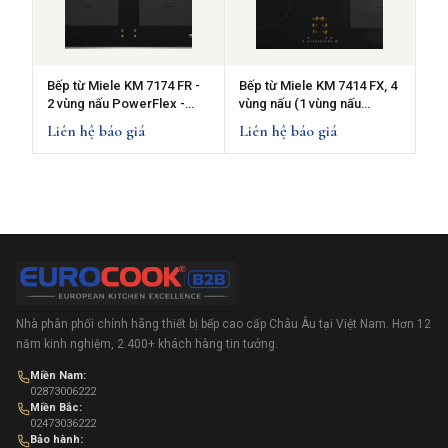
Bếp từ Miele KM 7174 FR -
Bếp từ Miele KM 7414 FX, 4
2 vùng nấu PowerFlex -
vùng nấu (1 vùng nấu
điều khiển từ xa
PowerFlex)
Liên hệ báo giá
Liên hệ báo giá
Nhà phân phối chính hãng thiết bị bếp cao cấp Châu Âu tại Việt Nam. Hơn 12
năm kinh nghiệm, 2.400+ khách hàng tin tưởng.
Miền Nam:
02873006222
Miền Bắc:
02473036222
Bảo hành: