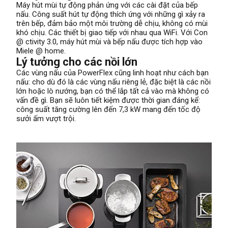
Máy hút mùi tự động phản ứng với các cài đặt của bếp
nấu. Công suất hút tự động thích ứng với những gì xảy ra
trên bếp, đảm bảo một môi trường dễ chịu, không có mùi
khó chịu. Các thiết bị giao tiếp với nhau qua WiFi. Với Con
@ ctivity 3.0, máy hút mùi và bếp nấu được tích hợp vào
Miele @ home.
Lý tưởng cho các nồi lớn
Các vùng nấu của PowerFlex cũng linh hoạt như cách bạn
nấu: cho dù đó là các vùng nấu riêng lẻ, đặc biệt là các nồi
lớn hoặc lò nướng, bạn có thể lắp tất cả vào mà không có
vấn đề gì. Bạn sẽ luôn tiết kiệm được thời gian đáng kể:
công suất tăng cường lên đến 7,3 kW mang đến tốc độ
sưởi ấm vượt trội.