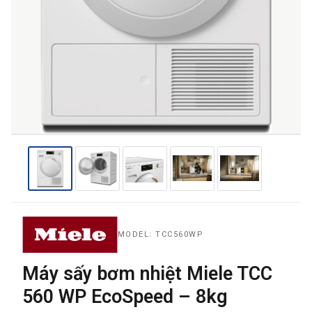
THƯƠNG HIỆU
NỘI DUNG YÊU CẦU
→ GỬI YÊU CẦU BÁO GIÁ
MODEL: TCC560WP
Máy sấy bơm nhiệt Miele TCC
560 WP EcoSpeed – 8kg