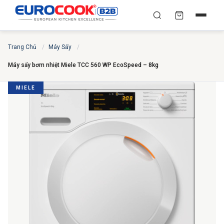
YÊU CẦU BÁO GIÁ TỐT
✕
×
TÌM
Trang Chủ
/
Máy Sấy
/
NHẤT
Máy sấy bơm nhiệt Miele TCC 560 WP EcoSpeed – 8kg
Chuyên gia liên hệ trong vòng 30 phút — Hoàn toàn
miễn phí
MIELE
HỌ VÀ TÊN
*
SỐ ĐIỆN THOẠI
*
EMAIL
THÀNH PHỐ