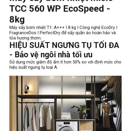
TCC 560 WP EcoSpeed -
8kg
Máy sấy bơm nhiệt T1: A+++ I 8 kg I Công nghệ EcoDry I
FragranceDos I PerfectDry để sấy quần áo hoàn hảo và
tỏa hương thơm.
HIỆU SUẤT NGƯNG TỤ TỐI ĐA
- Bảo vệ ngôi nhà tối ưu
Sử dụng mức giảm độ ẩm ít hơn 50% so với định mức cho
hiệu suất ngưng tụ loại A.