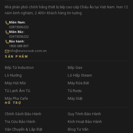
Nhà phân phối chính hãng thiết bị bếp cao cấp Châu Âu tại Việt Nam. Hơn 12
năm kinh nghiệm, 2.400+ khách hàng tin tưởng.
Miền Nam:
02873006222
Miền Bắc:
02473036222
Bảo hành:
1800 088 897
info@eurocook.com.vn
SẢN PHẨM
Bếp Từ Induction
Bếp Gas
Lò Nướng
Lò Hấp Steam
Máy Hút Mùi
Máy Rửa Bát
Tủ Lạnh Âm Tủ
Tủ Rượu
Máy Pha Cafe
Máy Giặt
HỖ TRỢ
Chính Sách Bảo Hành
Quy Trình Bảo Hành
Tra Cứu Bảo Hành
Kích Hoạt Bảo Hành
Vận Chuyển & Lắp Đặt
Blog Tư Vấn