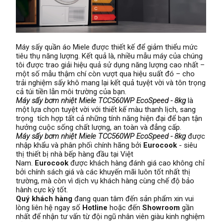
Máy sấy quần áo Miele được thiết kế để giảm thiểu mức
tiêu thụ năng lượng. Kết quả là, nhiều mẫu máy của chúng
tôi được trao giải hiệu quả sử dụng năng lượng cao nhất –
một số mẫu thậm chí còn vượt qua hiệu suất đó – cho
trải nghiệm sấy khô mang lại kết quả tuyệt vời và tôn trọng
cả túi tiền lẫn môi trường của bạn.
Máy sấy bơm nhiệt Miele TCC560WP EcoSpeed - 8kg
là
một lựa chọn tuyệt vời với thiết kế màu thanh lịch, sang
trọng tích hợp tất cả những tính năng hiện đại để bạn tận
hưởng cuộc sống chất lượng, an toàn và đẳng cấp.
Máy sấy bơm nhiệt Miele TCC560WP EcoSpeed - 8kg
được
nhập khẩu và phân phối chính hãng bởi
Eurocook
- siêu
thị thiết bị nhà bếp hàng đầu tại Việt
Nam.
Eurocook
được khách hàng đánh giá cao không chỉ
bởi chính sách giá và các khuyến mãi luôn tốt nhất thị
trường, mà còn vì dịch vụ khách hàng cùng chế độ bảo
hành cực kỳ tốt.
Quý khách hàng
đang quan tâm đến sản phẩm xin vui
lòng liên hệ ngay số
Hotline
hoặc đến
Showroom
gần
nhất để nhận tư vấn từ đội ngũ nhân viên giàu kinh nghiệm