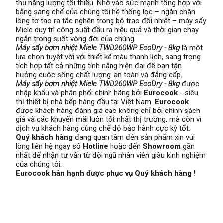
thụ năng lượng tối thiểu. Nhờ vào sức mạnh tổng hợp với
bằng sáng chế của chúng tôi hệ thống lọc – ngăn chặn
lông tơ tạo ra tắc nghẽn trong bộ trao đổi nhiệt – máy sấy
Miele duy trì công suất đầu ra hiệu quả và thời gian chạy
ngắn trong suốt vòng đời của chúng.
Máy sấy bơm nhiệt Miele TWD260WP EcoDry - 8kg
là một
lựa chọn tuyệt vời với thiết kế màu thanh lịch, sang trọng
tích hợp tất cả những tính năng hiện đại để bạn tận
hưởng cuộc sống chất lượng, an toàn và đẳng cấp.
Máy sấy bơm nhiệt Miele TWD260WP EcoDry - 8kg
được
nhập khẩu và phân phối chính hãng bởi
Eurocook
- siêu
thị thiết bị nhà bếp hàng đầu tại Việt Nam.
Eurocook
được khách hàng đánh giá cao không chỉ bởi chính sách
giá và các khuyến mãi luôn tốt nhất thị trường, mà còn vì
dịch vụ khách hàng cùng chế độ bảo hành cực kỳ tốt.
Quý khách hàng
đang quan tâm đến sản phẩm xin vui
lòng liên hệ ngay số
Hotline
hoặc đến
Showroom
gần
nhất để nhận tư vấn từ đội ngũ nhân viên giàu kinh nghiệm
của chúng tôi.
Eurocook hân hạnh được phục vụ Quý khách hàng !