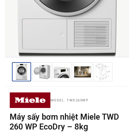
THƯƠNG HIỆU
NỘI DUNG YÊU CẦU
→ GỬI YÊU CẦU BÁO GIÁ
MODEL: TWD260WP
Máy sấy bơm nhiệt Miele TWD
260 WP EcoDry – 8kg