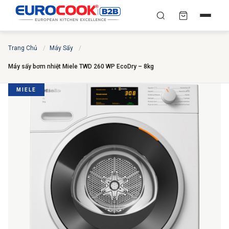
YÊU CẦU BÁO GIÁ TỐT
✕
×
TÌM
Trang Chủ
/
Máy Sấy
/
NHẤT
Máy sấy bơm nhiệt Miele TWD 260 WP EcoDry – 8kg
Chuyên gia liên hệ trong vòng 30 phút — Hoàn toàn
miễn phí
MIELE
HỌ VÀ TÊN
*
SỐ ĐIỆN THOẠI
*
EMAIL
THÀNH PHỐ