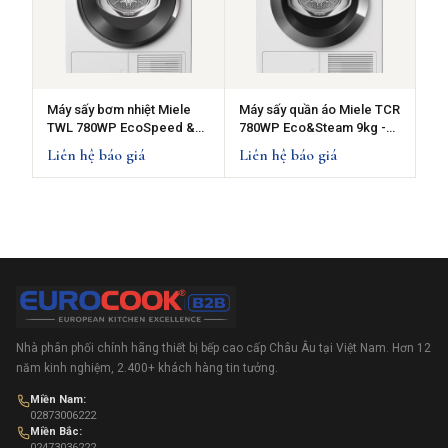
Máy sấy bơm nhiệt Miele
Máy sấy quần áo Miele TCR
TWL 780WP EcoSpeed &
780WP Eco&Steam 9kg -
Steam - 9kg
Sấy bơm nhiệt
Liên hệ báo giá
Liên hệ báo giá
Nhà phân phối chính hãng thiết bị bếp cao cấp Châu Âu tại Việt Nam. Hơn 12
năm kinh nghiệm, 2.400+ khách hàng tin tưởng.
Miền Nam:
02873006222
Miền Bắc:
02473036222