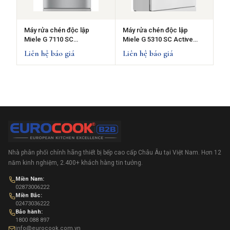
Máy rửa chén độc lập
Máy rửa chén độc lập
Miele G 7110 SC
Miele G 5310 SC Active
EDST/CLST AutoDos
Plus- White
Liên hệ báo giá
Liên hệ báo giá
Nhà phân phối chính hãng thiết bị bếp cao cấp Châu Âu tại Việt Nam. Hơn 12
năm kinh nghiệm, 2.400+ khách hàng tin tưởng.
Miền Nam:
02873006222
Miền Bắc:
02473036222
Bảo hành:
1800 088 897
info@eurocook.com.vn