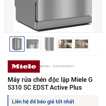
THƯƠNG HIỆU
NỘI DUNG YÊU CẦU
→ GỬI YÊU CẦU BÁO GIÁ
MODEL: G5310SCEDST
Máy rửa chén độc lập Miele G
5310 SC EDST Active Plus
Liên hệ để báo giá tốt nhất