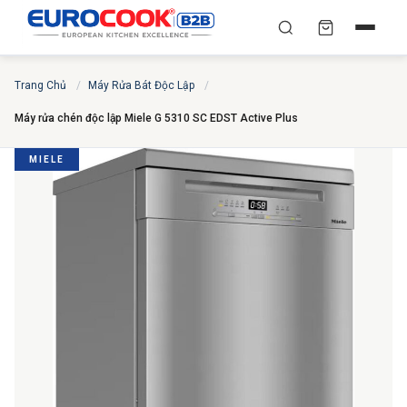
YÊU CẦU BÁO GIÁ TỐT
✕
×
TÌM
Trang Chủ
/
Máy Rửa Bát Độc Lập
/
NHẤT
Máy rửa chén độc lập Miele G 5310 SC EDST Active Plus
Chuyên gia liên hệ trong vòng 30 phút — Hoàn toàn
miễn phí
MIELE
HỌ VÀ TÊN
*
SỐ ĐIỆN THOẠI
*
EMAIL
THÀNH PHỐ