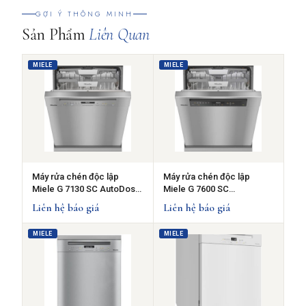
GỢI Ý THÔNG MINH
Sản Phẩm
Liên Quan
MIELE
MIELE
Máy rửa chén độc lập
Máy rửa chén độc lập
Miele G 7130 SC AutoDos
Miele G 7600 SC
CLST - Mặt thép không gỉ
EDST/CLST AutoDos
Liên hệ báo giá
Liên hệ báo giá
MIELE
MIELE