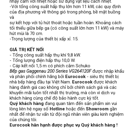
nhạy cảm với nhiệt hoặc sử dụng vật liệu cách nhiệt.
-Với tổng công suất hấp thụ lớn hơn 11 kW, các quy định
của địa phương về thông gió trong phòng, bề mặt buồng
và
sự kết hợp với tủ hút thoát hoặc tuần hoàn. Khoảng cách
tối thiểu giữa bếp ga (có công suất lớn hơn 11 kW) và máy
hút mùi là 70 cm.
-Trọng lượng của thiết bị xấp xỉ. 15.
GIÁ TRỊ KẾT NỐI
- Tổng công suất hấp thụ khí 9,8 kW.
- Tổng lượng điện hấp thụ 10,0 W.
- Cáp kết nối 1,5 m có phích cắm Schuko
Bếp gas Gaggenau 200 Series VG264120F
được nhập khẩu
và phân phối chính hãng bởi
Eurocook
- siêu thị thiết bị
nhà bếp hàng đầu tại Việt Nam.
Eurocook
được khách
hàng đánh giá cao không chỉ bởi chính sách giá và các
khuyến mãi luôn tốt nhất thị trường, mà còn vì dịch vụ
khách hàng cùng chế độ bảo hành cực kỳ tốt.
Quý khách hàng
đang quan tâm đến sản phẩm xin vui
lòng liên hệ ngay số
Hotline
hoặc đến
Showroom
gần
nhất để nhận tư vấn từ đội ngũ nhân viên giàu kinh nghiệm
của chúng tôi.
Eurocook hân hạnh được phục vụ Quý khách hàng !