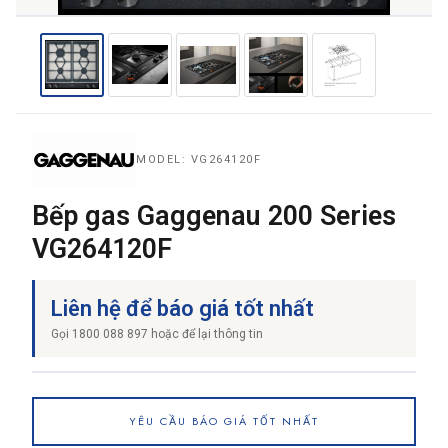
THƯƠNG HIỆU
NỘI DUNG YÊU CẦU
MODEL: VG264120F
Bếp gas Gaggenau 200 Series
VG264120F
→ GỬI YÊU CẦU BÁO GIÁ
Liên hệ để báo giá tốt nhất
Gọi 1800 088 897 hoặc để lại thông tin
YÊU CẦU BÁO GIÁ TỐT NHẤT