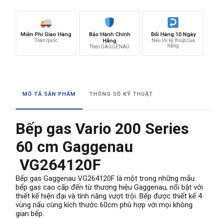
Miễn Phí Giao Hàng
Bảo Hành Chính
Đổi Hàng 10 Ngày
Toàn quốc
Hãng
Nếu lỗi kỹ thuật của
hãng
Theo GAGGENAU
MÔ TẢ SẢN PHẨM
THÔNG SỐ KỸ THUẬT
Bếp gas Vario 200 Series
60 cm Gaggenau​
VG264120F
Bếp gas Gaggenau VG264120F là một trong những mẫu
bếp gas cao cấp đến từ thương hiệu Gaggenau, nổi bật với
thiết kế hiện đại và tính năng vượt trội. Bếp được thiết kế 4
vùng nấu cùng kích thước 60cm phù hợp với mọi không
gian bếp.