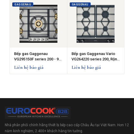
GAGGENAU
GAGGENAU
Bếp gas Gaggenau
Bếp gas Gaggenau Vario
VG295150F series 200 - 90
VG264220 series 200, Rộng
cm
60 cm
Liên hệ báo giá
Liên hệ báo giá
Nhà phân phối chính hãng thiết bị bếp cao cấp Châu Âu tại Việt Nam. Hơn 12
năm kinh nghiệm, 2.400+ khách hàng tin tưởng.