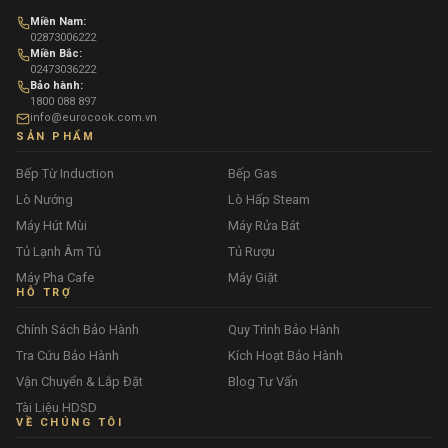
Miền Nam:
02873006222
Miền Bắc:
02473036222
Bảo hành:
1800 088 897
info@eurocook.com.vn
SẢN PHẨM
Bếp Từ Induction
Bếp Gas
Lò Nướng
Lò Hấp Steam
Máy Hút Mùi
Máy Rửa Bát
Tủ Lạnh Âm Tủ
Tủ Rượu
Máy Pha Cafe
Máy Giặt
HỖ TRỢ
Chính Sách Bảo Hành
Quy Trình Bảo Hành
Tra Cứu Bảo Hành
Kích Hoạt Bảo Hành
Vận Chuyển & Lắp Đặt
Blog Tư Vấn
Tài Liệu HDSD
VỀ CHÚNG TÔI