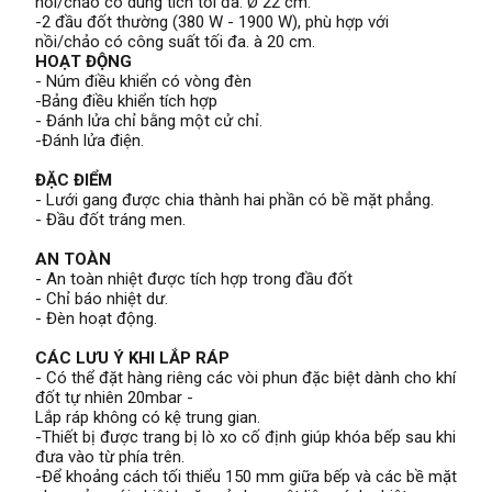
nồi/chảo có dung tích tối đa. Ø 22 cm.
-2 đầu đốt thường (380 W - 1900 W), phù hợp với
nồi/chảo có công suất tối đa. à 20 cm.
HOẠT ĐỘNG
- Núm điều khiển có vòng đèn
-Bảng điều khiển tích hợp
- Đánh lửa chỉ bằng một cử chỉ.
-Đánh lửa điện.
ĐẶC ĐIỂM
- Lưới gang được chia thành hai phần có bề mặt phẳng.
- Đầu đốt tráng men.
AN TOÀN
- An toàn nhiệt được tích hợp trong đầu đốt
- Chỉ báo nhiệt dư.
- Đèn hoạt động.
CÁC LƯU Ý KHI LẮP RÁP
- Có thể đặt hàng riêng các vòi phun đặc biệt dành cho khí
đốt tự nhiên 20mbar -
Lắp ráp không có kệ trung gian.
-Thiết bị được trang bị lò xo cố định giúp khóa bếp sau khi
đưa vào từ phía trên.
-Để khoảng cách tối thiểu 150 mm giữa bếp và các bề mặt