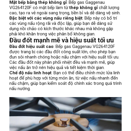
Mặt bếp bằng thép không gỉ
: Bếp gas Gaggenau
VG264120F có mặt bếp làm từ
thép không gỉ
chất lượng
cao, tạo ra vẻ ngoài sang trọng, bền bỉ và dễ dàng vệ sinh.
Đặc biệt với các vùng nấu riêng biệt
: Bếp này có bố trí
các vùng nấu rộng rãi và độc lập, giúp bạn dễ dàng sử
dụng nồi chảo có kích thước khác nhau mà không gặp
phải khó khăn trong việc phân bổ không gian.
Đầu đốt mạnh mẽ và hiệu suất tối ưu
Đầu đốt hiệu suất cao
: Bếp gas Gaggenau VG264120F
được trang bị các đầu đốt công suất lớn, cho phép bạn
đun sôi nhanh chóng hoặc nấu chậm với hiệu suất tối ưu.
Các đầu đốt này phân phối nhiệt đều và mạnh mẽ, giúp
việc nấu ăn trở nên hiệu quả và tiết kiệm thời gian.
Chế độ nấu linh hoạt
: Bạn có thể điều chỉnh mức lửa linh
hoạt để phù hợp với từng món ăn, từ việc nấu nhanh đến
nấu chậm, giúp bạn kiểm soát độ chính xác trong quá trình
nấu nướng.