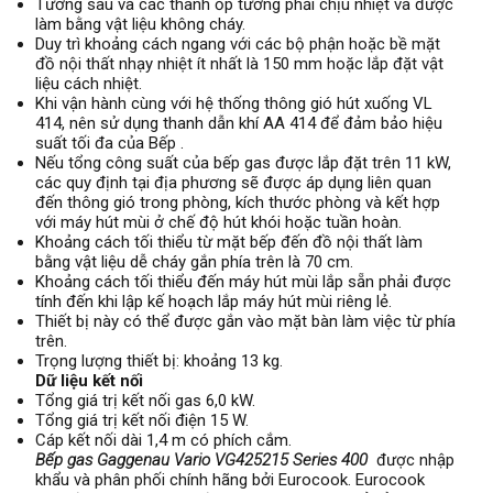
Tường sau và các thanh ốp tường phải chịu nhiệt và được
làm bằng vật liệu không cháy.
Duy trì khoảng cách ngang với các bộ phận hoặc bề mặt
đồ nội thất nhạy nhiệt ít nhất là 150 mm hoặc lắp đặt vật
liệu cách nhiệt.
Khi vận hành cùng với hệ thống thông gió hút xuống VL
414, nên sử dụng thanh dẫn khí AA 414 để đảm bảo hiệu
suất tối đa của Bếp .
Nếu tổng công suất của bếp gas được lắp đặt trên 11 kW,
các quy định tại địa phương sẽ được áp dụng liên quan
đến thông gió trong phòng, kích thước phòng và kết hợp
với máy hút mùi ở chế độ hút khói hoặc tuần hoàn.
Khoảng cách tối thiểu từ mặt bếp đến đồ nội thất làm
bằng vật liệu dễ cháy gắn phía trên là 70 cm.
Khoảng cách tối thiểu đến máy hút mùi lắp sẵn phải được
tính đến khi lập kế hoạch lắp máy hút mùi riêng lẻ.
Thiết bị này có thể được gắn vào mặt bàn làm việc từ phía
trên.
Trọng lượng thiết bị: khoảng 13 kg.
Dữ liệu kết nối
Tổng giá trị kết nối gas 6,0 kW.
Tổng giá trị kết nối điện 15 W.
Cáp kết nối dài 1,4 m có phích cắm.
Bếp gas Gaggenau Vario VG425215 Series 400
được nhập
khẩu và phân phối chính hãng bởi Eurocook. Eurocook