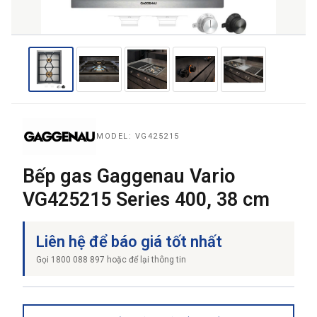
THƯƠNG HIỆU
NỘI DUNG YÊU CẦU
MODEL: VG425215
Bếp gas Gaggenau Vario
VG425215 Series 400, 38 cm
→ GỬI YÊU CẦU BÁO GIÁ
Liên hệ để báo giá tốt nhất
Gọi 1800 088 897 hoặc để lại thông tin