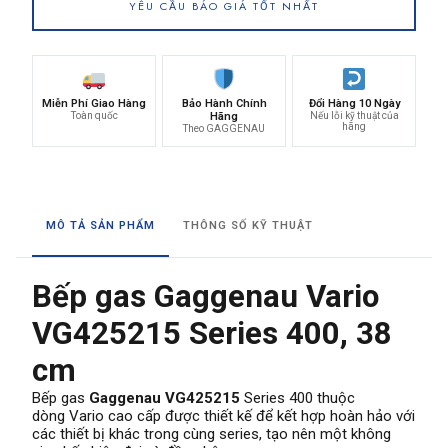
YÊU CẦU BÁO GIÁ TỐT NHẤT
Miễn Phí Giao Hàng
Bảo Hành Chính
Đổi Hàng 10 Ngày
Toàn quốc
Hãng
Nếu lỗi kỹ thuật của
hãng
Theo GAGGENAU
MÔ TẢ SẢN PHẨM
THÔNG SỐ KỸ THUẬT
Bếp gas Gaggenau Vario
VG425215 Series 400, 38
cm
Bếp gas
Gaggenau VG425215
Series 400 thuộc
dòng Vario cao cấp được thiết kế để kết hợp hoàn hảo với
các thiết bị khác trong cùng series, tạo nên một không