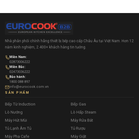
Nhà phân phối chính hãng thiết bị bếp cao cấp Châu Âu tại Việt Nam. Hơn 12
năm kinh nghiệm, 2.400+ khách hàng tin tưởng.
Miền Nam:
02873006222
Miền Bắc:
02473036222
Bảo hành:
1800 088 897
info@eurocook.com.vn
SẢN PHẨM
Bếp Từ Induction
Bếp Gas
Lò Nướng
Lò Hấp Steam
Máy Hút Mùi
Máy Rửa Bát
Tủ Lạnh Âm Tủ
Tủ Rượu
Máy Pha Cafe
Máy Giặt