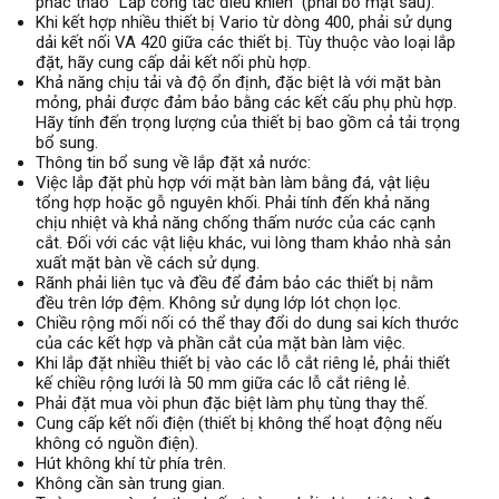
phác thảo "Lắp công tắc điều khiển" (phải bỏ mặt sau).
Khi kết hợp nhiều thiết bị Vario từ dòng 400, phải sử dụng
dải kết nối VA 420 giữa các thiết bị. Tùy thuộc vào loại lắp
đặt, hãy cung cấp dải kết nối phù hợp.
Khả năng chịu tải và độ ổn định, đặc biệt là với mặt bàn
mỏng, phải được đảm bảo bằng các kết cấu phụ phù hợp.
Hãy tính đến trọng lượng của thiết bị bao gồm cả tải trọng
bổ sung.
Thông tin bổ sung về lắp đặt xả nước:
Việc lắp đặt phù hợp với mặt bàn làm bằng đá, vật liệu
tổng hợp hoặc gỗ nguyên khối. Phải tính đến khả năng
chịu nhiệt và khả năng chống thấm nước của các cạnh
cắt. Đối với các vật liệu khác, vui lòng tham khảo nhà sản
xuất mặt bàn về cách sử dụng.
Rãnh phải liên tục và đều để đảm bảo các thiết bị nằm
đều trên lớp đệm. Không sử dụng lớp lót chọn lọc.
Chiều rộng mối nối có thể thay đổi do dung sai kích thước
của các kết hợp và phần cắt của mặt bàn làm việc.
Khi lắp đặt nhiều thiết bị vào các lỗ cắt riêng lẻ, phải thiết
kế chiều rộng lưới là 50 mm giữa các lỗ cắt riêng lẻ.
Phải đặt mua vòi phun đặc biệt làm phụ tùng thay thế.
Cung cấp kết nối điện (thiết bị không thể hoạt động nếu
không có nguồn điện).
Hút không khí từ phía trên.
Không cần sàn trung gian.