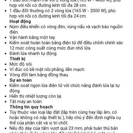
1 đầu đốt mạnh mẽ với 2 vòng lửa (165 W - 4000 W), phù
hợp với nồi có đường kính tối đa 28 cm.
1 đầu đốt thường có 2 vòng lửa (165 W - 2000 W), phù
hợp với nồi có đường kính tối đa 24 cm.
Hoạt động
Núm điều khiển có vòng đèn, vùng nấu và vạch báo nguồn
điện.
Vận hành bằng một tay.
Kiểm soát hoàn toàn bằng điện tử để điều chỉnh chính xác
12 mức công suất cùng mức đun nhỏ lửa.
Đánh lửa nhanh tự động.
Thiết bị
Mức độ sôi.
Vỉ đúc có bề mặt nồi phẳng, liền mạch.
Vòng đốt làm bằng đồng thau.
Sự an toàn
Kiểm soát ngọn lửa điện tử với chức năng đánh lửa lại tự
động.
Hiển thị nhiệt lượng còn lại.
Tắt máy an toàn.
Thông tin quy hoạch
Tùy thuộc vào loại lắp đặt (lắp trên cùng hay lắp âm, có
hoặc không có nắp thiết bị ), hãy chú ý đến định nghĩa cụ
thể của phần cắt và vị trí chốt.
Nếu độ dày của tấm vượt quá 23 mm, phải tuân thủ bản