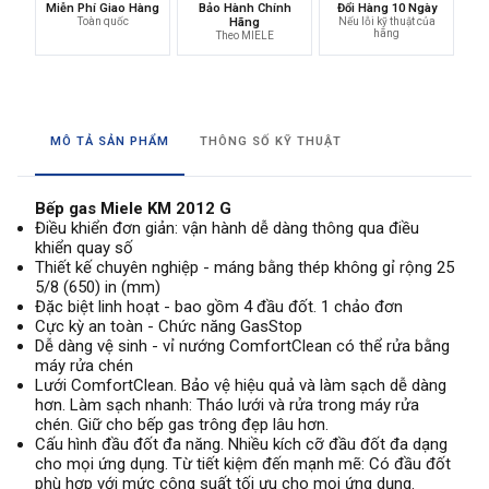
Miễn Phí Giao Hàng
Bảo Hành Chính
Đổi Hàng 10 Ngày
Toàn quốc
Hãng
Nếu lỗi kỹ thuật của
hãng
Theo MIELE
MÔ TẢ SẢN PHẨM
THÔNG SỐ KỸ THUẬT
Bếp gas Miele KM 2012 G
Điều khiển đơn giản: vận hành dễ dàng thông qua điều
khiển quay số
Thiết kế chuyên nghiệp - máng bằng thép không gỉ rộng 25
5/8 (650) in (mm)
Đặc biệt linh hoạt - bao gồm 4 đầu đốt. 1 chảo đơn
Cực kỳ an toàn - Chức năng GasStop
Dễ dàng vệ sinh - vỉ nướng ComfortClean có thể rửa bằng
máy rửa chén
Lưới ComfortClean. Bảo vệ hiệu quả và làm sạch dễ dàng
hơn. Làm sạch nhanh: Tháo lưới và rửa trong máy rửa
chén. Giữ cho bếp gas trông đẹp lâu hơn.
Cấu hình đầu đốt đa năng. Nhiều kích cỡ đầu đốt đa dạng
cho mọi ứng dụng. Từ tiết kiệm đến mạnh mẽ: Có đầu đốt
phù hợp với mức công suất tối ưu cho mọi ứng dụng.