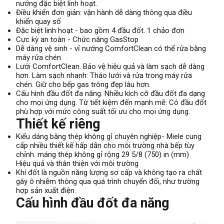
nướng đặc biệt linh hoạt.
Điều khiển đơn giản: vận hành dễ dàng thông qua điều
khiển quay số
Đặc biệt linh hoạt - bao gồm 4 đầu đốt. 1 chảo đơn
Cực kỳ an toàn - Chức năng GasStop
Dễ dàng vệ sinh - vỉ nướng ComfortClean có thể rửa bằng
máy rửa chén
Lưới ComfortClean. Bảo vệ hiệu quả và làm sạch dễ dàng
hơn. Làm sạch nhanh: Tháo lưới và rửa trong máy rửa
chén. Giữ cho bếp gas trông đẹp lâu hơn.
Cấu hình đầu đốt đa năng. Nhiều kích cỡ đầu đốt đa dạng
cho mọi ứng dụng. Từ tiết kiệm đến mạnh mẽ: Có đầu đốt
phù hợp với mức công suất tối ưu cho mọi ứng dụng.
Thiết kế riêng
Kiểu dáng bằng thép không gỉ chuyên nghiệp- Miele cung
cấp nhiều thiết kế hấp dẫn cho môi trường nhà bếp tùy
chỉnh. máng thép không gỉ rộng 29 5/8 (750) in (mm)
Hiệu quả và thân thiện với môi trường
Khí đốt là nguồn năng lượng sơ cấp và không tạo ra chất
gây ô nhiễm thông qua quá trình chuyển đổi, như trường
hợp sản xuất điện.
Cấu hình đầu đốt đa năng