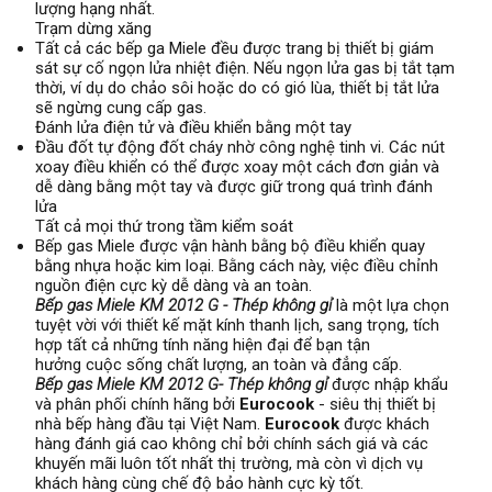
lượng hạng nhất.
Trạm dừng xăng
Tất cả các bếp ga Miele đều được trang bị thiết bị giám
sát sự cố ngọn lửa nhiệt điện. Nếu ngọn lửa gas bị tắt tạm
thời, ví dụ do chảo sôi hoặc do có gió lùa, thiết bị tắt lửa
sẽ ngừng cung cấp gas.
Đánh lửa điện tử và điều khiển bằng một tay
Đầu đốt tự động đốt cháy nhờ công nghệ tinh vi. Các nút
xoay điều khiển có thể được xoay một cách đơn giản và
dễ dàng bằng một tay và được giữ trong quá trình đánh
lửa
Tất cả mọi thứ trong tầm kiểm soát
Bếp gas Miele được vận hành bằng bộ điều khiển quay
bằng nhựa hoặc kim loại. Bằng cách này, việc điều chỉnh
nguồn điện cực kỳ dễ dàng và an toàn.
Bếp gas Miele KM 2012 G - Thép không gỉ
là một lựa chọn
tuyệt vời với thiết kế mặt kính thanh lịch, sang trọng, tích
hợp tất cả những tính năng hiện đại để bạn tận
hưởng cuộc sống chất lượng, an toàn và đẳng cấp.
Bếp gas Miele KM 2012 G- Thép không gỉ
được nhập khẩu
và phân phối chính hãng bởi
Eurocook
- siêu thị thiết bị
nhà bếp hàng đầu tại Việt Nam.
Eurocook
được khách
hàng đánh giá cao không chỉ bởi chính sách giá và các
khuyến mãi luôn tốt nhất thị trường, mà còn vì dịch vụ
khách hàng cùng chế độ bảo hành cực kỳ tốt.