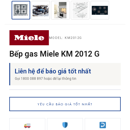
THƯƠNG HIỆU
MODEL: KM2012G
NỘI DUNG YÊU CẦU
Bếp gas Miele KM 2012 G
Liên hệ để báo giá tốt nhất
Gọi 1800 088 897 hoặc để lại thông tin
→ GỬI YÊU CẦU BÁO GIÁ
YÊU CẦU BÁO GIÁ TỐT NHẤT