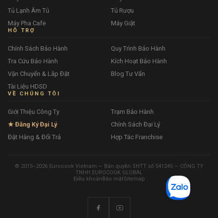
Tủ Lạnh Âm Tủ
Tủ Rượu
Máy Pha Cafe
Máy Giặt
HỖ TRỢ
Chính Sách Bảo Hành
Quy Trình Bảo Hành
Tra Cứu Bảo Hành
Kích Hoạt Bảo Hành
Vận Chuyển & Lắp Đặt
Blog Tư Vấn
Tài Liệu HDSD
VỀ CHÚNG TÔI
Giới Thiệu Công Ty
Trạm Bảo Hành
★ Đăng Ký Đại Lý
Chính Sách Đại Lý
Đặt Hàng & Đổi Trả
Hợp Tác Franchise
© 2015–2026 Eurocook Vietnam — Bản quyền SHTT số 541245 — CÔNG TY
TNHH EUROCOOK GLOBAL
Điều khoản
Bảo mật
Sitemap