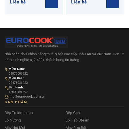
Liên hệ
Liên hệ
Nhà phân phối chính hãng thiết bị bếp cao cấp Châu Âu tại Việt Nam. Hơn 12
năm kinh nghiệm, 2.400+ khách hàng tin tưởng.
Miền Nam:
02873006222
Miền Bắc:
02473036222
Bảo hành:
1800 088 897
info@eurocook.com.vn
SẢN PHẨM
Bếp Từ Induction
Bếp Gas
Lò Nướng
Lò Hấp Steam
Máy Hút Mùi
Máy Rửa Bát