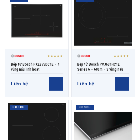
THƯƠNG HIỆU
NỘI DUNG YÊU CẦU
★★★★★
★★★★★
Bếp từ Bosch PXE875DC1E – 4
Bếp từ Bosch PVJ631HC1E
vùng nấu linh hoạt
Series 6 – 60cm – 3 vùng nấu
Liên hệ
Liên hệ
→ GỬI YÊU CẦU BÁO GIÁ
BOSCH
BOSCH