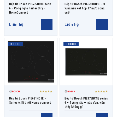
Bếp từ Bosch PID675HC1E serie
Bếp từ Bosch PUJ631BB5E – 3
6 – Công nghệ PerfectFry –
vùng nấu kết hợp 17 mức công
HomeConnect
suất
Liên hệ
Liên hệ
BOSCH
BOSCH
★★★★★
★★★★★
Bếp từ Bosch PIJ631HC1E –
Bếp từ Bosch PIE875HC1E series
Series 6, Kết nối Home connect
6 – 4 vùng nấu – màu đen, viền
thép không gỉ