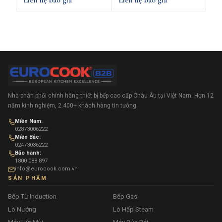
Nhà phân phối chính hãng thiết bị bếp cao cấp Châu Âu tại Việt Nam. Hơn 12
năm kinh nghiệm, 2.400+ khách hàng tin tưởng.
Miền Nam:
02873006222
Miền Bắc:
02473036222
Bảo hành:
1800 088 897
info@eurocook.com.vn
SẢN PHẨM
Bếp Từ Induction
Bếp Gas
Lò Nướng
Lò Hấp Steam