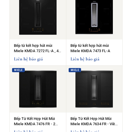
Bếp từ kết hợp hút mùi
Bếp từ kết hợp hút mùi
Miele KMDA 7272 FL-A , 4
Miele KMDA 7473 FL-A
vùng nấu
Liên hệ báo giá
Liên hệ báo giá
MIELE
MIELE
Bếp Từ Kết Hợp Hút Mùi
Bếp Từ Kết Hợp Hút Mùi
Miele KMDA 7476 FR - 2
Miele KMDA 7634 FR - Viền
vùng nấu PowerFlex XL
thép không gỉ
Liên hệ báo giá
Liên hệ báo giá