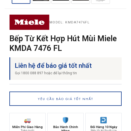
THƯƠNG HIỆU
MODEL: KMDA7476FL
Bếp Từ Kết Hợp Hút Mùi Miele
NỘI DUNG YÊU CẦU
KMDA 7476 FL
Liên hệ để báo giá tốt nhất
Gọi 1800 088 897 hoặc để lại thông tin
→ GỬI YÊU CẦU BÁO GIÁ
YÊU CẦU BÁO GIÁ TỐT NHẤT
Miễn Phí Giao Hàng
Bảo Hành Chính
Đổi Hàng 10 Ngày
Toàn quốc
Hãng
Nếu lỗi kỹ thuật của