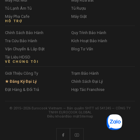
Máy Hút Mùi
Máy Rửa Bát
Tủ Lạnh Âm Tủ
Tủ Rượu
Máy Pha Cafe
Máy Giặt
HỖ TRỢ
Chính Sách Bảo Hành
Quy Trình Bảo Hành
Tra Cứu Bảo Hành
Kích Hoạt Bảo Hành
Vận Chuyển & Lắp Đặt
Blog Tư Vấn
Tài Liệu HDSD
VỀ CHÚNG TÔI
Giới Thiệu Công Ty
Trạm Bảo Hành
★ Đăng Ký Đại Lý
Chính Sách Đại Lý
Đặt Hàng & Đổi Trả
Hợp Tác Franchise
© 2015–2026 Eurocook Vietnam — Bản quyền SHTT số 541245 — CÔNG TY
TNHH EUROCOOK GLOBAL
Điều khoản
Bảo mật
Sitemap