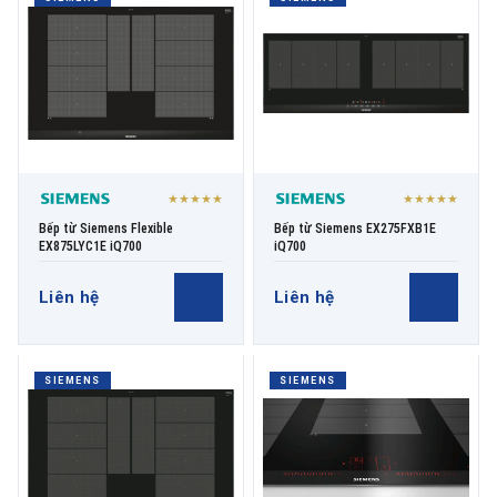
THƯƠNG HIỆU
NỘI DUNG YÊU CẦU
★★★★★
★★★★★
Bếp từ Siemens Flexible
Bếp từ Siemens EX275FXB1E
EX875LYC1E iQ700
iQ700
Liên hệ
Liên hệ
→ GỬI YÊU CẦU BÁO GIÁ
SIEMENS
SIEMENS