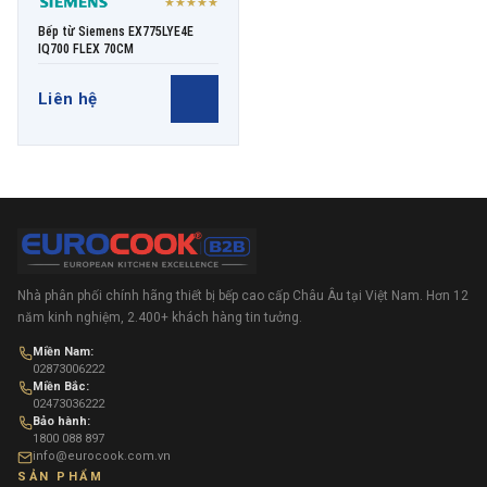
★★★★★
Bếp từ Siemens EX775LYE4E
IQ700 FLEX 70CM
Liên hệ
Nhà phân phối chính hãng thiết bị bếp cao cấp Châu Âu tại Việt Nam. Hơn 12
năm kinh nghiệm, 2.400+ khách hàng tin tưởng.
Miền Nam:
02873006222
Miền Bắc:
02473036222
Bảo hành:
1800 088 897
info@eurocook.com.vn
SẢN PHẨM