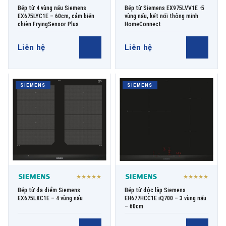
Bếp từ 4 vùng nấu Siemens
Bếp từ Siemens EX975LVV1E -5
EX675LYC1E – 60cm, cảm biến
vùng nấu, kết nối thông minh
chiên FryingSensor Plus
HomeConnect
Liên hệ
Liên hệ
SIEMENS
SIEMENS
★★★★★
★★★★★
Bếp từ đa điểm Siemens
Bếp từ độc lập Siemens
EX675LXC1E – 4 vùng nấu
EH677HCC1E iQ700 – 3 vùng nấu
– 60cm