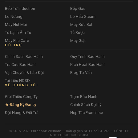
Bếp Từ Induction
Bếp Gas
Lò Nướng
Lò Hấp Steam
Máy Hút Mùi
Máy Rửa Bát
Tủ Lạnh Âm Tủ
Tủ Rượu
Máy Pha Cafe
Máy Giặt
HỖ TRỢ
Chính Sách Bảo Hành
Quy Trình Bảo Hành
Tra Cứu Bảo Hành
Kích Hoạt Bảo Hành
Vận Chuyển & Lắp Đặt
Blog Tư Vấn
Tài Liệu HDSD
VỀ CHÚNG TÔI
Giới Thiệu Công Ty
Trạm Bảo Hành
★ Đăng Ký Đại Lý
Chính Sách Đại Lý
Đặt Hàng & Đổi Trả
Hợp Tác Franchise
© 2015–2026 Eurocook Vietnam — Bản quyền SHTT số 541245 — CÔNG TY
TNHH EUROCOOK GLOBAL