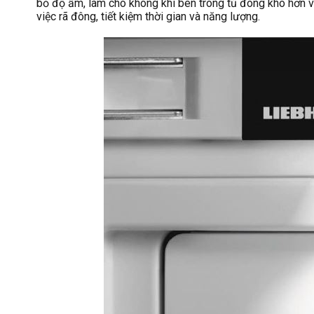
bỏ độ ẩm, làm cho không khí bên trong tủ đông khô hơn v
việc rã đông, tiết kiệm thời gian và năng lượng.