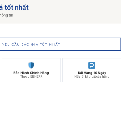
á tốt nhất
hông tin
YÊU CẦU BÁO GIÁ TỐT NHẤT
Bảo Hành Chính Hãng
Đổi Hàng 10 Ngày
Theo LIEBHERR
Nếu lỗi kỹ thuật của hãng