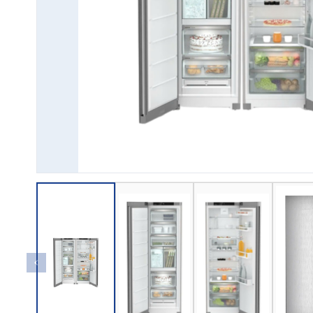
→ GỬI YÊU CẦU BÁO GIÁ