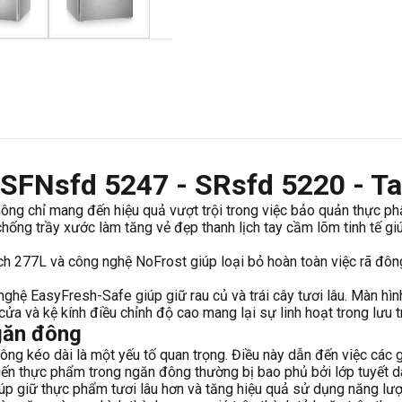
r SFNsfd 5247 - SRsfd 5220 - Ta
ông chỉ mang đến hiệu quả vượt trội trong việc bảo quản thực p
hống trầy xước làm tăng vẻ đẹp thanh lịch tay cầm lõm tinh tế g
h 277L và công nghệ NoFrost giúp loại bỏ hoàn toàn việc rã đô
ghệ EasyFresh-Safe giúp giữ rau củ và trái cây tươi lâu. Màn h
ửa và kệ kính điều chỉnh độ cao mang lại sự linh hoạt trong lưu t
găn đông
đông kéo dài là một yếu tố quan trọng. Điều này dẫn đến việc các
hiến thực phẩm trong ngăn đông thường bị bao phủ bởi lớp tuyết d
iúp giữ thực phẩm tươi lâu hơn và tăng hiệu quả sử dụng năng lượ