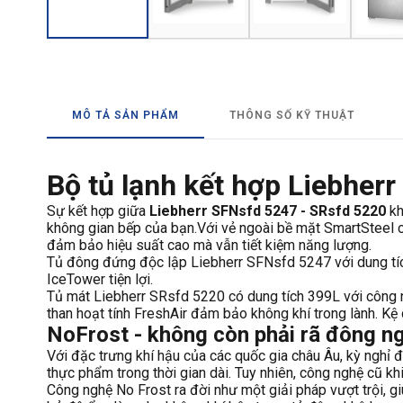
MÔ TẢ SẢN PHẨM
THÔNG SỐ KỸ THUẬT
Bộ tủ lạnh kết hợp Liebher
Sự kết hợp giữa
Liebherr SFNsfd 5247 - SRsfd 5220
kh
không gian bếp của bạn.Với vẻ ngoài bề mặt SmartSteel c
đảm bảo hiệu suất cao mà vẫn tiết kiệm năng lượng.
Tủ đông đứng độc lập Liebherr SFNsfd 5247 với dung tíc
IceTower tiện lợi.
Tủ mát Liebherr SRsfd 5220 có dung tích 399L với công n
than hoạt tính FreshAir đảm bảo không khí trong lành. Kệ c
NoFrost - không còn phải rã đông n
Với đặc trưng khí hậu của các quốc gia châu Âu, kỳ nghỉ 
thực phẩm trong thời gian dài. Tuy nhiên, công nghệ cũ k
Công nghệ No Frost ra đời như một giải pháp vượt trội, g