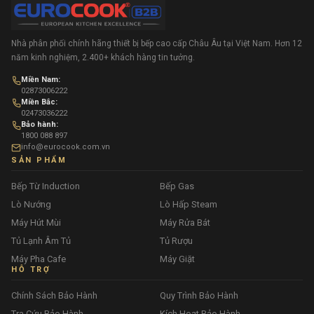
Nhà phân phối chính hãng thiết bị bếp cao cấp Châu Âu tại Việt Nam. Hơn 12
năm kinh nghiệm, 2.400+ khách hàng tin tưởng.
Miền Nam:
02873006222
Miền Bắc:
02473036222
Bảo hành:
1800 088 897
info@eurocook.com.vn
SẢN PHẨM
Bếp Từ Induction
Bếp Gas
Lò Nướng
Lò Hấp Steam
Máy Hút Mùi
Máy Rửa Bát
Tủ Lạnh Âm Tủ
Tủ Rượu
Máy Pha Cafe
Máy Giặt
HỖ TRỢ
Chính Sách Bảo Hành
Quy Trình Bảo Hành
Tra Cứu Bảo Hành
Kích Hoạt Bảo Hành