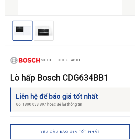
THƯƠNG HIỆU
NỘI DUNG YÊU CẦU
MODEL: CDG634BB1
Lò hấp Bosch CDG634BB1
→ GỬI YÊU CẦU BÁO GIÁ
Liên hệ để báo giá tốt nhất
Gọi 1800 088 897 hoặc để lại thông tin
YÊU CẦU BÁO GIÁ TỐT NHẤT