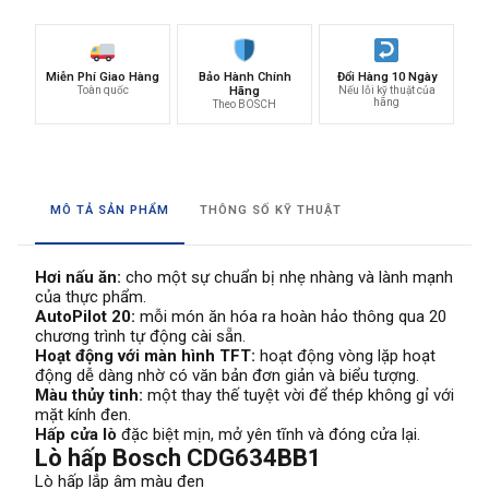
Miễn Phí Giao Hàng
Bảo Hành Chính
Đổi Hàng 10 Ngày
Toàn quốc
Hãng
Nếu lỗi kỹ thuật của
hãng
Theo BOSCH
MÔ TẢ SẢN PHẨM
THÔNG SỐ KỸ THUẬT
Hơi nấu ăn:
cho một sự chuẩn bị nhẹ nhàng và lành mạnh
của thực phẩm.
AutoPilot 20:
mỗi món ăn hóa ra hoàn hảo thông qua 20
chương trình tự động cài sẵn.
Hoạt động với màn hình TFT:
hoạt động vòng lặp hoạt
động dễ dàng nhờ có văn bản đơn giản và biểu tượng.
Màu thủy tinh:
một thay thế tuyệt vời để thép không gỉ với
mặt kính đen.
Hấp cửa lò
đặc biệt mịn, mở yên tĩnh và đóng cửa lại.
Lò hấp Bosch
CDG634BB1
Lò hấp lắp âm màu đen