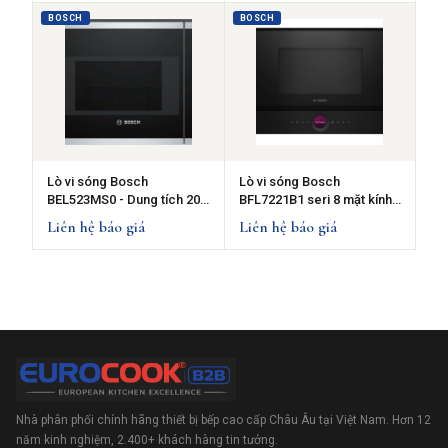
BOSCH
BOSCH
Lò vi sóng Bosch
Lò vi sóng Bosch
BEL523MS0 - Dung tích 20
BFL7221B1 seri 8 mặt kính
lít
đen
Liên hệ báo giá
Liên hệ báo giá
Nhà phân phối chính hãng thiết bị bếp cao cấp Châu Âu tại Việt Nam. Hơn 12
năm kinh nghiệm, 2.400+ khách hàng tin tưởng.