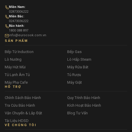
Miền Nam:
02873006222
Miền Bắc:
02473036222
Bảo hành:
1800 088 897
info@eurocook.com.vn
SẢN PHẨM
Bếp Từ Induction
Bếp Gas
Lò Nướng
Lò Hấp Steam
Máy Hút Mùi
Máy Rửa Bát
Tủ Lạnh Âm Tủ
Tủ Rượu
Máy Pha Cafe
Máy Giặt
HỖ TRỢ
Chính Sách Bảo Hành
Quy Trình Bảo Hành
Tra Cứu Bảo Hành
Kích Hoạt Bảo Hành
Vận Chuyển & Lắp Đặt
Blog Tư Vấn
Tài Liệu HDSD
VỀ CHÚNG TÔI