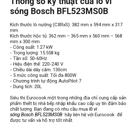
Thông số ký thuật của lò vi
sóng Bosch BFL523MS0B
Kích thước lò nướng (CXRxS): 382 mm x 594 mm x 317
mm
Kích thước hộc tủ: 362 mm – 365 mm x 560 mm – 568
mm x 300 mm
- Công suất: 1.27 kW
- Trọng lượng: 15.558 kg
- Tần số: 50-60Hz
- Hiệu điện thế: 220-240 V
- Chiều dài dây cắm: 130cm
- 5 mức công suất: Tối đa 800W
- Chương trình tự động AutoPilot 7
- Dung tích: 20L
Siêu thị Eurocook một trong những địa chỉ cung cấp sản
phẩm thiết bị nhà bếp nhập khẩu cao cấp uy tín đảm bảo
chất lượng. Bạn đang có nhu cầu mua
lò vi
sóng Bosch
BFL523MS0B
hãy liên hệ với Eurocook để
được tư vấn và hỗ trợ tốt nhất.