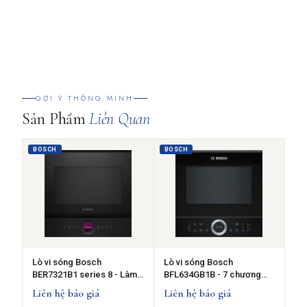
GỢI Ý THÔNG MINH
Sản Phẩm
Liên Quan
BOSCH
BOSCH
Lò vi sóng Bosch
Lò vi sóng Bosch
BER7321B1 series 8 - Làm
BFL634GB1B - 7 chương
sạch thủy phân
trình tự động
Liên hệ báo giá
Liên hệ báo giá