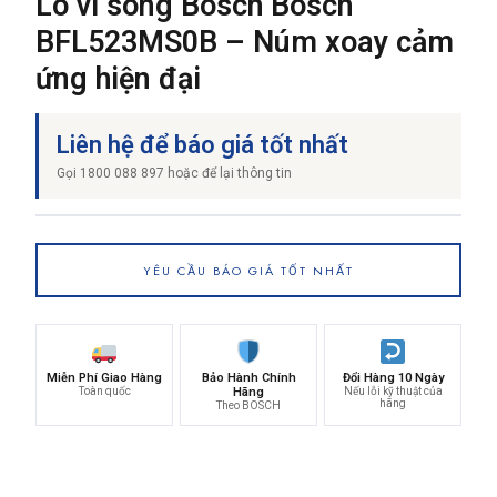
Lò vi sóng Bosch Bosch
BFL523MS0B – Núm xoay cảm
ứng hiện đại
THƯƠNG HIỆU
Liên hệ để báo giá tốt nhất
NỘI DUNG YÊU CẦU
Gọi 1800 088 897 hoặc để lại thông tin
YÊU CẦU BÁO GIÁ TỐT NHẤT
→ GỬI YÊU CẦU BÁO GIÁ
Miễn Phí Giao Hàng
Bảo Hành Chính
Đổi Hàng 10 Ngày
Toàn quốc
Hãng
Nếu lỗi kỹ thuật của
hãng
Theo BOSCH