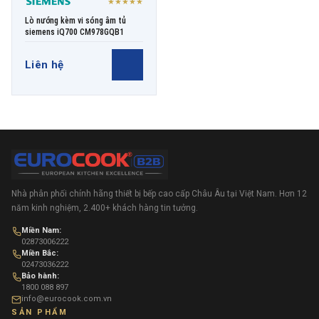
★★★★★
Lò nướng kèm vi sóng âm tủ
siemens iQ700 CM978GQB1
Liên hệ
Nhà phân phối chính hãng thiết bị bếp cao cấp Châu Âu tại Việt Nam. Hơn 12
năm kinh nghiệm, 2.400+ khách hàng tin tưởng.
Miền Nam:
02873006222
Miền Bắc:
02473036222
Bảo hành:
1800 088 897
info@eurocook.com.vn
SẢN PHẨM