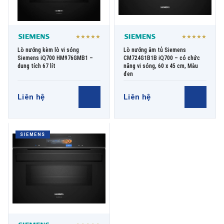
★★★★★
★★★★★
Lò nướng kèm lò vi sóng
Lò nướng âm tủ Siemens
Siemens iQ700 HM976GMB1 –
CM724G1B1B iQ700 – có chức
dung tích 67 lít
năng vi sóng, 60 x 45 cm, Màu
đen
Liên hệ
Liên hệ
SIEMENS