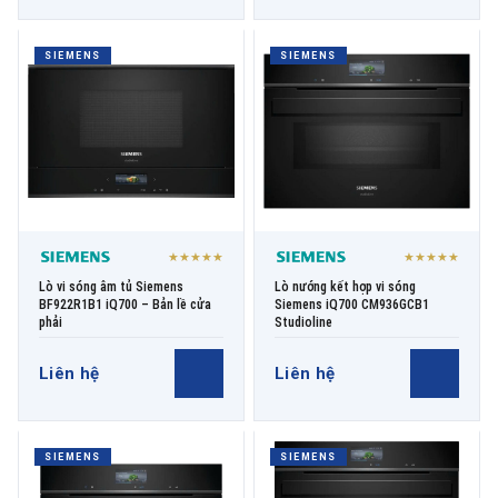
SIEMENS
SIEMENS
★★★★★
★★★★★
Lò vi sóng âm tủ Siemens
Lò nướng kết hợp vi sóng
BF922R1B1 iQ700 – Bản lề cửa
Siemens iQ700 CM936GCB1
phải
Studioline
Liên hệ
Liên hệ
SIEMENS
SIEMENS