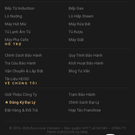
Bếp Từ Induction
Bếp Gas
Lò Nướng
Lò Hấp Steam
Máy Hút Mùi
Máy Rửa Bát
Tủ Lạnh Âm Tủ
Tủ Rượu
Máy Pha Cafe
Máy Giặt
HỖ TRỢ
Chính Sách Bảo Hành
Quy Trình Bảo Hành
Tra Cứu Bảo Hành
Kích Hoạt Bảo Hành
Vận Chuyển & Lắp Đặt
Blog Tư Vấn
Tài Liệu HDSD
VỀ CHÚNG TÔI
Giới Thiệu Công Ty
Trạm Bảo Hành
★ Đăng Ký Đại Lý
Chính Sách Đại Lý
Đặt Hàng & Đổi Trả
Hợp Tác Franchise
© 2015–2026 Eurocook Vietnam — Bản quyền SHTT số 541245 — CÔNG TY
TNHH EUROCOOK GLOBAL