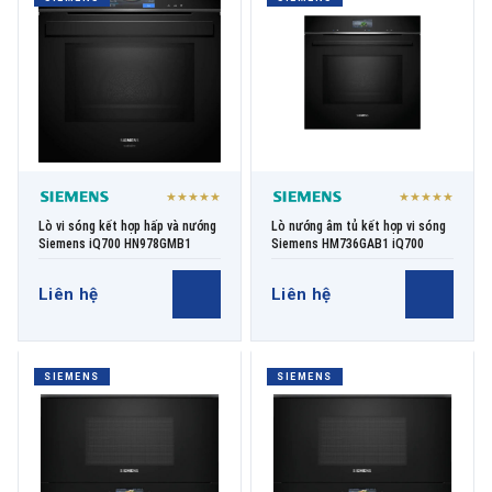
THƯƠNG HIỆU
NỘI DUNG YÊU CẦU
★★★★★
★★★★★
Lò vi sóng kết hợp hấp và nướng
Lò nướng âm tủ kết hợp vi sóng
Siemens iQ700 HN978GMB1
Siemens HM736GAB1 iQ700
Liên hệ
Liên hệ
→ GỬI YÊU CẦU BÁO GIÁ
SIEMENS
SIEMENS