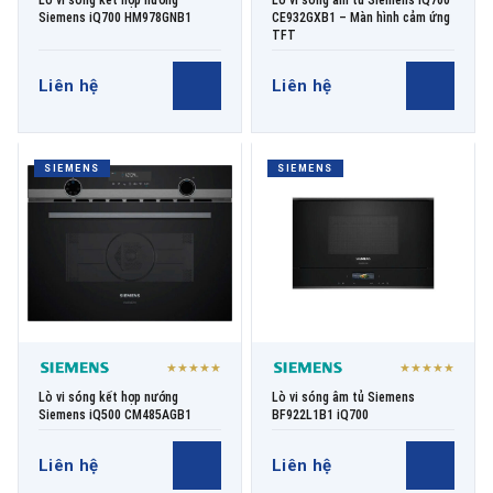
Lò vi sóng kết hợp nướng
Lò vi sóng âm tủ Siemens iQ700
Siemens iQ700 HM978GNB1
CE932GXB1 – Màn hình cảm ứng
TFT
Liên hệ
Liên hệ
SIEMENS
SIEMENS
★★★★★
★★★★★
Lò vi sóng kết hợp nướng
Lò vi sóng âm tủ Siemens
Siemens iQ500 CM485AGB1
BF922L1B1 iQ700
Liên hệ
Liên hệ