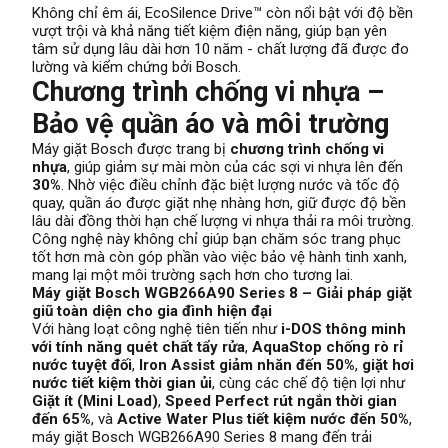
Không chỉ êm ái, EcoSilence Drive™ còn nổi bật với độ bền
vượt trội và khả năng tiết kiệm điện năng, giúp bạn yên
tâm sử dụng lâu dài hơn 10 năm - chất lượng đã được đo
lường và kiểm chứng bởi Bosch.
Chương trình chống vi nhựa –
Bảo vệ quần áo và môi trường
Máy giặt Bosch được trang bị
chương trình chống vi
nhựa
, giúp giảm sự mài mòn của các sợi vi nhựa lên đến
30%
. Nhờ việc điều chỉnh đặc biệt lượng nước và tốc độ
quay, quần áo được giặt nhẹ nhàng hơn, giữ được độ bền
lâu dài đồng thời hạn chế lượng vi nhựa thải ra môi trường.
Công nghệ này không chỉ giúp bạn chăm sóc trang phục
tốt hơn mà còn góp phần vào việc bảo vệ hành tinh xanh,
mang lại một môi trường sạch hơn cho tương lai.
Máy giặt Bosch WGB266A90 Series 8 – Giải pháp giặt
giũ toàn diện cho gia đình hiện đại
Với hàng loạt công nghệ tiên tiến như
i-DOS thông minh
với tính năng quét chất tẩy rửa
,
AquaStop chống rò rỉ
nước tuyệt đối
,
Iron Assist giảm nhăn đến 50%
,
giặt hơi
nước tiết kiệm thời gian ủi
, cùng các chế độ tiện lợi như
Giặt ít (Mini Load)
,
Speed Perfect rút ngắn thời gian
đến 65%
, và
Active Water Plus tiết kiệm nước đến 50%
,
máy giặt Bosch WGB266A90 Series 8 mang đến trải