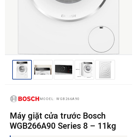
THƯƠNG HIỆU
NỘI DUNG YÊU CẦU
→ GỬI YÊU CẦU BÁO GIÁ
MODEL: WGB266A90
Máy giặt cửa trước Bosch
WGB266A90 Series 8 – 11kg