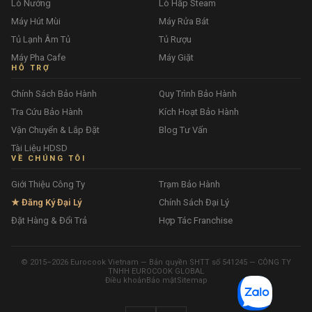
Lò Nướng
Lò Hấp Steam
Máy Hút Mùi
Máy Rửa Bát
Tủ Lạnh Âm Tủ
Tủ Rượu
Máy Pha Cafe
Máy Giặt
HỖ TRỢ
Chính Sách Bảo Hành
Quy Trình Bảo Hành
Tra Cứu Bảo Hành
Kích Hoạt Bảo Hành
Vận Chuyển & Lắp Đặt
Blog Tư Vấn
Tài Liệu HDSD
VỀ CHÚNG TÔI
Giới Thiệu Công Ty
Trạm Bảo Hành
★ Đăng Ký Đại Lý
Chính Sách Đại Lý
Đặt Hàng & Đổi Trả
Hợp Tác Franchise
© 2015–2026 Eurocook Vietnam — Bản quyền SHTT số 541245 — CÔNG TY
TNHH EUROCOOK GLOBAL
Điều khoản
Bảo mật
Sitemap