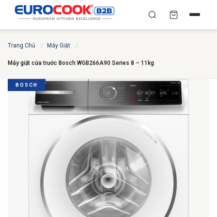
YÊU CẦU BÁO GIÁ TỐT
✕
×
TÌM
Trang Chủ
/
Máy Giặt
/
NHẤT
Máy giặt cửa trước Bosch WGB266A90 Series 8 – 11kg
Chuyên gia liên hệ trong vòng 30 phút — Hoàn toàn
miễn phí
BOSCH
HỌ VÀ TÊN
*
SỐ ĐIỆN THOẠI
*
EMAIL
THÀNH PHỐ