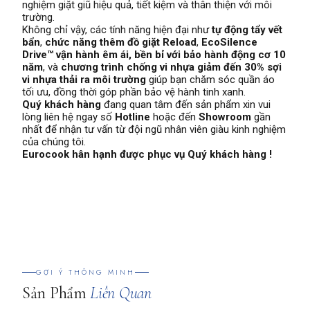
nghiệm giặt giũ hiệu quả, tiết kiệm và thân thiện với môi
trường.
Không chỉ vậy, các tính năng hiện đại như
tự động tẩy vết
bẩn
,
chức năng thêm đồ giặt Reload
,
EcoSilence
Drive™ vận hành êm ái, bền bỉ với bảo hành động cơ 10
năm
, và
chương trình chống vi nhựa giảm đến 30% sợi
vi nhựa thải ra môi trường
giúp bạn chăm sóc quần áo
tối ưu, đồng thời góp phần bảo vệ hành tinh xanh.
Quý khách hàng
đang quan tâm đến sản phẩm xin vui
lòng liên hệ ngay số
Hotline
hoặc đến
Showroom
gần
nhất để nhận tư vấn từ đội ngũ nhân viên giàu kinh nghiệm
của chúng tôi.
Eurocook hân hạnh được phục vụ Quý khách hàng !
GỢI Ý THÔNG MINH
Sản Phẩm
Liên Quan