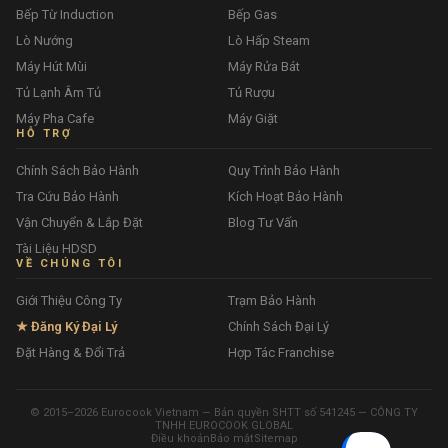
Bếp Từ Induction
Bếp Gas
Lò Nướng
Lò Hấp Steam
Máy Hút Mùi
Máy Rửa Bát
Tủ Lạnh Âm Tủ
Tủ Rượu
Máy Pha Cafe
Máy Giặt
HỖ TRỢ
Chính Sách Bảo Hành
Quy Trình Bảo Hành
Tra Cứu Bảo Hành
Kích Hoạt Bảo Hành
Vận Chuyển & Lắp Đặt
Blog Tư Vấn
Tài Liệu HDSD
VỀ CHÚNG TÔI
Giới Thiệu Công Ty
Trạm Bảo Hành
★ Đăng Ký Đại Lý
Chính Sách Đại Lý
Đặt Hàng & Đổi Trả
Hợp Tác Franchise
© 2015–2026 Eurocook Vietnam — Bản quyền SHTT số 541245 — CÔNG TY
TNHH EUROCOOK GLOBAL
Điều khoản
Bảo mật
Sitemap