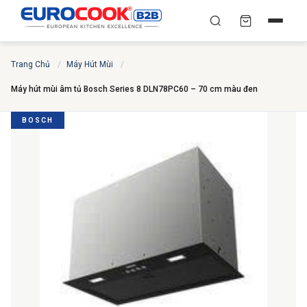
YÊU CẦU BÁO GIÁ TỐT
✕
×
TÌM
Trang Chủ
/
Máy Hút Mùi
/
NHẤT
Máy hút mùi âm tủ Bosch Series 8 DLN78PC60 – 70 cm màu đen
Chuyên gia liên hệ trong vòng 30 phút — Hoàn toàn
miễn phí
BOSCH
HỌ VÀ TÊN
*
SỐ ĐIỆN THOẠI
*
EMAIL
THÀNH PHỐ