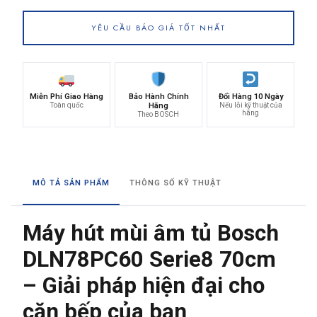
YÊU CẦU BÁO GIÁ TỐT NHẤT
Miễn Phí Giao Hàng
Bảo Hành Chính
Đổi Hàng 10 Ngày
Toàn quốc
Hãng
Nếu lỗi kỹ thuật của
hãng
Theo BOSCH
MÔ TẢ SẢN PHẨM
THÔNG SỐ KỸ THUẬT
Máy hút mùi âm tủ Bosch
DLN78PC60 Serie8 70cm
– Giải pháp hiện đại cho
căn bếp của bạn