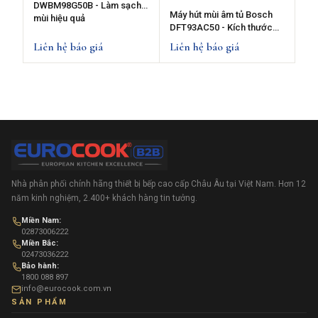
DWBM98G50B - Làm sạch
Máy hút mùi âm tủ Bosch
mùi hiệu quả
DFT93AC50 - Kích thước
90cm
Liên hệ báo giá
Liên hệ báo giá
Nhà phân phối chính hãng thiết bị bếp cao cấp Châu Âu tại Việt Nam. Hơn 12
năm kinh nghiệm, 2.400+ khách hàng tin tưởng.
Miền Nam:
02873006222
Miền Bắc:
02473036222
Bảo hành:
1800 088 897
info@eurocook.com.vn
SẢN PHẨM