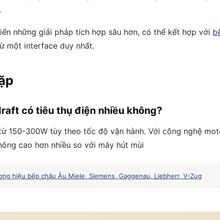
.
iển những giải pháp tích hợp sâu hơn, có thể kết hợp với
b
từ một interface duy nhất.
ặp
aft có tiêu thụ điện nhiều không?
 từ 150-300W tùy theo tốc độ vận hành. Với công nghệ motor
hông cao hơn nhiều so với máy hút mùi
ơng hiệu bếp châu Âu Miele, Siemens, Gaggenau, Liebherr, V-Zug