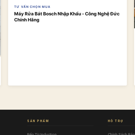
TƯ VẤN CHỌN MUA
Máy Rửa Bát Bosch Nhập Khẩu - Công Nghệ Đức
Chính Hãng
SẢN PHẨM
HỖ TRỢ
Bếp Từ Induction
Chính Sách Bả