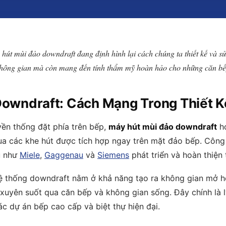
 hút mùi đảo downdraft đang định hình lại cách chúng ta thiết kế và s
m không gian mà còn mang đến tính thẩm mỹ hoàn hảo cho những căn bế
owndraft: Cách Mạng Trong Thiết K
yền thống đặt phía trên bếp,
máy hút mùi đảo downdraft
ho
qua các khe hút được tích hợp ngay trên mặt đảo bếp. Côn
u như
Miele
,
Gaggenau
và
Siemens
phát triển và hoàn thiện 
hệ thống downdraft nằm ở khả năng tạo ra không gian mở h
 xuyên suốt qua căn bếp và không gian sống. Đây chính là
 dự án bếp cao cấp và biệt thự hiện đại.