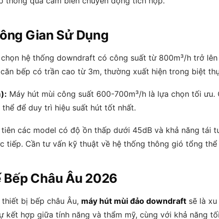
ếp thông qua cảm biến chuyển động tích hợp.
ông Gian Sử Dụng
chọn hệ thống downdraft có công suất từ 800m³/h trở lên 
căn bếp có trần cao từ 3m, thường xuất hiện trong biệt th
):
Máy hút mùi công suất 600-700m³/h là lựa chọn tối ưu
thể để duy trì hiệu suất hút tốt nhất.
tiên các model có độ ồn thấp dưới 45dB và khả năng tái t
c tiếp. Cần tư vấn kỹ thuật về hệ thống thông gió tổng thể
ế Bếp Châu Âu 2026
 thiết bị bếp châu Âu,
máy hút mùi đảo downdraft
sẽ là xu
ự kết hợp giữa tính năng và thẩm mỹ, cùng với khả năng t