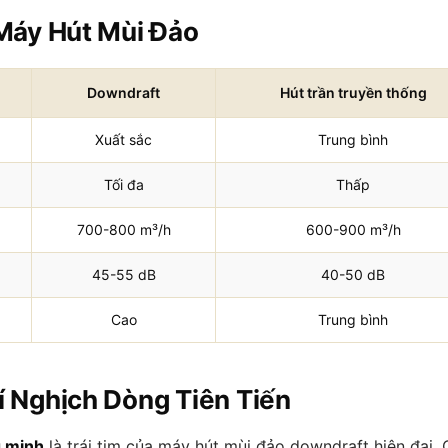
Máy Hút Mùi Đảo
Downdraft
Hút trần truyền thống
Xuất sắc
Trung bình
Tối đa
Thấp
700-800 m³/h
600-900 m³/h
45-55 dB
40-50 dB
Cao
Trung bình
 Nghịch Dòng Tiên Tiến
g minh
là trái tim của máy hút mùi đảo downdraft hiện đại.