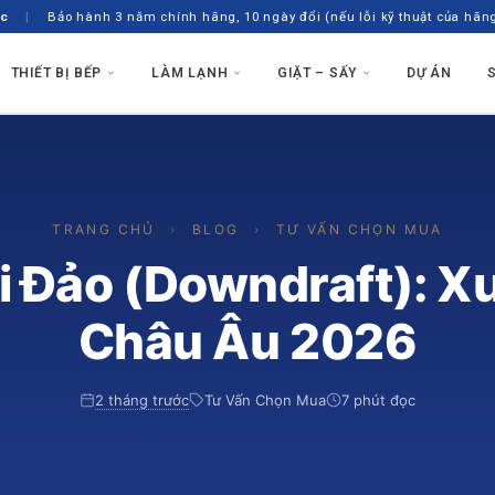
ốc
|
Bảo hành 3 năm chính hãng, 10 ngày đổi (nếu lỗi kỹ thuật của hãn
THIẾT BỊ BẾP
LÀM LẠNH
GIẶT – SẤY
DỰ ÁN
MÁY HÚT MÙI
Ý
TƯ VẤN CHỌ
MÁY RỬA BÁT
Smeg
Hút Mùi Âm Tủ
Theo ngân s
Máy Rửa Bát
Hút Mùi Áp Tường
Theo không 
Máy Rửa Bát 
TRANG CHỦ
›
BLOG
›
TƯ VẤN CHỌN MUA
Hút Mùi Đảo
→ Đặt lịch 
Máy Rửa Bát
i Đảo (Downdraft): X
Châu Âu 2026
2 tháng trước
Tư Vấn Chọn Mua
7 phút đọc