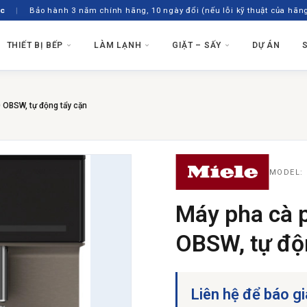
ốc
|
Bảo hành 3 năm chính hãng, 10 ngày đổi (nếu lỗi kỹ thuật của hãn
THIẾT BỊ BẾP
LÀM LẠNH
GIẶT – SẤY
DỰ ÁN
MÁY HÚT MÙI
Ý
TƯ VẤN CHỌ
MÁY RỬA BÁT
 OBSW, tự động tẩy cặn
Smeg
Hút Mùi Âm Tủ
Theo ngân s
Máy Rửa Bát
Hút Mùi Áp Tường
Theo không 
Máy Rửa Bát 
Hút Mùi Đảo
→ Đặt lịch 
Máy Rửa Bát
MODEL:
Máy pha cà 
OBSW, tự độ
Liên hệ để báo gi