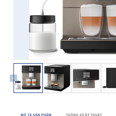
→ GỬI YÊU CẦU BÁO GIÁ
MÔ TẢ SẢN PHẨM
THÔNG SỐ KỸ THUẬT