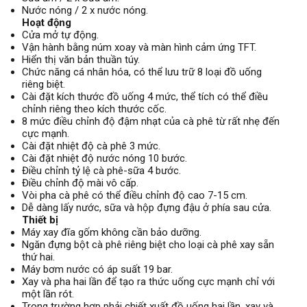
Nước nóng / 2 x nước nóng.
Hoạt động
Cửa mở tự động.
Vận hành bằng núm xoay và màn hình cảm ứng TFT.
Hiển thị văn bản thuần túy.
Chức năng cá nhân hóa, có thể lưu trữ 8 loại đồ uống
riêng biệt.
Cài đặt kích thước đồ uống 4 mức, thể tích có thể điều
chỉnh riêng theo kích thước cốc.
8 mức điều chỉnh độ đậm nhạt của cà phê từ rất nhẹ đến
cực mạnh.
Cài đặt nhiệt độ cà phê 3 mức.
Cài đặt nhiệt độ nước nóng 10 bước.
Điều chỉnh tỷ lệ cà phê-sữa 4 bước.
Điều chỉnh độ mài vô cấp.
Vòi pha cà phê có thể điều chỉnh độ cao 7-15 cm.
Dễ dàng lấy nước, sữa và hộp đựng đậu ở phía sau cửa.
Thiết bị
Máy xay đĩa gốm không cần bảo dưỡng.
Ngăn đựng bột cà phê riêng biệt cho loại cà phê xay sẵn
thứ hai.
Máy bơm nước có áp suất 19 bar.
Xay và pha hai lần để tạo ra thức uống cực mạnh chỉ với
một lần rót.
Trong trường hợp phải chiết xuất đồ uống hai lần, xay và