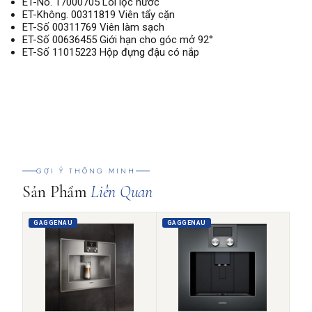
ET-No. 17000705 Lõi lọc nước
ET-Không. 00311819 Viên tẩy cặn
ET-Số 00311769 Viên làm sạch
ET-Số 00636455 Giới hạn cho góc mở 92°
ET-Số 11015223 Hộp đựng đậu có nắp
GỢI Ý THÔNG MINH
Sản Phẩm
Liên Quan
GAGGENAU
GAGGENAU