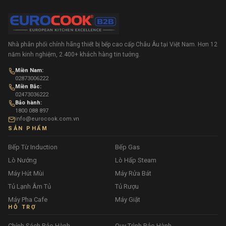
Nhà phân phối chính hãng thiết bị bếp cao cấp Châu Âu tại Việt Nam. Hơn 12
năm kinh nghiệm, 2.400+ khách hàng tin tưởng.
Miền Nam:
02873006222
Miền Bắc:
02473036222
Bảo hành:
1800 088 897
info@eurocook.com.vn
SẢN PHẨM
Bếp Từ Induction
Bếp Gas
Lò Nướng
Lò Hấp Steam
Máy Hút Mùi
Máy Rửa Bát
Tủ Lạnh Âm Tủ
Tủ Rượu
Máy Pha Cafe
Máy Giặt
HỖ TRỢ
Chính Sách Bảo Hành
Quy Trình Bảo Hành