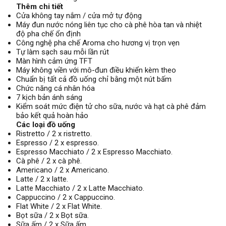
Thêm chi tiết
Cửa không tay nắm / cửa mở tự động
Máy đun nước nóng liên tục cho cà phê hòa tan và nhiệt
độ pha chế ổn định
Công nghệ pha chế Aroma cho hương vị trọn vẹn
Tự làm sạch sau mỗi lần rút
Màn hình cảm ứng TFT
Máy không viền với mô-đun điều khiển kèm theo
Chuẩn bị tất cả đồ uống chỉ bằng một nút bấm
Chức năng cá nhân hóa
7 kịch bản ánh sáng
Kiểm soát mức điện tử cho sữa, nước và hạt cà phê đảm
bảo kết quả hoàn hảo
Các loại đồ uống
Ristretto / 2 x ristretto.
Espresso / 2 x espresso.
Espresso Macchiato / 2 x Espresso Macchiato.
Cà phê / 2 x cà phê.
Americano / 2 x Americano.
Latte / 2 x latte.
Latte Macchiato / 2 x Latte Macchiato.
Cappuccino / 2 x Cappuccino.
Flat White / 2 x Flat White.
Bọt sữa / 2 x Bọt sữa.
Sữa ấm / 2 x Sữa ấm.