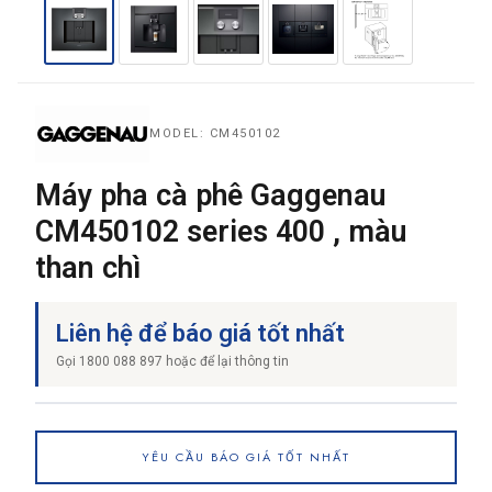
THƯƠNG HIỆU
MODEL: CM450102
NỘI DUNG YÊU CẦU
Máy pha cà phê Gaggenau
CM450102 series 400 , màu
than chì
→ GỬI YÊU CẦU BÁO GIÁ
Liên hệ để báo giá tốt nhất
Gọi 1800 088 897 hoặc để lại thông tin
YÊU CẦU BÁO GIÁ TỐT NHẤT