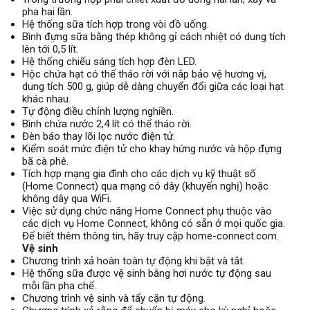
pha hai lần.
Hệ thống sữa tích hợp trong vòi đồ uống.
Bình đựng sữa bằng thép không gỉ cách nhiệt có dung tích
lên tới 0,5 lít.
Hệ thống chiếu sáng tích hợp đèn LED.
Hộc chứa hạt có thể tháo rời với nắp bảo vệ hương vị,
dung tích 500 g, giúp dễ dàng chuyển đổi giữa các loại hạt
khác nhau.
Tự động điều chỉnh lượng nghiền.
Bình chứa nước 2,4 lít có thể tháo rời.
Đèn báo thay lõi lọc nước điện tử.
Kiểm soát mức điện tử cho khay hứng nước và hộp đựng
bã cà phê.
Tích hợp mạng gia đình cho các dịch vụ kỹ thuật số
(Home Connect) qua mạng có dây (khuyến nghị) hoặc
không dây qua WiFi.
Việc sử dụng chức năng Home Connect phụ thuộc vào
các dịch vụ Home Connect, không có sẵn ở mọi quốc gia.
Để biết thêm thông tin, hãy truy cập home-connect.com.
Vệ sinh
Chương trình xả hoàn toàn tự động khi bật và tắt.
Hệ thống sữa được vệ sinh bằng hơi nước tự động sau
mỗi lần pha chế.
Chương trình vệ sinh và tẩy cặn tự động.