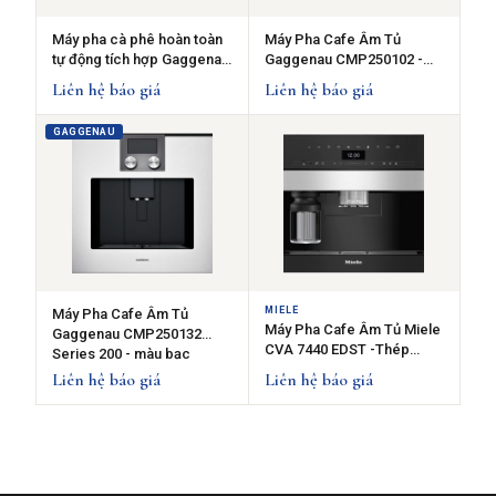
Máy pha cà phê hoàn toàn
Máy Pha Cafe Âm Tủ
tự động tích hợp Gaggenau
Gaggenau CMP250102 -
CM450112 series 400
Công nghệ ủ hương, Tự làm
Liên hệ báo giá
Liên hệ báo giá
sạch
GAGGENAU
MIELE
Máy Pha Cafe Âm Tủ
Máy Pha Cafe Âm Tủ Miele
Gaggenau CMP250132
CVA 7440 EDST -Thép
Series 200 - màu bạc
không gỉ
Liên hệ báo giá
Liên hệ báo giá