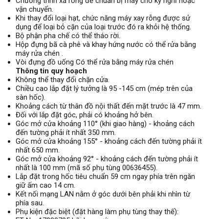
Chương trình xả rỗng để chuẩn bị máy cho kỳ nghỉ hoặc
vận chuyển.
Khi thay đổi loại hạt, chức năng máy xay rỗng được sử
dụng để loại bỏ cặn của loại trước đó ra khỏi hệ thống.
Bộ phận pha chế có thể tháo rời.
Hộp đựng bã cà phê và khay hứng nước có thể rửa bằng
máy rửa chén .
Vòi đựng đồ uống Có thể rửa bằng máy rửa chén
Thông tin quy hoạch
Không thể thay đổi chặn cửa.
Chiều cao lắp đặt lý tưởng là 95 -145 cm (mép trên của
sàn hốc).
Khoảng cách từ thân đồ nội thất đến mặt trước là 47 mm.
Đối với lắp đặt góc, phải có khoảng hở bên.
Góc mở cửa khoảng 110° (khi giao hàng) - khoảng cách
đến tường phải ít nhất 350 mm.
Góc mở cửa khoảng 155° - khoảng cách đến tường phải ít
nhất 650 mm.
Góc mở cửa khoảng 92° - khoảng cách đến tường phải ít
nhất là 100 mm (mã số phụ tùng 00636455).
Lắp đặt trong hốc tiêu chuẩn 59 cm ngay phía trên ngăn
giữ ấm cao 14 cm.
Kết nối mạng LAN nằm ở góc dưới bên phải khi nhìn từ
phía sau.
Phụ kiện đặc biệt (đặt hàng làm phụ tùng thay thế):