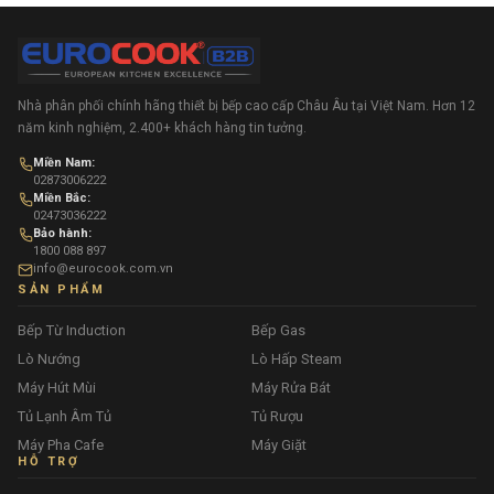
Nhà phân phối chính hãng thiết bị bếp cao cấp Châu Âu tại Việt Nam. Hơn 12
năm kinh nghiệm, 2.400+ khách hàng tin tưởng.
Miền Nam:
02873006222
Miền Bắc:
02473036222
Bảo hành:
1800 088 897
info@eurocook.com.vn
SẢN PHẨM
Bếp Từ Induction
Bếp Gas
Lò Nướng
Lò Hấp Steam
Máy Hút Mùi
Máy Rửa Bát
Tủ Lạnh Âm Tủ
Tủ Rượu
Máy Pha Cafe
Máy Giặt
HỖ TRỢ