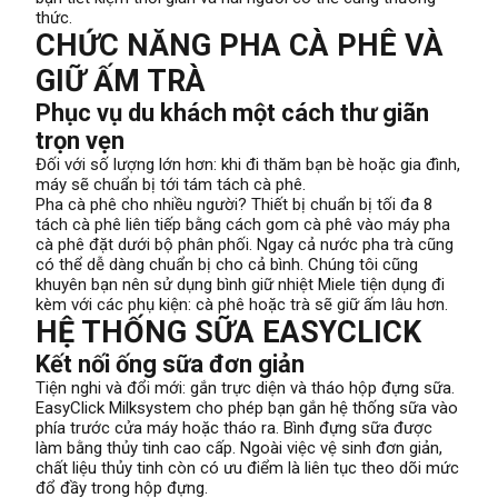
thức.
CHỨC NĂNG PHA CÀ PHÊ VÀ
GIỮ ẤM TRÀ
Phục vụ du khách một cách thư giãn
trọn vẹn
Đối với số lượng lớn hơn: khi đi thăm bạn bè hoặc gia đình,
máy sẽ chuẩn bị tới tám tách cà phê.
Pha cà phê cho nhiều người? Thiết bị chuẩn bị tối đa 8
tách cà phê liên tiếp bằng cách gom cà phê vào máy pha
cà phê đặt dưới bộ phân phối. Ngay cả nước pha trà cũng
có thể dễ dàng chuẩn bị cho cả bình. Chúng tôi cũng
khuyên bạn nên sử dụng bình giữ nhiệt Miele tiện dụng đi
kèm với các phụ kiện: cà phê hoặc trà sẽ giữ ấm lâu hơn.
HỆ THỐNG SỮA EASYCLICK
Kết nối ống sữa đơn giản
Tiện nghi và đổi mới: gắn trực diện và tháo hộp đựng sữa.
EasyClick Milksystem cho phép bạn gắn hệ thống sữa vào
phía trước cửa máy hoặc tháo ra. Bình đựng sữa được
làm bằng thủy tinh cao cấp. Ngoài việc vệ sinh đơn giản,
chất liệu thủy tinh còn có ưu điểm là liên tục theo dõi mức
đổ đầy trong hộp đựng.