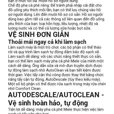
bạn ở mức tối đa. mười hồ sơ người dùng.
Chế độ pha cà phê riêng: Để tránh phải nhập cài đặt cho
đồ uống yêu thích mỗi lần, bạn có thể lưu chúng vào hồ
sơ người dùng. Lên đến mười hồ sơ có sẵn. Hồ sơ người
dùng bao gồm tất cả các thông số liên quan đến đồ uống
yêu thích của bạn: loại hỗn hợp, liều lượng, nhiệt độ và
lượng nước và có thể cả lượng sữa hoặc bọt sữa.
VỆ SINH ĐƠN GIẢN
Thoải mái ngay cả khi làm sạch
Làm sạch máy là một trò chơi: các bộ phận có thể tháo
rời và quy trình làm sạch tự động đảm bảo độ sạch sẽ.
Làm sạch dễ dàng: với các chức năng thiết thực có sẵn,
bạn có thể làm sạch máy pha cà phê Miele của mình một
cách dễ dàng. Ống dẫn sữa và mô-đun truyền dịch được
tự động làm sạch nhờ AutoClean và bạn tiết kiệm được
thời gian. Việc tẩy cặn thủ công được thay thế bằng chức
năng tẩy cặn tự động, AutoDescale (tùy theo kiểu máy).
Một số bộ phận có thể được rửa sạch trong máy rửa chén
nhờ Comfort Clean.
AUTODESCALE/AUTOCLEAN -
Vệ sinh hoàn hảo, tự động
Tiện lợi dễ dàng: máy pha cà phê Miele thực hiện việc làm