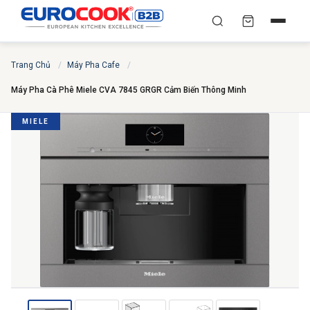
YÊU CẦU BÁO GIÁ TỐT
✕
×
TÌM
Trang Chủ
/
Máy Pha Cafe
/
NHẤT
Máy Pha Cà Phê Miele CVA 7845 GRGR Cảm Biến Thông Minh
Chuyên gia liên hệ trong vòng 30 phút — Hoàn toàn
miễn phí
MIELE
HỌ VÀ TÊN
*
SỐ ĐIỆN THOẠI
*
EMAIL
THÀNH PHỐ