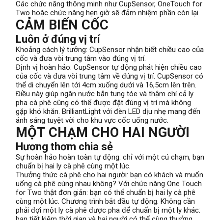
Các chức năng thông minh như CupSensor, OneTouch for
Two hoặc chức năng hẹn giờ sẽ đảm nhiệm phần còn lại.
CẢM BIẾN CỐC
Luôn ở đúng vị trí
Khoảng cách lý tưởng: CupSensor nhận biết chiều cao của
cốc và đưa vòi trung tâm vào đúng vị trí.
Định vị hoàn hảo: CupSensor tự động phát hiện chiều cao
của cốc và đưa vòi trung tâm về đúng vị trí. CupSensor có
thể di chuyển lên tới 4cm xuống dưới và 16,5cm lên trên.
Điều này giúp ngăn nước bắn tung tóe và thậm chí cả ly
pha cà phê cũng có thể được đặt đúng vị trí mà không
gặp khó khăn. BrilliantLight với đèn LED dịu nhẹ mang đến
ánh sáng tuyệt vời cho khu vực cốc uống nước.
MỘT CHẠM CHO HAI NGƯỜI
Hương thơm chia sẻ
Sự hoàn hảo hoàn toàn tự động: chỉ với một cú chạm, bạn
chuẩn bị hai ly cà phê cùng một lúc.
Thưởng thức cà phê cho hai người: bạn có khách và muốn
uống cà phê cùng nhau không? Với chức năng One Touch
for Two thật đơn giản: bạn có thể chuẩn bị hai ly cà phê
cùng một lúc. Chương trình bắt đầu tự động. Không cần
phải đợi một ly cà phê được pha để chuẩn bị một ly khác:
bạn tiết kiệm thời gian và hai người có thể cùng thưởng