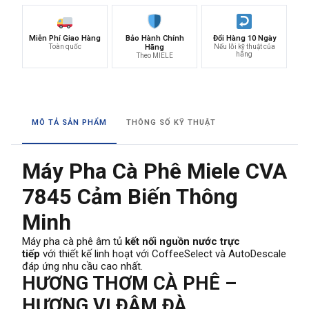
Miễn Phí Giao Hàng
Bảo Hành Chính
Đổi Hàng 10 Ngày
Toàn quốc
Hãng
Nếu lỗi kỹ thuật của
hãng
Theo MIELE
MÔ TẢ SẢN PHẨM
THÔNG SỐ KỸ THUẬT
Máy Pha Cà Phê Miele CVA
7845 Cảm Biến Thông
Minh
Máy pha cà phê âm tủ
kết nối nguồn nước trực
tiếp
với thiết kế linh hoạt với CoffeeSelect và AutoDescale
đáp ứng nhu cầu cao nhất.
HƯƠNG THƠM CÀ PHÊ –
HƯƠNG VỊ ĐẬM ĐÀ