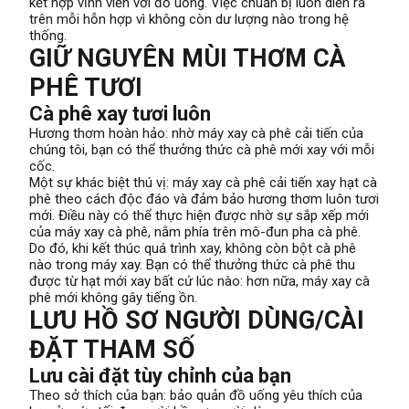
kết hợp vĩnh viễn với đồ uống. Việc chuẩn bị luôn diễn ra
trên mỗi hỗn hợp vì không còn dư lượng nào trong hệ
thống.
GIỮ NGUYÊN MÙI THƠM CÀ
PHÊ TƯƠI
Cà phê xay tươi luôn
Hương thơm hoàn hảo: nhờ máy xay cà phê cải tiến của
chúng tôi, bạn có thể thưởng thức cà phê mới xay với mỗi
cốc.
Một sự khác biệt thú vị: máy xay cà phê cải tiến xay hạt cà
phê theo cách độc đáo và đảm bảo hương thơm luôn tươi
mới. Điều này có thể thực hiện được nhờ sự sắp xếp mới
của máy xay cà phê, nằm phía trên mô-đun pha cà phê.
Do đó, khi kết thúc quá trình xay, không còn bột cà phê
nào trong máy xay. Bạn có thể thưởng thức cà phê thu
được từ hạt mới xay bất cứ lúc nào: hơn nữa, máy xay cà
phê mới không gây tiếng ồn.
LƯU HỒ SƠ NGƯỜI DÙNG/CÀI
ĐẶT THAM SỐ
Lưu cài đặt tùy chỉnh của bạn
Theo sở thích của bạn: bảo quản đồ uống yêu thích của