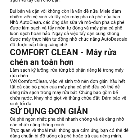
sạch và tẩy cặn cho bạn.
Bụi bẩn và cặn vôi không còn là vấn đề nữa: Miele đảm
nhiệm việc vệ sinh và tẩy cặn máy pha cà phê của bạn.
Nhờ AutoClean, các ống dẫn sữa và mô-đun pha cà phê
được làm sạch và tẩy nhờn tự động và máy pha cà phê
luôn sạch hoàn hảo. Ngay cả việc tẩy cặn cũng không
được máy thực hiện tự động nhờ chức năng AutoDescale
đã được cấp bằng sáng chế.
COMFORT CLEAN - Máy rửa
chén an toàn hơn
Làm sạch kỹ lưỡng: rửa từng bộ phận riêng lẻ trong máy
rửa chén.
Với ComfortClean, việc vệ sinh trở nên đơn giản: hầu hết
tất cả các bộ phận của máy pha cà phê đều có thể dễ
dàng rửa sạch trong máy rửa bát. Chúng bao gồm bể
chứa nước, khay nhỏ giọt và thùng chứa đất. Đảm bảo vệ
sinh tối đa.
SỬ DỤNG ĐƠN GIẢN
Cà phê ngon nhất: pha chế nhanh chóng và dễ dàng nhờ
các chức năng thông minh.
Trực quan và thoải mái: thông qua cảm ứng, bạn có thể dễ
dàng chuẩn bị đồ uống cà phê hoặc trà của riêng mình.