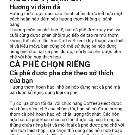
Hương vị đậm đà
Hương thơm độc đáo: các thành phần được kết hợp một
cách hoàn hảo đảm bảo hương thơm không gì sánh
bằng.
Thưởng thức cà phê tinh tế, hạt cà phê được xay mới và
cuối cùng được phân phối trực tiếp để tạo ra mùi thơm
không thể nhầm lẫn. Với CoffeeSelect (tùy thuộc vào thiết
bị và kiểu máy), bạn cũng có thể sử dụng ba hộp đựng
riêng biệt cho hạt cà phê: do đó, mỗi ly cà phê được pha
chế với hỗn hợp thích hợp.
CÀ PHÊ CHỌN RIÊNG
Cà phê được pha chế theo sở thích
của bạn
Hương thơm hoàn hảo: nhờ ba hộp đựng hạt cà phê mà
bạn luôn sử dụng đúng loại cà phê.
Tự do lựa chọn tối đa: với chức năng CoffeeSelect được
cấp bằng sáng chế của chúng tôi, bạn sẽ có được hương
thơm cà phê hoàn hảo với chất lượng tốt nhất. Các hỗn
hợp hạt cà phê khác nhau có thể được sắp xếp trong ba
thùng chứa riêng biệt và mỗi loại cà phê được pha chế với
hỗn hợp thích hợp. Lựa chọn thủ công các hỗn hợp hoặc