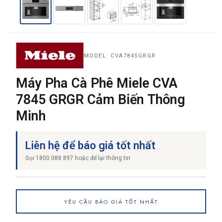
THƯƠNG HIỆU
MODEL: CVA7845GRGR
NỘI DUNG YÊU CẦU
Máy Pha Cà Phê Miele CVA
7845 GRGR Cảm Biến Thông
Minh
→ GỬI YÊU CẦU BÁO GIÁ
Liên hệ để báo giá tốt nhất
Gọi 1800 088 897 hoặc để lại thông tin
YÊU CẦU BÁO GIÁ TỐT NHẤT