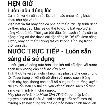
HẸN GIỜ
Luôn luôn đúng lúc
Cá nhân và khi cần thiết: lập trình các chức năng khác
nhau như bật và tắt.
Việc bật và tắt máy pha cà phê có thể được lập trình riêng
và theo nhu cầu. Máy sẽ có thể tự động bật vào giờ ăn
sáng và buổi tối. Thời gian bắt đầu làm sạch và tẩy cặn tự
động cũng có thể được cài đặt riêng lẻ. Để tiết kiệm năng
lượng, máy có thể tự động tắt khi không sử dụng trong
thời gian dài.
NƯỚC TRỰC TIẾP - Luôn sẵn
sàng để sử dụng
Ít thời gian và công sức hơn: nhờ kết nối cố định với nước
sạch nên không cần phải đổ đầy bình.
Tính thực tế và tiện nghi: nhiều máy pha cà phê của chúng
tôi được trang bị kết nối cố định với nước sạch. Bằng
cách này, bạn không cần phải bổ sung nước thường xuyên.
Nếu muốn, bạn có thể chuyển kết nối nước sạch cố định
sang vận hành bình chứa nước.
Máy pha cafe âm tủ Miele CVA 7845
được nhập khẩu
nguyên chiếc từ Châu Âu với chính giá tốt nhất trên thị
trường hiện nay cùng với chế độ bảo hành chính hãng lên