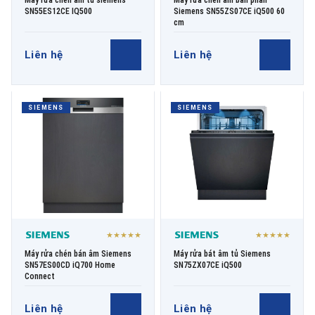
Máy rửa chén âm tủ siemens
Máy rửa chén âm bán phần
SN55ES12CE IQ500
Siemens SN55ZS07CE iQ500 60
cm
Liên hệ
Liên hệ
SIEMENS
SIEMENS
★★★★★
★★★★★
Máy rửa chén bán âm Siemens
Máy rửa bát âm tủ Siemens
SN57ES00CD iQ700 Home
SN75ZX07CE iQ500
Connect
Liên hệ
Liên hệ