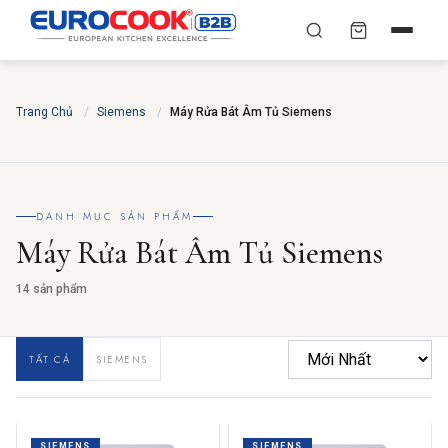
YÊU CẦU BÁO GIÁ TỐT
✕
×
TÌM
Trang Chủ
NHẤT
/
Siemens
/
Máy Rửa Bát Âm Tủ Siemens
Chuyên gia liên hệ trong vòng 30 phút — Hoàn toàn
miễn phí
HỌ VÀ TÊN
*
DANH MỤC SẢN PHẨM
Máy Rửa Bát Âm Tủ Siemens
SỐ ĐIỆN THOẠI
*
14 sản phẩm
TẤT CẢ
SIEMENS
EMAIL
THÀNH PHỐ
SIEMENS
SIEMENS