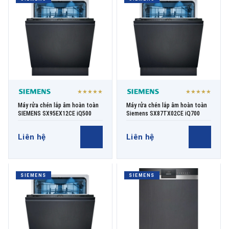
THƯƠNG HIỆU
NỘI DUNG YÊU CẦU
★★★★★
★★★★★
Máy rửa chén lắp âm hoàn toàn
Máy rửa chén lắp âm hoàn toàn
SIEMENS SX95EX12CE iQ500
Siemens SX87TX02CE iQ700
Liên hệ
Liên hệ
→ GỬI YÊU CẦU BÁO GIÁ
SIEMENS
SIEMENS