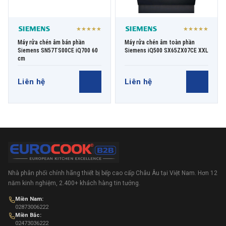
★★★★★
★★★★★
Máy rửa chén âm bán phần
Máy rửa chén âm toàn phần
Siemens SN57TS00CE iQ700 60
Siemens iQ500 SX65ZX07CE XXL
cm
Liên hệ
Liên hệ
Nhà phân phối chính hãng thiết bị bếp cao cấp Châu Âu tại Việt Nam. Hơn 12
năm kinh nghiệm, 2.400+ khách hàng tin tưởng.
Miền Nam:
02873006222
Miền Bắc:
02473036222