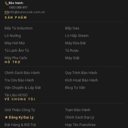
Bảo hành:
1800 088 897
info@eurocook.com.vn
SẢN PHẨM
Bếp Từ Induction
Bếp Gas
Lò Nướng
Lò Hấp Steam
Máy Hút Mùi
Máy Rửa Bát
Tủ Lạnh Âm Tủ
Tủ Rượu
Máy Pha Cafe
Máy Giặt
HỖ TRỢ
Chính Sách Bảo Hành
Quy Trình Bảo Hành
Tra Cứu Bảo Hành
Kích Hoạt Bảo Hành
Vận Chuyển & Lắp Đặt
Blog Tư Vấn
Tài Liệu HDSD
VỀ CHÚNG TÔI
Giới Thiệu Công Ty
Trạm Bảo Hành
★ Đăng Ký Đại Lý
Chính Sách Đại Lý
Đặt Hàng & Đổi Trả
Hợp Tác Franchise