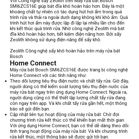
Với Công nghệ sấy Zeolith trên Máy rửa bát Bosch
SMI6ZCS16E giúp bát đĩa khô hoàn hảo hơn. Đây là một
khoáng chất tự nhiên có tác dụng hút hơi ẩm trong quá
trình rửa và thải ra ngoài dưới dạng không khí khô ấm. Quá
trình hút hơi ẩm này được lặp đi lặp lại nhiều lần cho đến
khi kết thúc quá trình rửa. Nhờ công nghệ Zeolith mà bát
đĩa khô hoàn hảo hơn, tiết kiệm điện năng hơn. Bởi sấy
Zeolith không sử dụng điện năng để sấy khô.
Zeolith Công nghệ sấy khô hoàn hảo trên máy rửa bát
Bosch
Home Connect
Máy rửa bát Bosch SMI6ZCS16E được trang bị công nghệ
Home Connect với các tính năng như:
Theo dõi lượng tiêu thụ điện nước và chất tẩy rửa: Giờ đây,
người dùng có thể kiểm soát lượng tiêu thụ điện nước của
máy rửa bát ngay trên ứng dụng Home Connect. Ngoài ra,
người dùng cũng có thể thiết lập lượng chất tẩy rửa đang
còn ngay trên app. Và khi chất tẩy rửa gần hết, một thông
báo sẽ gửi đến bạn.
Cập nhật liên tục hoạt động của máy rửa bát: Chờ đợi
chương trình rửa kết thúc có thể khiến bạn mất thời gian.
Với ứng dụng Home Connect, bạn có thể dễ dàng theo dõi
tình trạng hoạt động của máy rửa bát. Và khi chương trình
rửa kết thúc, một thông báo sẽ được gửi tới bạn.