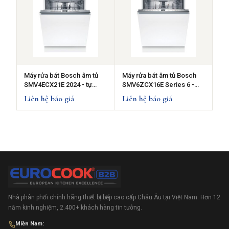
Máy rửa bát Bosch âm tủ
Máy rửa bát âm tủ Bosch
SMV4ECX21E 2024 - tự
SMV6ZCX16E Series 6 -
động mở cửa, rửa nửa tải
Sấy Zeolith
Liên hệ báo giá
Liên hệ báo giá
Nhà phân phối chính hãng thiết bị bếp cao cấp Châu Âu tại Việt Nam. Hơn 12
năm kinh nghiệm, 2.400+ khách hàng tin tưởng.
Miền Nam: