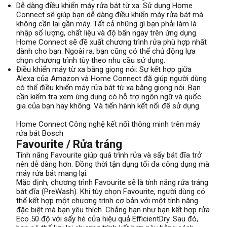
Dễ dàng điều khiển máy rửa bát từ xa: Sử dụng Home
Connect sẽ giúp bạn dễ dàng điều khiển máy rửa bát mà
không cần lại gần máy. Tất cả những gì bạn phải làm là
nhập số lượng, chất liệu và độ bẩn ngay trên ứng dụng.
Home Connect sẽ đề xuất chương trình rửa phù hợp nhất
dành cho bạn. Ngoài ra, bạn cũng có thể chủ động lựa
chọn chương trình tùy theo nhu cầu sử dụng.
Điều khiển máy từ xa bằng giọng nói: Sự kết hợp giữa
Alexa của Amazon và Home Connect đã giúp người dùng
có thể điều khiển máy rửa bát từ xa bằng giọng nói. Bạn
cần kiểm tra xem ứng dụng có hỗ trợ ngôn ngữ và quốc
gia của bạn hay không. Và tiến hành kết nối để sử dụng.
Home Connect Công nghệ kết nối thông minh trên máy
rửa bát Bosch
Favourite / Rửa tráng
Tính năng Favourite giúp quá trình rửa và sấy bát đĩa trở
nên dễ dàng hơn. Đồng thời tận dụng tối đa công dụng mà
máy rửa bát mang lại.
Mặc định, chương trình Favourite sẽ là tính năng rửa tráng
bát đĩa (PreWash). Khi tùy chọn Favourite, người dùng có
thể kết hợp một chương trình cơ bản với một tính năng
đặc biệt mà bạn yêu thích. Chẳng hạn như bạn kết hợp rửa
Eco 50 độ với sấy hé cửa hiệu quả EfficientDry. Sau đó,