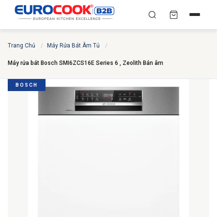
YÊU CẦU BÁO GIÁ TỐT
✕
×
TÌM
Trang Chủ
/
Máy Rửa Bát Âm Tủ
/
NHẤT
Máy rửa bát Bosch SMI6ZCS16E Series 6 , Zeolith Bán âm
Chuyên gia liên hệ trong vòng 30 phút — Hoàn toàn
miễn phí
BOSCH
HỌ VÀ TÊN
*
SỐ ĐIỆN THOẠI
*
EMAIL
THÀNH PHỐ