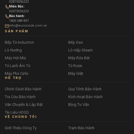
02873006222
Miền Bắc:
02473036222
Bảo hành:
1800 088 897
info@eurocook.com.vn
SẢN PHẨM
Bếp Từ Induction
Bếp Gas
Lò Nướng
Lò Hấp Steam
Máy Hút Mùi
Máy Rửa Bát
Tủ Lạnh Âm Tủ
Tủ Rượu
Máy Pha Cafe
Máy Giặt
HỖ TRỢ
Chính Sách Bảo Hành
Quy Trình Bảo Hành
Tra Cứu Bảo Hành
Kích Hoạt Bảo Hành
Vận Chuyển & Lắp Đặt
Blog Tư Vấn
Tài Liệu HDSD
VỀ CHÚNG TÔI
Giới Thiệu Công Ty
Trạm Bảo Hành