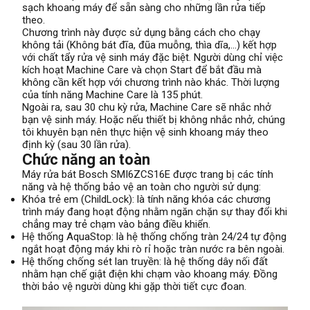
sạch khoang máy để sẵn sàng cho những lần rửa tiếp
theo.
Chương trình này được sử dụng bằng cách cho chạy
không tải (Không bát đĩa, đũa muỗng, thìa dĩa,…) kết hợp
với chất tẩy rửa vệ sinh máy đặc biệt. Người dùng chỉ việc
kích hoạt Machine Care và chọn Start để bắt đầu mà
không cần kết hợp với chương trình nào khác. Thời lượng
của tính năng Machine Care là 135 phút.
Ngoài ra, sau 30 chu kỳ rửa, Machine Care sẽ nhắc nhở
bạn vệ sinh máy. Hoặc nếu thiết bị không nhắc nhở, chúng
tôi khuyên bạn nên thực hiện vệ sinh khoang máy theo
định kỳ (sau 30 lần rửa).
Chức năng an toàn
Máy rửa bát Bosch SMI6ZCS16E được trang bị các tính
năng và hệ thống bảo vệ an toàn cho người sử dụng:
Khóa trẻ em (ChildLock): là tính năng khóa các chương
trình máy đang hoạt động nhằm ngăn chặn sự thay đổi khi
chẳng may trẻ chạm vào bảng điều khiển.
Hệ thống AquaStop: là hệ thống chống tràn 24/24 tự động
ngắt hoạt động máy khi rò rỉ hoặc tràn nước ra bên ngoài.
Hệ thống chống sét lan truyền: là hệ thống dây nối đất
nhằm hạn chế giật điện khi chạm vào khoang máy. Đồng
thời bảo vệ người dùng khi gặp thời tiết cực đoan.