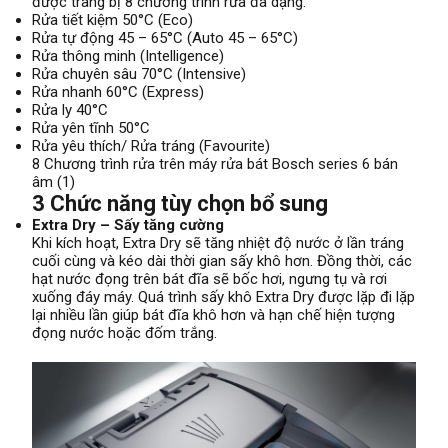
được trang bị 8 chương trình rửa đa dạng:
Rửa tiết kiệm 50°C (Eco)
Rửa tự động 45 – 65°C (Auto 45 – 65°C)
Rửa thông minh (Intelligence)
Rửa chuyên sâu 70°C (Intensive)
Rửa nhanh 60°C (Express)
Rửa ly 40°C
Rửa yên tĩnh 50°C
Rửa yêu thích/ Rửa tráng (Favourite)
8 Chương trình rửa trên máy rửa bát Bosch series 6 bán
âm (1)
3 Chức năng tùy chọn bổ sung
Extra Dry – Sấy tăng cường
Khi kích hoạt, Extra Dry sẽ tăng nhiệt độ nước ở lần tráng
cuối cùng và kéo dài thời gian sấy khô hơn. Đồng thời, các
hạt nước đọng trên bát đĩa sẽ bốc hơi, ngưng tụ và rơi
xuống đáy máy. Quá trình sấy khô Extra Dry được lặp đi lặp
lại nhiều lần giúp bát đĩa khô hơn và hạn chế hiện tượng
đọng nước hoặc đốm trắng.