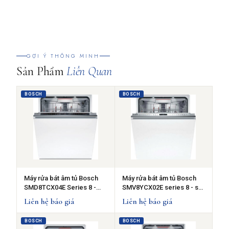
GỢI Ý THÔNG MINH
Sản Phẩm
Liên Quan
BOSCH
BOSCH
Máy rửa bát âm tủ Bosch
Máy rửa bát âm tủ Bosch
SMD8TCX04E Series 8 -
SMV8YCX02E series 8 - sấy
Diệt khuẩn - Sấy Zeolith
Zeolith
Liên hệ báo giá
Liên hệ báo giá
BOSCH
BOSCH