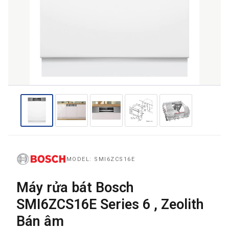
THƯƠNG HIỆU
NỘI DUNG YÊU CẦU
→ GỬI YÊU CẦU BÁO GIÁ
MODEL: SMI6ZCS16E
Máy rửa bát Bosch
SMI6ZCS16E Series 6 , Zeolith
Bán âm