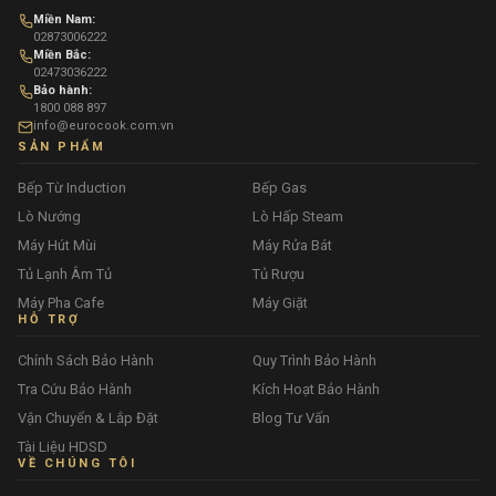
Miền Nam:
02873006222
Miền Bắc:
02473036222
Bảo hành:
1800 088 897
info@eurocook.com.vn
SẢN PHẨM
Bếp Từ Induction
Bếp Gas
Lò Nướng
Lò Hấp Steam
Máy Hút Mùi
Máy Rửa Bát
Tủ Lạnh Âm Tủ
Tủ Rượu
Máy Pha Cafe
Máy Giặt
HỖ TRỢ
Chính Sách Bảo Hành
Quy Trình Bảo Hành
Tra Cứu Bảo Hành
Kích Hoạt Bảo Hành
Vận Chuyển & Lắp Đặt
Blog Tư Vấn
Tài Liệu HDSD
VỀ CHÚNG TÔI