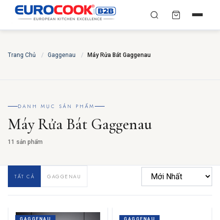
YÊU CẦU BÁO GIÁ TỐT
✕
×
TÌM
Trang Chủ
NHẤT
/
Gaggenau
/
Máy Rửa Bát Gaggenau
Chuyên gia liên hệ trong vòng 30 phút — Hoàn toàn
miễn phí
HỌ VÀ TÊN
*
DANH MỤC SẢN PHẨM
Máy Rửa Bát Gaggenau
SỐ ĐIỆN THOẠI
*
11 sản phẩm
TẤT CẢ
GAGGENAU
EMAIL
THÀNH PHỐ
GAGGENAU
GAGGENAU