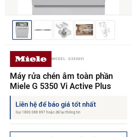
THƯƠNG HIỆU
NỘI DUNG YÊU CẦU
MODEL: G5350VI
Máy rửa chén âm toàn phần
Miele G 5350 Vi Active Plus
→ GỬI YÊU CẦU BÁO GIÁ
Liên hệ để báo giá tốt nhất
Gọi 1800 088 897 hoặc để lại thông tin