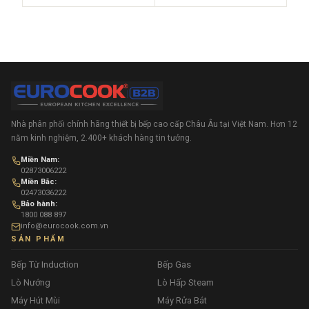
Nhà phân phối chính hãng thiết bị bếp cao cấp Châu Âu tại Việt Nam. Hơn 12
năm kinh nghiệm, 2.400+ khách hàng tin tưởng.
Miền Nam:
02873006222
Miền Bắc:
02473036222
Bảo hành:
1800 088 897
info@eurocook.com.vn
SẢN PHẨM
Bếp Từ Induction
Bếp Gas
Lò Nướng
Lò Hấp Steam
Máy Hút Mùi
Máy Rửa Bát