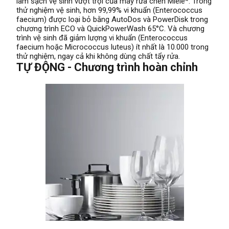
làm sạch vệ sinh vượt trội của máy rửa chén Miele*. Trong
thử nghiệm vệ sinh, hơn 99,99% vi khuẩn (Enterococcus
faecium) được loại bỏ bằng AutoDos và PowerDisk trong
chương trình ECO và QuickPowerWash 65°C. Và chương
trình vệ sinh đã giảm lượng vi khuẩn (Enterococcus
faecium hoặc Micrococcus luteus) ít nhất là 10.000 trong
thử nghiệm, ngay cả khi không dùng chất tẩy rửa.
TỰ ĐỘNG - Chương trình hoàn chỉnh