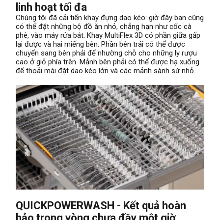
linh hoạt tối đa
Chúng tôi đã cải tiến khay đựng dao kéo: giờ đây bạn cũng
có thể đặt những bộ đồ ăn nhỏ, chẳng hạn như cốc cà
phê, vào máy rửa bát. Khay MultiFlex 3D có phần giữa gấp
lại được và hai miếng bên. Phần bên trái có thể được
chuyển sang bên phải để nhường chỗ cho những ly rượu
cao ở giỏ phía trên. Mảnh bên phải có thể được hạ xuống
để thoải mái đặt dao kéo lớn và các mảnh sành sứ nhỏ.
QUICKPOWERWASH - Kết quả hoàn
hảo trong vòng chưa đầy một giờ