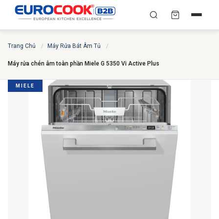
YÊU CẦU BÁO GIÁ TỐT
✕
×
TÌM
Trang Chủ
/
Máy Rửa Bát Âm Tủ
/
NHẤT
Máy rửa chén âm toàn phần Miele G 5350 Vi Active Plus
Chuyên gia liên hệ trong vòng 30 phút — Hoàn toàn
miễn phí
MIELE
HỌ VÀ TÊN
*
SỐ ĐIỆN THOẠI
*
EMAIL
THÀNH PHỐ