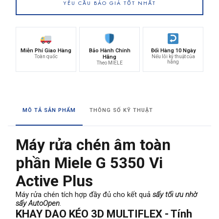
YÊU CẦU BÁO GIÁ TỐT NHẤT
Miễn Phí Giao Hàng
Bảo Hành Chính
Đổi Hàng 10 Ngày
Toàn quốc
Hãng
Nếu lỗi kỹ thuật của
hãng
Theo MIELE
MÔ TẢ SẢN PHẨM
THÔNG SỐ KỸ THUẬT
Máy rửa chén âm toàn
phần Miele G 5350 Vi
Active Plus
Máy rửa chén tích hợp đầy đủ cho kết quả
sấy tối ưu nhờ
sấy AutoOpen
.
KHAY DAO KÉO 3D MULTIFLEX - Tính