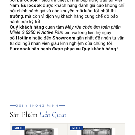
bởi
Eurocook
- siêu thị thiết bị nhà bếp hàng đầu tại Việt
Nam.
Eurocook
được khách hàng đánh giá cao không chỉ
bởi chính sách giá và các khuyến mãi luôn tốt nhất thị
trường, mà còn vì dịch vụ khách hàng cùng chế độ bảo
hành cực kỳ tốt.
Quý khách hàng
quan tâm
Máy rửa chén âm toàn phần
Miele G 5350 Vi Active Plus
xin vui lòng liên hệ ngay
số
Hotline
hoặc đến
Showroom
gần nhất để nhận tư vấn
từ đội ngũ nhân viên giàu kinh nghiệm của chúng tôi.
Eurocook hân hạnh được phục vụ Quý khách hàng !
GỢI Ý THÔNG MINH
Sản Phẩm
Liên Quan
MIELE
MIELE