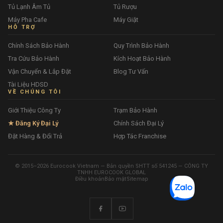
Tủ Lạnh Âm Tủ
Tủ Rượu
Máy Pha Cafe
Máy Giặt
HỖ TRỢ
Chính Sách Bảo Hành
Quy Trình Bảo Hành
Tra Cứu Bảo Hành
Kích Hoạt Bảo Hành
Vận Chuyển & Lắp Đặt
Blog Tư Vấn
Tài Liệu HDSD
VỀ CHÚNG TÔI
Giới Thiệu Công Ty
Trạm Bảo Hành
★ Đăng Ký Đại Lý
Chính Sách Đại Lý
Đặt Hàng & Đổi Trả
Hợp Tác Franchise
© 2015–2026 Eurocook Vietnam — Bản quyền SHTT số 541245 — CÔNG TY
TNHH EUROCOOK GLOBAL
Điều khoản
Bảo mật
Sitemap