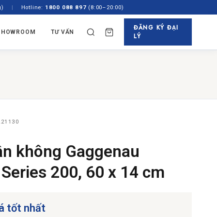
g)
|
Hotline:
1800 088 897
(8:00–20:00)
ĐĂNG KÝ ĐẠI
SHOWROOM
TƯ VẤN
LÝ
✕
TÌM
N HÃNG
TỦ RƯỢU & PHA CAFE
ách
 Âm Tủ
Tủ Rượu
gian
Độc Lập
Máy Pha Cafe
showroom
 45cm
21130
ân không Gaggenau
Series 200, 60 x 14 cm
á tốt nhất