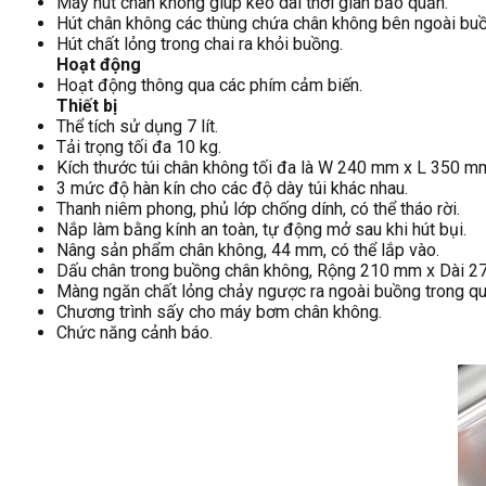
Máy hút chân không giúp kéo dài thời gian bảo quản.
Hút chân không các thùng chứa chân không bên ngoài buồ
Hút chất lỏng trong chai ra khỏi buồng.
Hoạt động
Hoạt động thông qua các phím cảm biến.
Thiết bị
Thể tích sử dụng 7 lít.
Tải trọng tối đa 10 kg.
Kích thước túi chân không tối đa là W 240 mm x L 350 m
3 mức độ hàn kín cho các độ dày túi khác nhau.
Thanh niêm phong, phủ lớp chống dính, có thể tháo rời.
Nắp làm bằng kính an toàn, tự động mở sau khi hút bụi.
Nâng sản phẩm chân không, 44 mm, có thể lắp vào.
Dấu chân trong buồng chân không, Rộng 210 mm x Dài 2
Màng ngăn chất lỏng chảy ngược ra ngoài buồng trong quá
Chương trình sấy cho máy bơm chân không.
Chức năng cảnh báo.