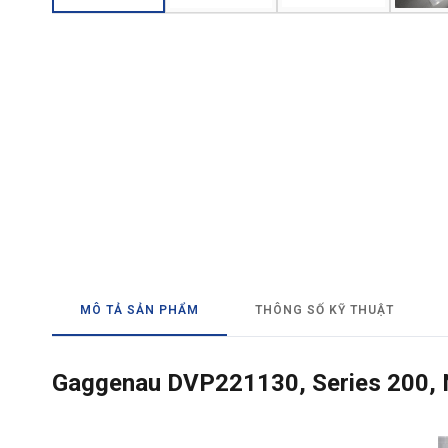
→ GỬI YÊU CẦU BÁO GIÁ
MÔ TẢ SẢN PHẨM
THÔNG SỐ KỸ THUẬT
Gaggenau DVP221130, Series 200, N