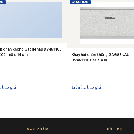
AU
GAGGENAU
út chân không Gaggenau DV461100,
400 - 60 x 14 cm
Khay hút chân không GAGGENAU
DV461110 Serie 400
ệ báo giá
Liên hệ báo giá
SẢN PHẨM
HỖ TRỢ