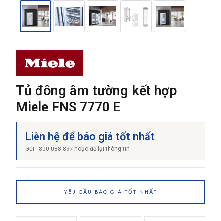
THƯƠNG HIỆU
NỘI DUNG YÊU CẦU
Tủ đông âm tường kết hợp
Miele FNS 7770 E
Liên hệ để báo giá tốt nhất
→ GỬI YÊU CẦU BÁO GIÁ
Gọi 1800 088 897 hoặc để lại thông tin
YÊU CẦU BÁO GIÁ TỐT NHẤT