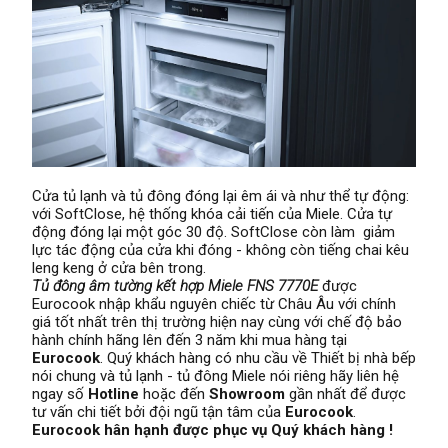
Cửa tủ lạnh và tủ đông đóng lại êm ái và như thể tự động:
với SoftClose, hệ thống khóa cải tiến của Miele. Cửa tự
động đóng lại một góc 30 độ. SoftClose còn làm giảm
lực tác động của cửa khi đóng - không còn tiếng chai kêu
leng keng ở cửa bên trong.
Tủ đông âm tường kết hợp Miele FNS 7770E
được
Eurocook nhập khẩu nguyên chiếc từ Châu Âu với chính
giá tốt nhất trên thị trường hiện nay cùng với chế độ bảo
hành chính hãng lên đến 3 năm khi mua hàng tại
Eurocook
. Quý khách hàng có nhu cầu về Thiết bị nhà bếp
nói chung và tủ lạnh - tủ đông Miele nói riêng hãy liên hệ
ngay số
Hotline
hoặc đến
Showroom
gần nhất để được
tư vấn chi tiết bởi đội ngũ tận tâm của
Eurocook
.
Eurocook hân hạnh được phục vụ Quý khách hàng !