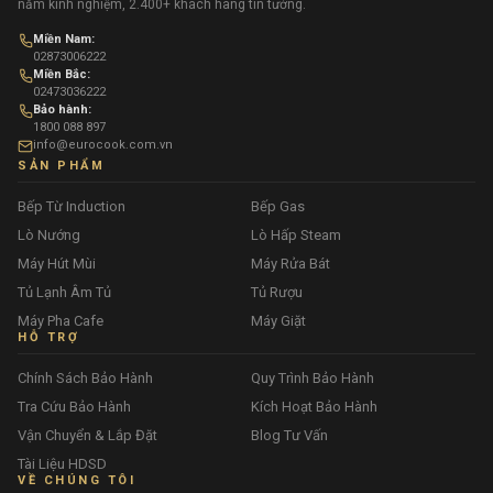
năm kinh nghiệm, 2.400+ khách hàng tin tưởng.
Miền Nam:
02873006222
Miền Bắc:
02473036222
Bảo hành:
1800 088 897
info@eurocook.com.vn
SẢN PHẨM
Bếp Từ Induction
Bếp Gas
Lò Nướng
Lò Hấp Steam
Máy Hút Mùi
Máy Rửa Bát
Tủ Lạnh Âm Tủ
Tủ Rượu
Máy Pha Cafe
Máy Giặt
HỖ TRỢ
Chính Sách Bảo Hành
Quy Trình Bảo Hành
Tra Cứu Bảo Hành
Kích Hoạt Bảo Hành
Vận Chuyển & Lắp Đặt
Blog Tư Vấn
Tài Liệu HDSD
VỀ CHÚNG TÔI