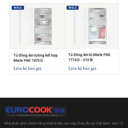
MIELE
MIELE
Tủ đông âm tủ Miele FNS
Tủ đông âm tường kết hợp
7774 D - 213 lít
Miele FNS 7470 D
Liên hệ báo giá
Liên hệ báo giá
Nhà phân phối chính hãng thiết bị bếp cao cấp Châu Âu tại Việt Nam. Hơn 12