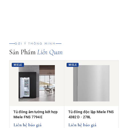
GỢI Ý THÔNG MINH
Sản Phẩm
Liên Quan
MIELE
MIELE
Tủ đông âm tường kết hợp
Tủ đông độc lập Miele FNS
Miele FNS 7794 E
4382 D - 278L
Liên hệ báo giá
Liên hệ báo giá