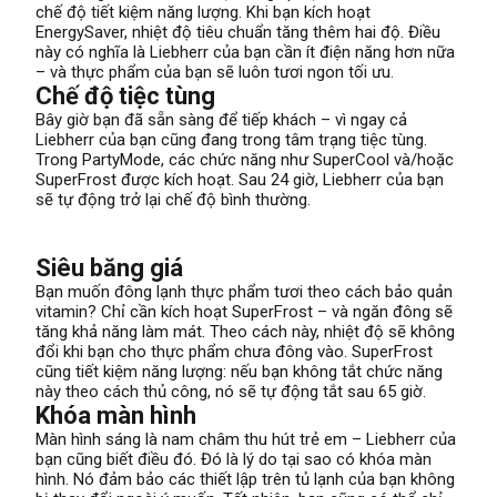
chế độ tiết kiệm năng lượng. Khi bạn kích hoạt
EnergySaver, nhiệt độ tiêu chuẩn tăng thêm hai độ. Điều
này có nghĩa là Liebherr của bạn cần ít điện năng hơn nữa
– và thực phẩm của bạn sẽ luôn tươi ngon tối ưu.
Chế độ tiệc tùng
Bây giờ bạn đã sẵn sàng để tiếp khách – vì ngay cả
Liebherr của bạn cũng đang trong tâm trạng tiệc tùng.
Trong PartyMode, các chức năng như SuperCool và/hoặc
SuperFrost được kích hoạt. Sau 24 giờ, Liebherr của bạn
sẽ tự động trở lại chế độ bình thường.
Siêu băng giá
Bạn muốn đông lạnh thực phẩm tươi theo cách bảo quản
vitamin? Chỉ cần kích hoạt SuperFrost – và ngăn đông sẽ
tăng khả năng làm mát. Theo cách này, nhiệt độ sẽ không
đổi khi bạn cho thực phẩm chưa đông vào. SuperFrost
cũng tiết kiệm năng lượng: nếu bạn không tắt chức năng
này theo cách thủ công, nó sẽ tự động tắt sau 65 giờ.
Khóa màn hình
Màn hình sáng là nam châm thu hút trẻ em – Liebherr của
bạn cũng biết điều đó. Đó là lý do tại sao có khóa màn
hình. Nó đảm bảo các thiết lập trên tủ lạnh của bạn không