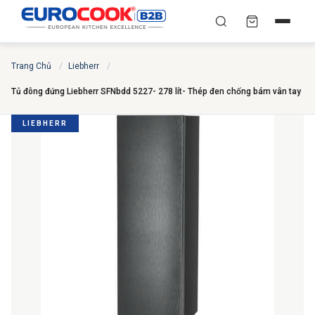
YÊU CẦU BÁO GIÁ TỐT
✕
×
TÌM
Trang Chủ
/
Liebherr
/
NHẤT
Tủ đông đứng Liebherr SFNbdd 5227- 278 lít- Thép đen chống bám vân tay
Chuyên gia liên hệ trong vòng 30 phút — Hoàn toàn
miễn phí
LIEBHERR
HỌ VÀ TÊN
*
SỐ ĐIỆN THOẠI
*
EMAIL
THÀNH PHỐ