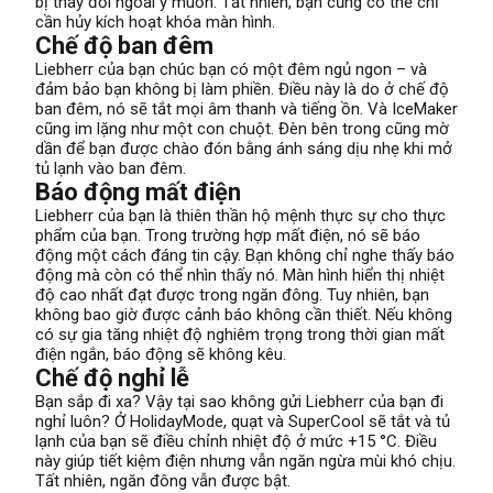
bị thay đổi ngoài ý muốn. Tất nhiên, bạn cũng có thể chỉ
cần hủy kích hoạt khóa màn hình.
Chế độ ban đêm
Liebherr của bạn chúc bạn có một đêm ngủ ngon – và
đảm bảo bạn không bị làm phiền. Điều này là do ở chế độ
ban đêm, nó sẽ tắt mọi âm thanh và tiếng ồn. Và IceMaker
cũng im lặng như một con chuột. Đèn bên trong cũng mờ
dần để bạn được chào đón bằng ánh sáng dịu nhẹ khi mở
tủ lạnh vào ban đêm.
Báo động mất điện
Liebherr của bạn là thiên thần hộ mệnh thực sự cho thực
phẩm của bạn. Trong trường hợp mất điện, nó sẽ báo
động một cách đáng tin cậy. Bạn không chỉ nghe thấy báo
động mà còn có thể nhìn thấy nó. Màn hình hiển thị nhiệt
độ cao nhất đạt được trong ngăn đông. Tuy nhiên, bạn
không bao giờ được cảnh báo không cần thiết. Nếu không
có sự gia tăng nhiệt độ nghiêm trọng trong thời gian mất
điện ngắn, báo động sẽ không kêu.
Chế độ nghỉ lễ
Bạn sắp đi xa? Vậy tại sao không gửi Liebherr của bạn đi
nghỉ luôn? Ở HolidayMode, quạt và SuperCool sẽ tắt và tủ
lạnh của bạn sẽ điều chỉnh nhiệt độ ở mức +15 °C. Điều
này giúp tiết kiệm điện nhưng vẫn ngăn ngừa mùi khó chịu.
Tất nhiên, ngăn đông vẫn được bật.