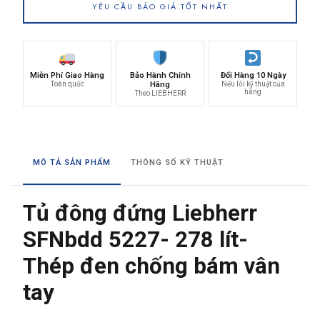
YÊU CẦU BÁO GIÁ TỐT NHẤT
Miễn Phí Giao Hàng
Bảo Hành Chính
Đổi Hàng 10 Ngày
Toàn quốc
Hãng
Nếu lỗi kỹ thuật của
hãng
Theo LIEBHERR
MÔ TẢ SẢN PHẨM
THÔNG SỐ KỸ THUẬT
Tủ đông đứng Liebherr
SFNbdd 5227- 278 lít-
Thép đen chống bám vân
tay