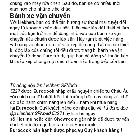
chúng vào máy rửa chén. Sau đó, bạn sẽ có nhiều thời
gian hơn cho những việc khác.
Bánh xe vận chuyển
Với Liebherr, bạn có thể tận hưởng sự thoải mái tuyệt đối
ngay từ khoảnh khắc đầu tiên. Biến việc lắp đặt thiết bị làm
mát của bạn trở nên dễ dàng, nhờ vào các bánh xe vận
chuyển tiêu chuẩn được lắp sẵn. Hãy tạm biệt việc nâng
vật nặng và chào đón sự sắp xếp dễ dàng. Tất cả các thiết
bị độc lập của chúng tôi đều được trang bị bánh xe vận
chuyển từ dòng Pure trở đi, giúp bạn dễ dàng và thuận tiện
khi sắp xếp chúng một cách hoàn hảo trong bếp của bạn.
Tủ đông độc lập Liebherr SFNbdd
5227
được
Eurocook
nhập khẩu nguyên chiếc từ Châu Âu
với chính giá tốt nhất trên thị trường hiện nay cùng với chế
độ bảo hành chính hãng lên đến 3 năm khi mua hàng
tại
Eurocook
. Quý khách hàng có nhu cầu về
Tủ đông độc
lập Liebherr SFNbdd 5227
hãy liên hệ ngay
số
Hotline
hoặc đến
Showroom
gần nhất để được tư vấn
chi tiết bởi đội ngũ tận tâm của
Eurocook
.
Eurocook hân hạnh được phục vụ Quý khách hàng !