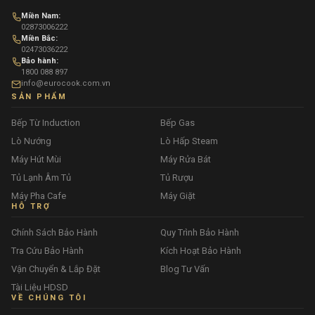
Miền Nam:
02873006222
Miền Bắc:
02473036222
Bảo hành:
1800 088 897
info@eurocook.com.vn
SẢN PHẨM
Bếp Từ Induction
Bếp Gas
Lò Nướng
Lò Hấp Steam
Máy Hút Mùi
Máy Rửa Bát
Tủ Lạnh Âm Tủ
Tủ Rượu
Máy Pha Cafe
Máy Giặt
HỖ TRỢ
Chính Sách Bảo Hành
Quy Trình Bảo Hành
Tra Cứu Bảo Hành
Kích Hoạt Bảo Hành
Vận Chuyển & Lắp Đặt
Blog Tư Vấn
Tài Liệu HDSD
VỀ CHÚNG TÔI