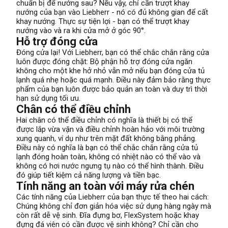
chuẩn bị để nướng sau? Nếu vậy, chỉ cần trượt khay
nướng của bạn vào Liebherr - nó có đủ không gian để cất
khay nướng. Thực sự tiện lợi - bạn có thể trượt khay
nướng vào và ra khi cửa mở ở góc 90°.
Hỗ trợ đóng cửa
Đóng cửa lại! Với Liebherr, bạn có thể chắc chắn rằng cửa
luôn được đóng chặt: Bộ phận hỗ trợ đóng cửa ngăn
không cho một khe hở nhỏ vẫn mở nếu bạn đóng cửa tủ
lạnh quá nhẹ hoặc quá mạnh. Điều này đảm bảo rằng thực
phẩm của bạn luôn được bảo quản an toàn và duy trì thời
hạn sử dụng tối ưu.
Chân có thể điều chỉnh
Hai chân có thể điều chỉnh có nghĩa là thiết bị có thể
được lắp vừa vặn và điều chỉnh hoàn hảo với môi trường
xung quanh, ví dụ như trên mặt đất không bằng phẳng.
Điều này có nghĩa là bạn có thể chắc chắn rằng cửa tủ
lạnh đóng hoàn toàn, không có nhiệt nào có thể vào và
không có hơi nước ngưng tụ nào có thể hình thành. Điều
đó giúp tiết kiệm cả năng lượng và tiền bạc.
Tính năng an toàn với máy rửa chén
Các tính năng của Liebherr của bạn thực tế theo hai cách:
Chúng không chỉ đơn giản hóa việc sử dụng hàng ngày mà
còn rất dễ vệ sinh. Đĩa đựng bơ, FlexSystem hoặc khay
đựng đá viên có cần được vệ sinh không? Chỉ cần cho