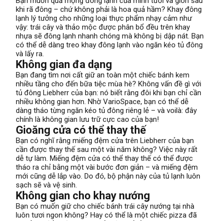
Bạn muốn quả mọng đông lạnh của mình tươi và giòn sau
khi rã đông – chứ không phải là hoa quả hầm? Khay đông
lạnh lý tưởng cho những loại thực phẩm nhạy cảm như
vậy: trái cây và thảo mộc được phân bổ đều trên khay
nhựa sẽ đông lạnh nhanh chóng mà không bị dập nát. Bạn
có thể dễ dàng treo khay đông lạnh vào ngăn kéo tủ đông
và lấy ra.
Không gian đa dạng
Bạn đang tìm nơi cất giữ an toàn một chiếc bánh kem
nhiều tầng cho đến bữa tiệc mùa hè? Không vấn đề gì với
tủ đông Liebherr của bạn: nó biết rằng đôi khi bạn chỉ cần
nhiều không gian hơn. Nhờ VarioSpace, bạn có thể dễ
dàng tháo từng ngăn kéo tủ đông riêng lẻ – và voilà: đây
chính là không gian lưu trữ cực cao của bạn!
Gioăng cửa có thể thay thế
Bạn có nghĩ rằng miếng đệm cửa trên Liebherr của bạn
cần được thay thế sau một vài năm không? Việc này rất
dễ tự làm. Miếng đệm cửa có thể thay thế có thể được
tháo ra chỉ bằng một vài bước đơn giản – và miếng đệm
mới cũng dễ lắp vào. Do đó, bộ phận này của tủ lạnh luôn
sạch sẽ và vệ sinh.
Không gian cho khay nướng
Bạn có muốn giữ cho chiếc bánh trái cây nướng tại nhà
luôn tươi ngon không? Hay có thể là một chiếc pizza đã