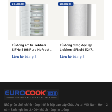
LIEBHERR
LIEBHERR
Tủ đông âm tủ Liebherr
Tủ đông đứng độc lập
SIFNe 5108 Pure NoFrost -
Liebherr SFNsfd 5247
213L
NoFrost - 277L
Liên hệ báo giá
Liên hệ báo giá
Nhà phân phối chính hãng thiết bị bếp cao cấp Châu Âu tại Việt Nam. Hơn 12
năm kinh nghiệm, 2.400+ khách hàng tin tưởng.