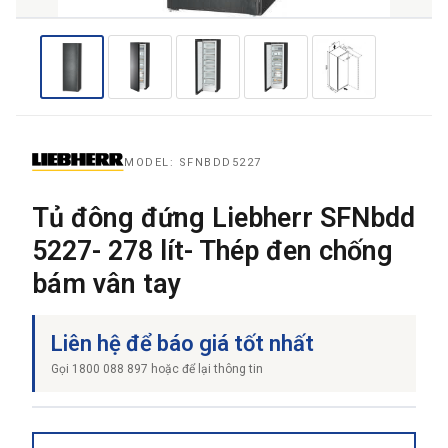
THƯƠNG HIỆU
NỘI DUNG YÊU CẦU
MODEL: SFNBDD5227
Tủ đông đứng Liebherr SFNbdd
5227- 278 lít- Thép đen chống
bám vân tay
→ GỬI YÊU CẦU BÁO GIÁ
Liên hệ để báo giá tốt nhất
Gọi 1800 088 897 hoặc để lại thông tin