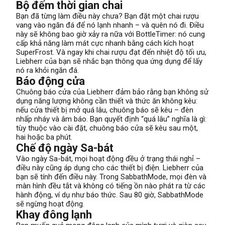
Bộ đếm thời gian chai
Bạn đã từng làm điều này chưa? Bạn đặt một chai rượu
vang vào ngăn đá để nó lạnh nhanh – và quên nó đi. Điều
này sẽ không bao giờ xảy ra nữa với BottleTimer: nó cung
cấp khả năng làm mát cực nhanh bằng cách kích hoạt
SuperFrost. Và ngay khi chai rượu đạt đến nhiệt độ tối ưu,
Liebherr của bạn sẽ nhắc bạn thông qua ứng dụng để lấy
nó ra khỏi ngăn đá.
Báo động cửa
Chuông báo cửa của Liebherr đảm bảo rằng bạn không sử
dụng năng lượng không cần thiết và thức ăn không kêu:
nếu cửa thiết bị mở quá lâu, chuông báo sẽ kêu – đèn
nhấp nháy và âm báo. Bạn quyết định “quá lâu” nghĩa là gì:
tùy thuộc vào cài đặt, chuông báo cửa sẽ kêu sau một,
hai hoặc ba phút.
Chế độ ngày Sa-bát
Vào ngày Sa-bát, mọi hoạt động đều ở trạng thái nghỉ –
điều này cũng áp dụng cho các thiết bị điện. Liebherr của
bạn sẽ tính đến điều này. Trong SabbathMode, mọi đèn và
màn hình đều tắt và không có tiếng ồn nào phát ra từ các
hành động, ví dụ như báo thức. Sau 80 giờ, SabbathMode
sẽ ngừng hoạt động.
Khay đông lạnh