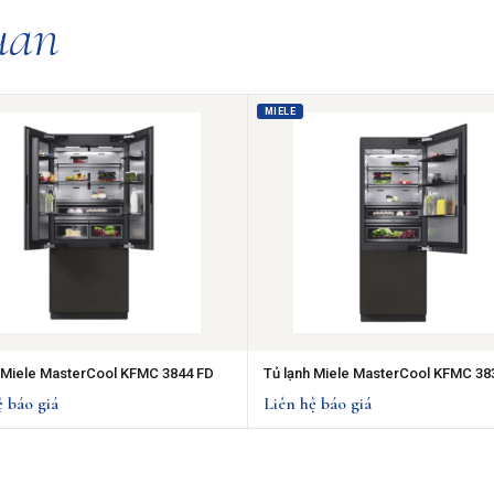
uan
MIELE
 Miele MasterCool KFMC 3844 FD
Tủ lạnh Miele MasterCool KFMC 38
ệ báo giá
Liên hệ báo giá