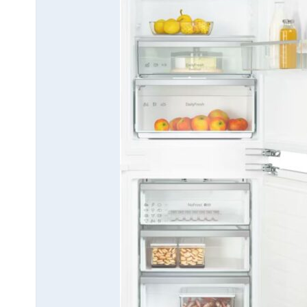
→ GỬI YÊU CẦU BÁO GIÁ