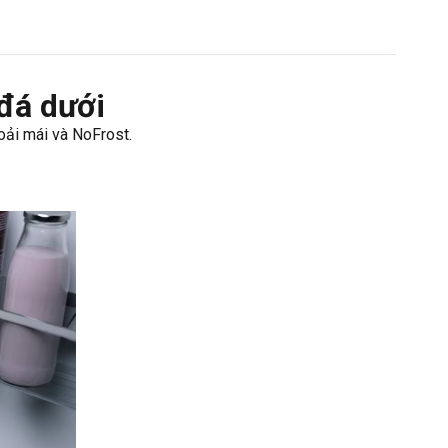
đá dưới
oải mái và NoFrost.