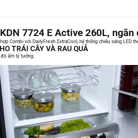
 KDN 7724 E Active 260L, ngăn 
hợp Combi với DailyFresh ExtraCool, hệ thống chiếu sáng LED th
CHO TRÁI CÂY VÀ RAU QUẢ
i độ ẩm lý tưởng.