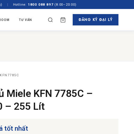
g)
|
Hotline:
1800 088 897
(8:00–20:00)
ĐĂNG KÝ ĐẠI LÝ
ROOM
TƯ VẤN
✕
TÌM
N HÃNG
TỦ RƯỢU & PHA CAFE
ách
 Âm Tủ
Tủ Rượu
gian
Độc Lập
Máy Pha Cafe
showroom
 45cm
 KFN7785C
tủ Miele KFN 7785C –
0 – 255 Lít
á tốt nhất