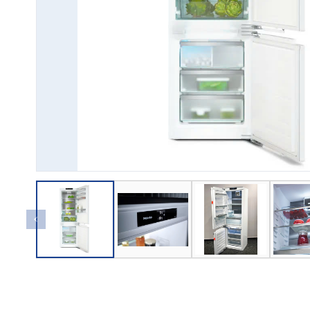
→ GỬI YÊU CẦU BÁO GIÁ