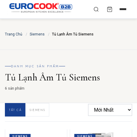
YÊU CẦU BÁO GIÁ TỐT
✕
×
TÌM
Trang Chủ
NHẤT
/
Siemens
/
Tủ Lạnh Âm Tủ Siemens
Chuyên gia liên hệ trong vòng 30 phút — Hoàn toàn
miễn phí
HỌ VÀ TÊN
*
DANH MỤC SẢN PHẨM
Tủ Lạnh Âm Tủ Siemens
SỐ ĐIỆN THOẠI
*
6 sản phẩm
TẤT CẢ
SIEMENS
EMAIL
THÀNH PHỐ
SIEMENS
SIEMENS