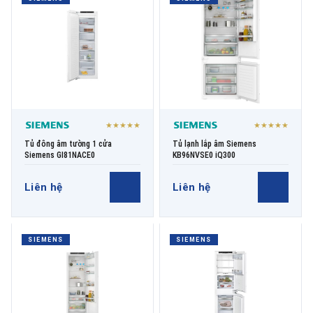
THƯƠNG HIỆU
NỘI DUNG YÊU CẦU
★★★★★
★★★★★
Tủ đông âm tường 1 cửa
Tủ lạnh lắp âm Siemens
Siemens GI81NACE0
KB96NVSE0 iQ300
Liên hệ
Liên hệ
→ GỬI YÊU CẦU BÁO GIÁ
SIEMENS
SIEMENS