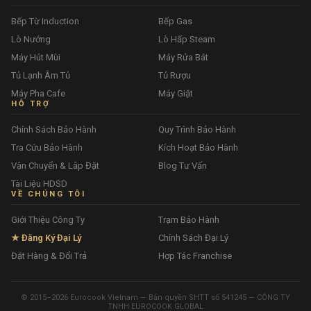
Bếp Từ Induction
Bếp Gas
Lò Nướng
Lò Hấp Steam
Máy Hút Mùi
Máy Rửa Bát
Tủ Lạnh Âm Tủ
Tủ Rượu
Máy Pha Cafe
Máy Giặt
HỖ TRỢ
Chính Sách Bảo Hành
Quy Trình Bảo Hành
Tra Cứu Bảo Hành
Kích Hoạt Bảo Hành
Vận Chuyển & Lắp Đặt
Blog Tư Vấn
Tài Liệu HDSD
VỀ CHÚNG TÔI
Giới Thiệu Công Ty
Trạm Bảo Hành
★ Đăng Ký Đại Lý
Chính Sách Đại Lý
Đặt Hàng & Đổi Trả
Hợp Tác Franchise
© 2015–2026 Eurocook Vietnam — Bản quyền SHTT số 541245 — CÔNG TY
TNHH EUROCOOK GLOBAL