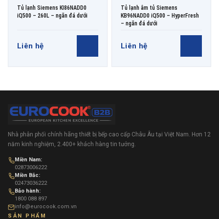
Tủ lạnh Siemens KI86NADD0
Tủ lạnh âm tủ Siemens
iQ500 – 260L – ngăn đá dưới
KB96NADD0 iQ500 – HyperFresh
– ngăn đá dưới
Liên hệ
Liên hệ
Nhà phân phối chính hãng thiết bị bếp cao cấp Châu Âu tại Việt Nam. Hơn 12
năm kinh nghiệm, 2.400+ khách hàng tin tưởng.
Miền Nam:
02873006222
Miền Bắc:
02473036222
Bảo hành:
1800 088 897
info@eurocook.com.vn
SẢN PHẨM