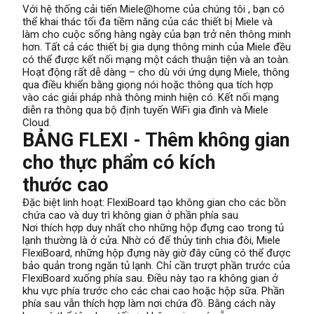
Với hệ thống cải tiến Miele@home của chúng tôi , bạn có
thể khai thác tối đa tiềm năng của các thiết bị Miele và
làm cho cuộc sống hàng ngày của bạn trở nên thông minh
hơn. Tất cả các thiết bị gia dụng thông minh của Miele đều
có thể được kết nối mạng một cách thuận tiện và an toàn.
Hoạt động rất dễ dàng – cho dù với ứng dụng Miele, thông
qua điều khiển bằng giọng nói hoặc thông qua tích hợp
vào các giải pháp nhà thông minh hiện có. Kết nối mạng
diễn ra thông qua bộ định tuyến WiFi gia đình và Miele
Cloud.
BẢNG FLEXI - Thêm không gian
cho thực phẩm có kích
thước cao
Đặc biệt linh hoạt: FlexiBoard tạo không gian cho các bồn
chứa cao và duy trì không gian ở phần phía sau
Nơi thích hợp duy nhất cho những hộp đựng cao trong tủ
lạnh thường là ở cửa. Nhờ có đế thủy tinh chia đôi, Miele
FlexiBoard, những hộp đựng này giờ đây cũng có thể được
bảo quản trong ngăn tủ lạnh. Chỉ cần trượt phần trước của
FlexiBoard xuống phía sau. Điều này tạo ra không gian ở
khu vực phía trước cho các chai cao hoặc hộp sữa. Phần
phía sau vẫn thích hợp làm nơi chứa đồ. Bằng cách này