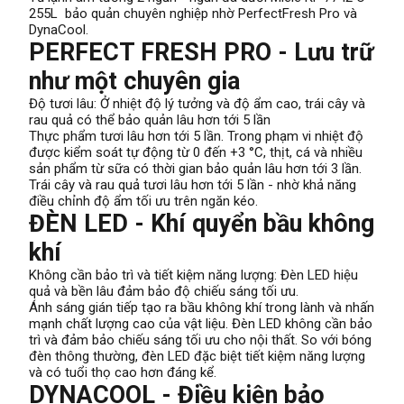
255L bảo quản chuyên nghiệp nhờ PerfectFresh Pro và
DynaCool.
PERFECT FRESH PRO - Lưu trữ
như một chuyên gia
Độ tươi lâu: Ở nhiệt độ lý tưởng và độ ẩm cao, trái cây và
rau quả có thể bảo quản lâu hơn tới 5 lần
Thực phẩm tươi lâu hơn tới 5 lần. Trong phạm vi nhiệt độ
được kiểm soát tự động từ 0 đến +3 °C, thịt, cá và nhiều
sản phẩm từ sữa có thời gian bảo quản lâu hơn tới 3 lần.
Trái cây và rau quả tươi lâu hơn tới 5 lần - nhờ khả năng
điều chỉnh độ ẩm tối ưu trên ngăn kéo.
ĐÈN LED - Khí quyển bầu không
khí
Không cần bảo trì và tiết kiệm năng lượng: Đèn LED hiệu
quả và bền lâu đảm bảo độ chiếu sáng tối ưu.
Ánh sáng gián tiếp tạo ra bầu không khí trong lành và nhấn
mạnh chất lượng cao của vật liệu. Đèn LED không cần bảo
trì và đảm bảo chiếu sáng tối ưu cho nội thất. So với bóng
đèn thông thường, đèn LED đặc biệt tiết kiệm năng lượng
và có tuổi thọ cao hơn đáng kể.
DYNACOOL - Điều kiện bảo