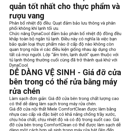
quản tốt nhất cho thực phẩm và
rượu vang
Phân bổ nhiệt độ đều: Quạt đảm bảo lưu thông và phân
phối không khí lạnh tối ưu.
Chức năng DynaCool đảm bảo phân bổ nhiệt độ đồng đều
khắp toàn bộ ngăn tủ lạnh. Điều này có nghĩa là việc bạn
bảo quản loại thực phẩm nào ở cấp độ nào không còn
quan trọng nữa vì các điều kiện giống nhau áp dụng cho
tất cả mọi người. Lớp “ấm trên, lạnh dưới” quen thuộc với
tủ lạnh thông thường cuối cùng đã trở thành quá khứ với
DynaCool.
DỄ DÀNG VỆ SINH - Giá đỡ cửa
bên trong có thể rửa bằng máy
rửa chén
Làm sạch đơn giản: Giá đỡ cửa bên trong chất lượng cao
có thể dễ dàng làm sạch trong máy rửa chén.
Giá đỡ cửa nội thất Miele ComfortClean được làm bằng
nhựa cao cấp và đặc biệt có khả năng chống trầy xước,
chịu hóa chất, chịu nhiệt độ và có độ trong suốt cao. Giá
đỡ cửa bên trong ComfortClean có thể được làm sạch dễ
dàng một cách hợp vệ sinh trong máy rửa bát (lên đến