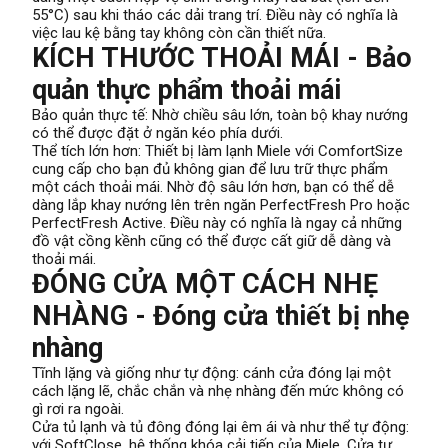
55°C) sau khi tháo các dải trang trí. Điều này có nghĩa là
việc lau kệ bằng tay không còn cần thiết nữa.
KÍCH THƯỚC THOẢI MÁI - Bảo
quản thực phẩm thoải mái
Bảo quản thực tế: Nhờ chiều sâu lớn, toàn bộ khay nướng
có thể được đặt ở ngăn kéo phía dưới.
Thể tích lớn hơn: Thiết bị làm lạnh Miele với ComfortSize
cung cấp cho bạn đủ không gian để lưu trữ thực phẩm
một cách thoải mái. Nhờ độ sâu lớn hơn, bạn có thể dễ
dàng lắp khay nướng lên trên ngăn PerfectFresh Pro hoặc
PerfectFresh Active. Điều này có nghĩa là ngay cả những
đồ vật cồng kềnh cũng có thể được cất giữ dễ dàng và
thoải mái.
ĐÓNG CỬA MỘT CÁCH NHẸ
NHÀNG - Đóng cửa thiết bị nhẹ
nhàng
Tĩnh lặng và giống như tự động: cánh cửa đóng lại một
cách lặng lẽ, chắc chắn và nhẹ nhàng đến mức không có
gì rơi ra ngoài.
Cửa tủ lạnh và tủ đông đóng lại êm ái và như thể tự động:
với SoftClose, hệ thống khóa cải tiến của Miele. Cửa tự