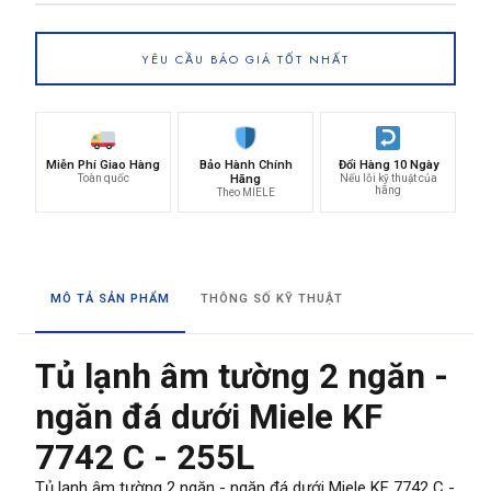
YÊU CẦU BÁO GIÁ TỐT NHẤT
Miễn Phí Giao Hàng
Bảo Hành Chính
Đổi Hàng 10 Ngày
Toàn quốc
Hãng
Nếu lỗi kỹ thuật của
hãng
Theo MIELE
MÔ TẢ SẢN PHẨM
THÔNG SỐ KỸ THUẬT
Tủ lạnh âm tường 2 ngăn -
ngăn đá dưới Miele KF
7742 C - 255L
Tủ lạnh âm tường 2 ngăn - ngăn đá dưới Miele KF 7742 C -