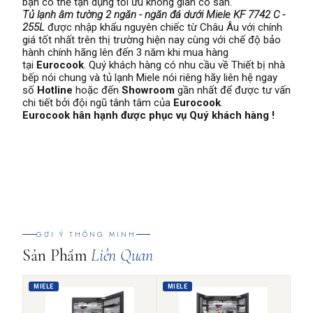
bạn có thể tận dụng tối ưu không gian có sẵn.
Tủ lạnh âm tường 2 ngăn - ngăn đá dưới Miele KF 7742 C -
255L
được nhập khẩu nguyên chiếc từ Châu Âu với chính
giá tốt nhất trên thị trường hiện nay cùng với chế độ bảo
hành chính hãng lên đến 3 năm khi mua hàng
tại
Eurocook
. Quý khách hàng có nhu cầu về Thiết bị nhà
bếp nói chung và tủ lạnh Miele nói riêng hãy liên hệ ngay
số
Hotline
hoặc đến
Showroom
gần nhất để được tư vấn
chi tiết bởi đội ngũ tânh tâm của
Eurocook
.
Eurocook hân hạnh được phục vụ Quý khách hàng !
GỢI Ý THÔNG MINH
Sản Phẩm
Liên Quan
MIELE
MIELE