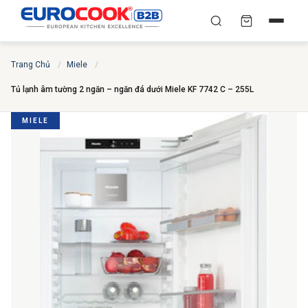
YÊU CẦU BÁO GIÁ TỐT
✕
×
TÌM
Trang Chủ
/
Miele
/
NHẤT
Tủ lạnh âm tường 2 ngăn – ngăn đá dưới Miele KF 7742 C – 255L
Chuyên gia liên hệ trong vòng 30 phút — Hoàn toàn
miễn phí
MIELE
HỌ VÀ TÊN
*
SỐ ĐIỆN THOẠI
*
EMAIL
THÀNH PHỐ