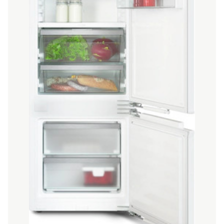
THƯƠNG HIỆU
NỘI DUNG YÊU CẦU
→ GỬI YÊU CẦU BÁO GIÁ